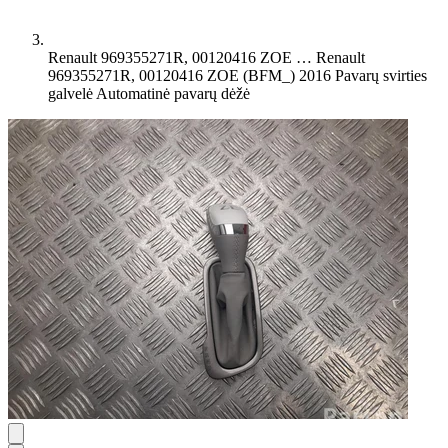
Renault 969355271R, 00120416 ZOE …
Renault
969355271R, 00120416 ZOE (BFM_) 2016 Pavarų svirties
galvelė Automatinė pavarų dėžė