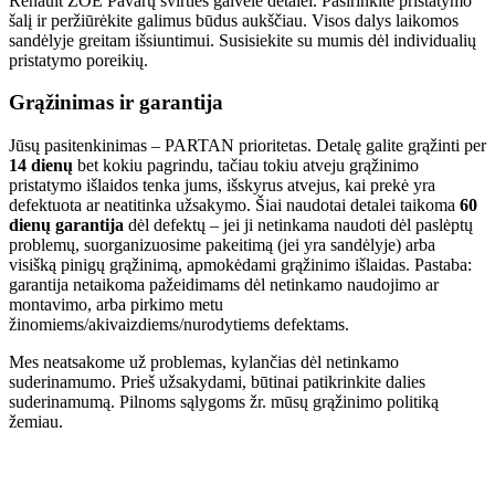
Renault ZOE Pavarų svirties galvelė detalei. Pasirinkite pristatymo
šalį ir peržiūrėkite galimus būdus aukščiau. Visos dalys laikomos
sandėlyje greitam išsiuntimui. Susisiekite su mumis dėl individualių
pristatymo poreikių.
Grąžinimas ir garantija
Jūsų pasitenkinimas – PARTAN prioritetas. Detalę galite grąžinti per
14 dienų
bet kokiu pagrindu, tačiau tokiu atveju grąžinimo
pristatymo išlaidos tenka jums, išskyrus atvejus, kai prekė yra
defektuota ar neatitinka užsakymo. Šiai naudotai detalei taikoma
60
dienų garantija
dėl defektų – jei ji netinkama naudoti dėl paslėptų
problemų, suorganizuosime pakeitimą (jei yra sandėlyje) arba
visišką pinigų grąžinimą, apmokėdami grąžinimo išlaidas. Pastaba:
garantija netaikoma pažeidimams dėl netinkamo naudojimo ar
montavimo, arba pirkimo metu
žinomiems/akivaizdiems/nurodytiems defektams.
Mes neatsakome už problemas, kylančias dėl netinkamo
suderinamumo. Prieš užsakydami, būtinai patikrinkite dalies
suderinamumą. Pilnoms sąlygoms žr. mūsų grąžinimo politiką
žemiau.