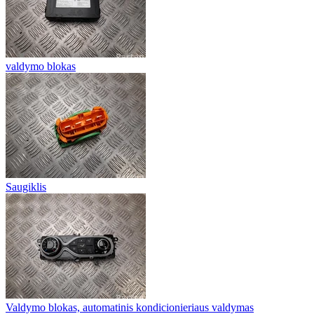
valdymo blokas
Saugiklis
Valdymo blokas, automatinis kondicionieriaus valdymas