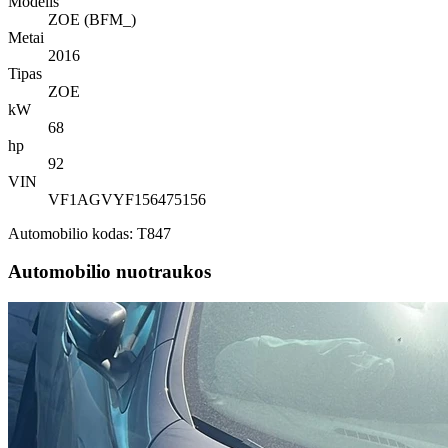
Modelis
ZOE (BFM_)
Metai
2016
Tipas
ZOE
kW
68
hp
92
VIN
VF1AGVYF156475156
Automobilio kodas: T847
Automobilio nuotraukos