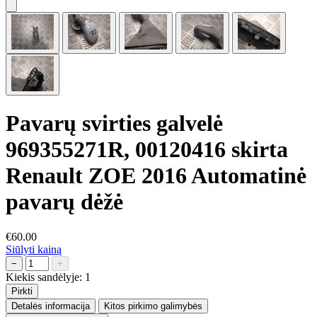
Pavarų svirties galvelė
969355271R, 00120416 skirta
Renault ZOE 2016 Automatinė
pavarų dėžė
€60.00
Siūlyti kainą
−
+
Kiekis sandėlyje:
1
Pirkti
Detalės informacija
Kitos pirkimo galimybės