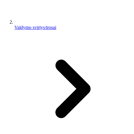
Valdymo svirtys/trosai