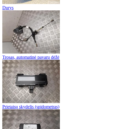
Durys
Trosas, automatinė pavarų dėžė
Prietaisų skydelis (spidometras)