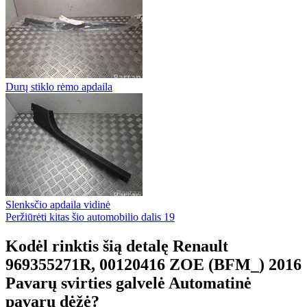
Durų stiklo rėmo apdaila
Slenksčio apdaila vidinė
Peržiūrėti kitas šio automobilio dalis
19
Kodėl rinktis šią detalę Renault
969355271R, 00120416 ZOE (BFM_) 2016
Pavarų svirties galvelė Automatinė
pavarų dėžė?