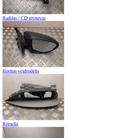
Radijas / CD grotuvas
Išorinis veidrodėlis
Rėmelis