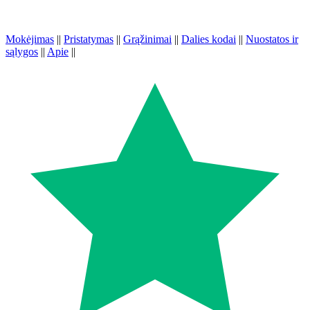
Mokėjimas
||
Pristatymas
||
Grąžinimai
||
Dalies kodai
||
Nuostatos ir
sąlygos
||
Apie
||