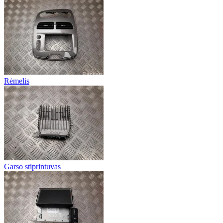
Rėmelis
Garso stiprintuvas