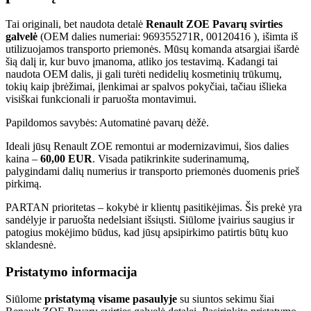
Tai originali, bet naudota detalė
Renault ZOE Pavarų svirties
galvelė
(OEM dalies numeriai: 969355271R, 00120416 ), išimta iš
utilizuojamos transporto priemonės. Mūsų komanda atsargiai išardė
šią dalį ir, kur buvo įmanoma, atliko jos testavimą. Kadangi tai
naudota OEM dalis, ji gali turėti nedidelių kosmetinių trūkumų,
tokių kaip įbrėžimai, įlenkimai ar spalvos pokyčiai, tačiau išlieka
visiškai funkcionali ir paruošta montavimui.
Papildomos savybės: Automatinė pavarų dėžė.
Ideali jūsų Renault ZOE remontui ar modernizavimui, šios dalies
kaina –
60,00 EUR
. Visada patikrinkite suderinamumą,
palygindami dalių numerius ir transporto priemonės duomenis prieš
pirkimą.
PARTAN prioritetas – kokybė ir klientų pasitikėjimas. Šis prekė yra
sandėlyje ir paruošta nedelsiant išsiųsti. Siūlome įvairius saugius ir
patogius mokėjimo būdus, kad jūsų apsipirkimo patirtis būtų kuo
sklandesnė.
Pristatymo informacija
Siūlome
pristatymą visame pasaulyje
su siuntos sekimu šiai