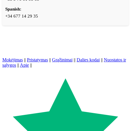
Spanish:
+34 677 14 29 35
Mokėjimas
||
Pristatymas
||
Grąžinimai
||
Dalies kodai
||
Nuostatos ir
sąlygos
||
Apie
||