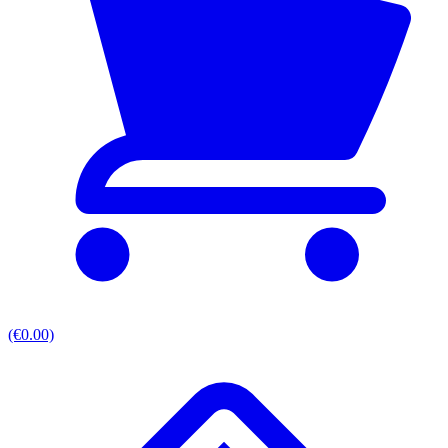
(€0.00)