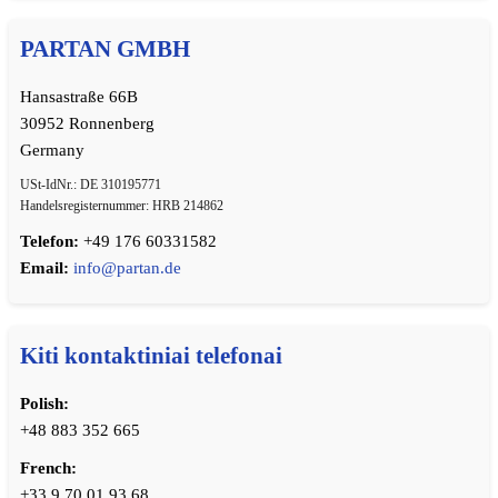
PARTAN GMBH
Hansastraße 66B
30952 Ronnenberg
Germany
USt-IdNr.: DE 310195771
Handelsregisternummer: HRB 214862
Telefon:
+49 176 60331582
Email:
info@partan.de
Kiti kontaktiniai telefonai
Polish:
+48 883 352 665
French:
+33 9 70 01 93 68