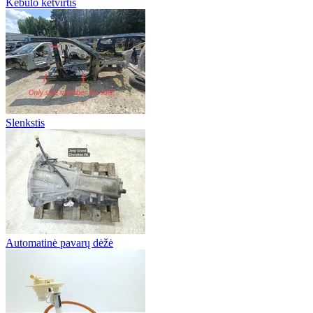
Kėbulo ketvirtis
Slenkstis
Automatinė pavarų dėžė