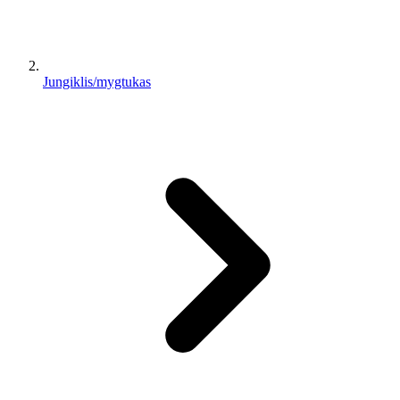
Jungiklis/mygtukas