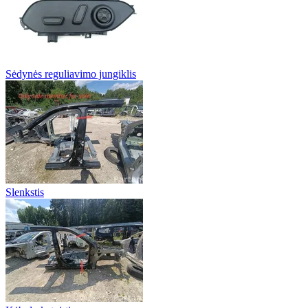
Sėdynės reguliavimo jungiklis
Slenkstis