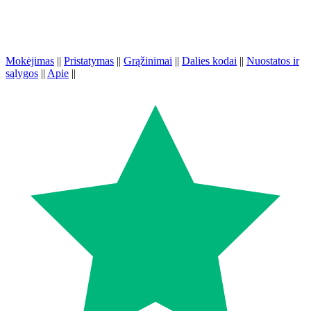
Mokėjimas
||
Pristatymas
||
Grąžinimai
||
Dalies kodai
||
Nuostatos ir
sąlygos
||
Apie
||