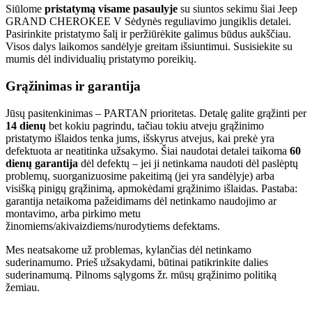
Siūlome
pristatymą visame pasaulyje
su siuntos sekimu šiai Jeep
GRAND CHEROKEE V Sėdynės reguliavimo jungiklis detalei.
Pasirinkite pristatymo šalį ir peržiūrėkite galimus būdus aukščiau.
Visos dalys laikomos sandėlyje greitam išsiuntimui. Susisiekite su
mumis dėl individualių pristatymo poreikių.
Grąžinimas ir garantija
Jūsų pasitenkinimas – PARTAN prioritetas. Detalę galite grąžinti per
14 dienų
bet kokiu pagrindu, tačiau tokiu atveju grąžinimo
pristatymo išlaidos tenka jums, išskyrus atvejus, kai prekė yra
defektuota ar neatitinka užsakymo. Šiai naudotai detalei taikoma
60
dienų garantija
dėl defektų – jei ji netinkama naudoti dėl paslėptų
problemų, suorganizuosime pakeitimą (jei yra sandėlyje) arba
visišką pinigų grąžinimą, apmokėdami grąžinimo išlaidas. Pastaba:
garantija netaikoma pažeidimams dėl netinkamo naudojimo ar
montavimo, arba pirkimo metu
žinomiems/akivaizdiems/nurodytiems defektams.
Mes neatsakome už problemas, kylančias dėl netinkamo
suderinamumo. Prieš užsakydami, būtinai patikrinkite dalies
suderinamumą. Pilnoms sąlygoms žr. mūsų grąžinimo politiką
žemiau.