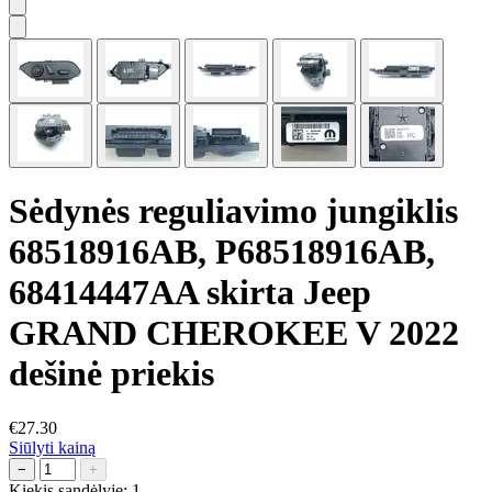
Sėdynės reguliavimo jungiklis
68518916AB, P68518916AB,
68414447AA skirta Jeep
GRAND CHEROKEE V 2022
dešinė priekis
€27.30
Siūlyti kainą
−
+
Kiekis sandėlyje:
1