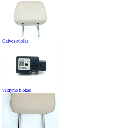
Galvos atlošas
valdymo blokas