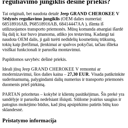
reguliavimo jungiklis dešinė priekis?
Tai originali, bet naudota detalė
Jeep GRAND CHEROKEE V
Sėdynės reguliavimo jungiklis
(OEM dalies numeriai:
68518916AB, P68518916AB, 68414447AA ), išimta iš
utilizuojamos transporto priemonės. Mūsų komanda atsargiai išardė
šią dalį ir, kur buvo įmanoma, atliko jos testavimą. Kadangi tai
naudota OEM dalis, ji gali turėti nedidelių kosmetinių trūkumų,
tokių kaip įbrėžimai, įlenkimai ar spalvos pokyčiai, tačiau išlieka
visiškai funkcionali ir paruošta montavimui.
Papildomos savybės: dešinė priekis.
Ideali jūsų Jeep GRAND CHEROKEE V remontui ar
modernizavimui, šios dalies kaina –
27,30 EUR
. Visada patikrinkite
suderinamumą, palygindami dalių numerius ir transporto priemonės
duomenis prieš pirkimą.
PARTAN prioritetas – kokybė ir klientų pasitikėjimas. Šis prekė yra
sandėlyje ir paruošta nedelsiant išsiųsti. Siūlome įvairius saugius ir
patogius mokėjimo būdus, kad jūsų apsipirkimo patirtis būtų kuo
sklandesnė.
Pristatymo informacija