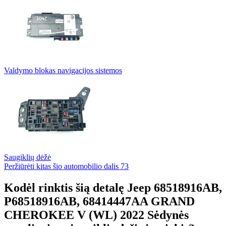
Valdymo blokas navigacijos sistemos
Saugiklių dėžė
Peržiūrėti kitas šio automobilio dalis
73
Kodėl rinktis šią detalę Jeep 68518916AB,
P68518916AB, 68414447AA GRAND
CHEROKEE V (WL) 2022 Sėdynės