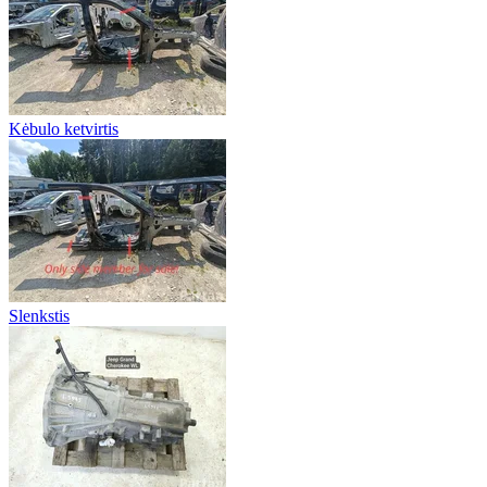
Kėbulo ketvirtis
Slenkstis