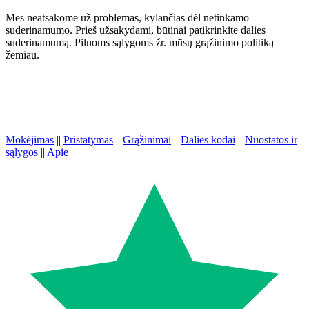
Mes neatsakome už problemas, kylančias dėl netinkamo
suderinamumo. Prieš užsakydami, būtinai patikrinkite dalies
suderinamumą. Pilnoms sąlygoms žr. mūsų grąžinimo politiką
žemiau.
Mokėjimas
||
Pristatymas
||
Grąžinimai
||
Dalies kodai
||
Nuostatos ir
sąlygos
||
Apie
||