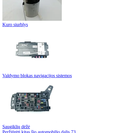
Kuro siurblys
Valdymo blokas navigacijos sistemos
Saugiklių dėžė
Peržiūrėti kitas šio automobilio dalis
73