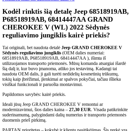
Kodėl rinktis šią detalę Jeep 68518919AB,
P68518919AB, 68414447AA GRAND
CHEROKEE V (WL) 2022 Sėdynės
reguliavimo jungiklis kairė priekis?
Tai originali, bet naudota detalė
Jeep GRAND CHEROKEE V
Sėdynės reguliavimo jungiklis
(OEM dalies numeriai:
68518919AB, P68518919AB, 68414447AA ), išimta iš
utilizuojamos transporto priemonės. Mūsų komanda atsargiai išardė
šią dalį ir, kur buvo įmanoma, atliko jos testavimą. Kadangi tai
naudota OEM dalis, ji gali turėti nedidelių kosmetinių trūkumų,
tokių kaip įbrėžimai, įlenkimai ar spalvos pokyčiai, tačiau išlieka
visiškai funkcionali ir paruošta montavimui.
Papildomos savybės: kairė priekis.
Ideali jūsų Jeep GRAND CHEROKEE V remontui ar
modernizavimui, šios dalies kaina –
27,30 EUR
. Visada patikrinkite
suderinamumą, palygindami dalių numerius ir transporto priemonės
duomenis prieš pirkimą.
PARTAN prioritetas – kokybė ir klientų pasitikėjimas. Šis prekė yra