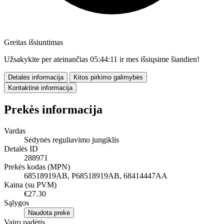
Greitas išsiuntimas
Užsakykite per ateinančias
05:44:10
ir mes išsiųsime šiandien!
Detalės informacija
Kitos pirkimo galimybės
Kontaktinė informacija
Prekės informacija
Vardas
Sėdynės reguliavimo jungiklis
Detalės ID
288971
Prekės kodas (MPN)
68518919AB, P68518919AB, 68414447AA
Kaina (su PVM)
€27.30
Sąlygos
Naudota prekė
Vairo padėtis