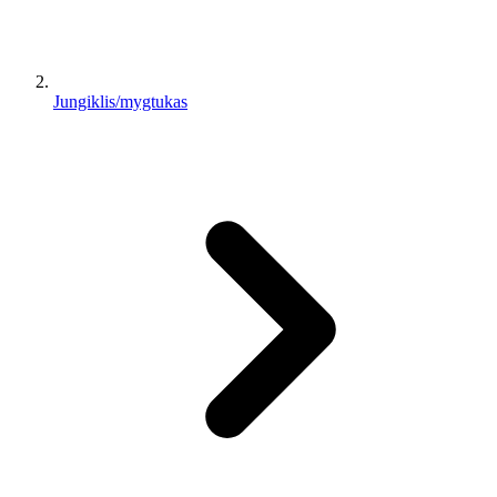
Jungiklis/mygtukas