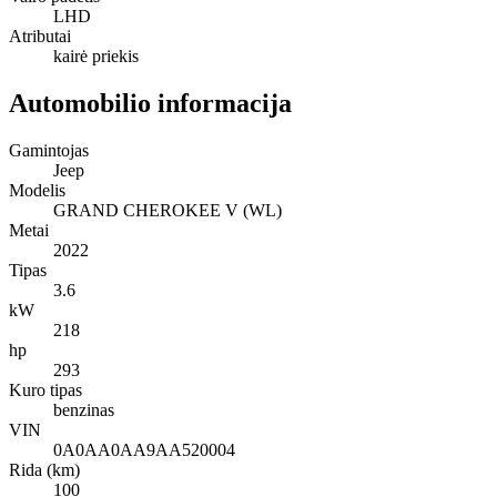
LHD
Atributai
kairė priekis
Automobilio informacija
Gamintojas
Jeep
Modelis
GRAND CHEROKEE V (WL)
Metai
2022
Tipas
3.6
kW
218
hp
293
Kuro tipas
benzinas
VIN
0A0AA0AA9AA520004
Rida (km)
100