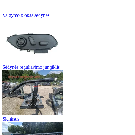
Valdymo blokas sėdynės
Sėdynės reguliavimo jungiklis
Slenkstis