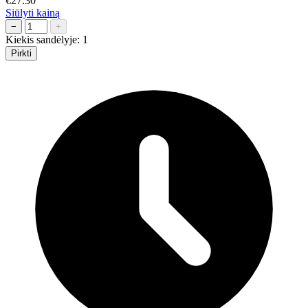
€27.30
Siūlyti kainą
−
+
Kiekis sandėlyje:
1
Pirkti