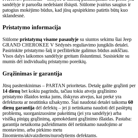
sandėlyje ir paruošta nedelsiant išsiųsti. Siūlome įvairius saugius ir
patogius mokėjimo būdus, kad jūsų apsipirkimo patirtis būtų kuo
sklandesnė.
Pristatymo informacija
Siūlome
pristatymą visame pasaulyje
su siuntos sekimu šiai Jeep
GRAND CHEROKEE V Sėdynės reguliavimo jungiklis detalei.
Pasirinkite pristatymo šalį ir peržiūrėkite galimus būdus aukščiau.
Visos dalys laikomos sandėlyje greitam išsiuntimui. Susisiekite su
mumis dėl individualių pristatymo poreikių.
Grąžinimas ir garantija
Jūsų pasitenkinimas – PARTAN prioritetas. Detalę galite grąžinti per
14 dienų
bet kokiu pagrindu, tačiau tokiu atveju grąžinimo
pristatymo išlaidos tenka jums, išskyrus atvejus, kai prekė yra
defektuota ar neatitinka užsakymo. Šiai naudotai detalei taikoma
60
dienų garantija
dėl defektų – jei ji netinkama naudoti dėl paslėptų
problemų, suorganizuosime pakeitimą (jei yra sandėlyje) arba
visišką pinigų grąžinimą, apmokėdami grąžinimo išlaidas. Pastaba:
garantija netaikoma pažeidimams dėl netinkamo naudojimo ar
montavimo, arba pirkimo metu
žinomiems/akivaizdiems/nurodytiems defektams.