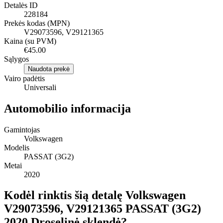
Detalės ID
228184
Prekės kodas (MPN)
V29073596, V29121365
Kaina (su PVM)
€45.00
Sąlygos
Naudota prekė
Vairo padėtis
Universali
Automobilio informacija
Gamintojas
Volkswagen
Modelis
PASSAT (3G2)
Metai
2020
Kodėl rinktis šią detalę Volkswagen
V29073596, V29121365 PASSAT (3G2)
2020 Droselinė sklendė?