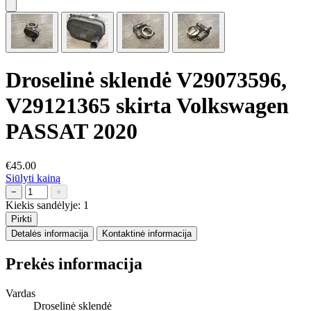
Droselinė sklendė V29073596,
V29121365 skirta Volkswagen
PASSAT 2020
€45.00
Siūlyti kainą
−
+
Kiekis sandėlyje:
1
Pirkti
Detalės informacija
Kontaktinė informacija
Prekės informacija
Vardas
Droselinė sklendė