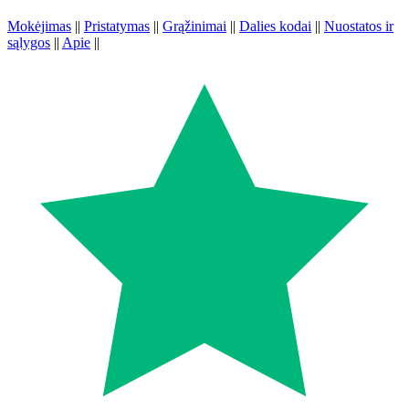
Mokėjimas
||
Pristatymas
||
Grąžinimai
||
Dalies kodai
||
Nuostatos ir
sąlygos
||
Apie
||