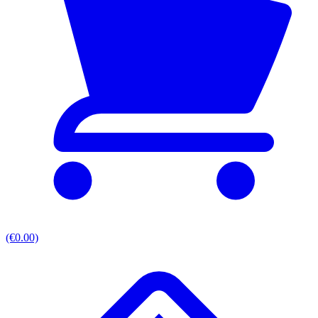
(€0.00)