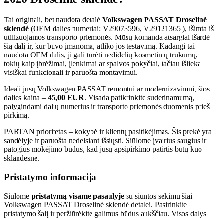
Tai originali, bet naudota detalė
Volkswagen PASSAT Droselinė
sklendė
(OEM dalies numeriai: V29073596, V29121365 ), išimta iš
utilizuojamos transporto priemonės. Mūsų komanda atsargiai išardė
šią dalį ir, kur buvo įmanoma, atliko jos testavimą. Kadangi tai
naudota OEM dalis, ji gali turėti nedidelių kosmetinių trūkumų,
tokių kaip įbrėžimai, įlenkimai ar spalvos pokyčiai, tačiau išlieka
visiškai funkcionali ir paruošta montavimui.
Ideali jūsų Volkswagen PASSAT remontui ar modernizavimui, šios
dalies kaina –
45,00 EUR
. Visada patikrinkite suderinamumą,
palygindami dalių numerius ir transporto priemonės duomenis prieš
pirkimą.
PARTAN prioritetas – kokybė ir klientų pasitikėjimas. Šis prekė yra
sandėlyje ir paruošta nedelsiant išsiųsti. Siūlome įvairius saugius ir
patogius mokėjimo būdus, kad jūsų apsipirkimo patirtis būtų kuo
sklandesnė.
Pristatymo informacija
Siūlome
pristatymą visame pasaulyje
su siuntos sekimu šiai
Volkswagen PASSAT Droselinė sklendė detalei. Pasirinkite
pristatymo šalį ir peržiūrėkite galimus būdus aukščiau. Visos dalys