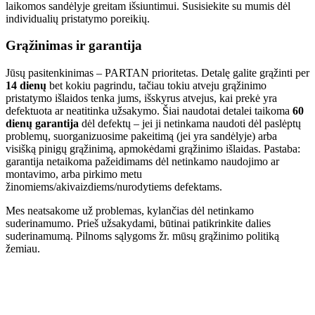
laikomos sandėlyje greitam išsiuntimui. Susisiekite su mumis dėl
individualių pristatymo poreikių.
Grąžinimas ir garantija
Jūsų pasitenkinimas – PARTAN prioritetas. Detalę galite grąžinti per
14 dienų
bet kokiu pagrindu, tačiau tokiu atveju grąžinimo
pristatymo išlaidos tenka jums, išskyrus atvejus, kai prekė yra
defektuota ar neatitinka užsakymo. Šiai naudotai detalei taikoma
60
dienų garantija
dėl defektų – jei ji netinkama naudoti dėl paslėptų
problemų, suorganizuosime pakeitimą (jei yra sandėlyje) arba
visišką pinigų grąžinimą, apmokėdami grąžinimo išlaidas. Pastaba:
garantija netaikoma pažeidimams dėl netinkamo naudojimo ar
montavimo, arba pirkimo metu
žinomiems/akivaizdiems/nurodytiems defektams.
Mes neatsakome už problemas, kylančias dėl netinkamo
suderinamumo. Prieš užsakydami, būtinai patikrinkite dalies
suderinamumą. Pilnoms sąlygoms žr. mūsų grąžinimo politiką
žemiau.