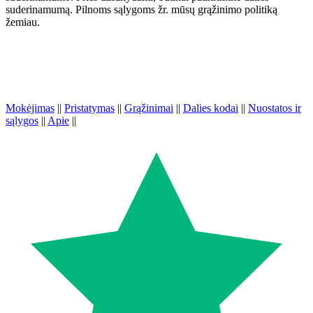
suderinamumą. Pilnoms sąlygoms žr. mūsų grąžinimo politiką
žemiau.
Mokėjimas
||
Pristatymas
||
Grąžinimai
||
Dalies kodai
||
Nuostatos ir
sąlygos
||
Apie
||