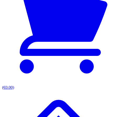
(€0.00)