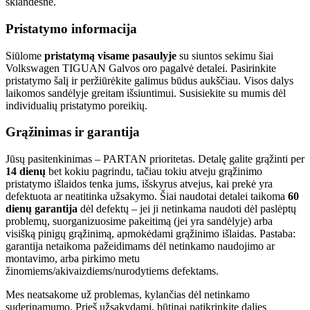
sklandesnė.
Pristatymo informacija
Siūlome
pristatymą visame pasaulyje
su siuntos sekimu šiai
Volkswagen TIGUAN Galvos oro pagalvė detalei. Pasirinkite
pristatymo šalį ir peržiūrėkite galimus būdus aukščiau. Visos dalys
laikomos sandėlyje greitam išsiuntimui. Susisiekite su mumis dėl
individualių pristatymo poreikių.
Grąžinimas ir garantija
Jūsų pasitenkinimas – PARTAN prioritetas. Detalę galite grąžinti per
14 dienų
bet kokiu pagrindu, tačiau tokiu atveju grąžinimo
pristatymo išlaidos tenka jums, išskyrus atvejus, kai prekė yra
defektuota ar neatitinka užsakymo. Šiai naudotai detalei taikoma
60
dienų garantija
dėl defektų – jei ji netinkama naudoti dėl paslėptų
problemų, suorganizuosime pakeitimą (jei yra sandėlyje) arba
visišką pinigų grąžinimą, apmokėdami grąžinimo išlaidas. Pastaba:
garantija netaikoma pažeidimams dėl netinkamo naudojimo ar
montavimo, arba pirkimo metu
žinomiems/akivaizdiems/nurodytiems defektams.
Mes neatsakome už problemas, kylančias dėl netinkamo
suderinamumo. Prieš užsakydami, būtinai patikrinkite dalies