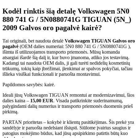
Kodėl rinktis šią detalę Volkswagen 5N0
880 741 G / 5N0880741G TIGUAN (5N_)
2009 Galvos oro pagalvė kairė?
Tai originali, bet naudota detalė
Volkswagen TIGUAN Galvos oro
pagalvė
(OEM dalies numeriai: 5N0 880 741 G / 5N0880741G ),
išimta iš utilizuojamos transporto priemonės. Mūsų komanda
atsargiai išardė šią dalį ir, kur buvo įmanoma, atliko jos testavimą.
Kadangi tai naudota OEM dalis, ji gali turėti nedidelių kosmetinių
trūkumų, tokių kaip įbrėžimai, įlenkimai ar spalvos pokyčiai, tačiau
išlieka visiškai funkcionali ir paruošta montavimui.
Papildomos savybės: kairė.
Ideali jūsų Volkswagen TIGUAN remontui ar modernizavimui, šios
dalies kaina –
15,00 EUR
. Visada patikrinkite suderinamumą,
palygindami dalių numerius ir transporto priemonės duomenis prieš
pirkimą.
PARTAN prioritetas – kokybė ir klientų pasitikėjimas. Šis prekė yra
sandėlyje ir paruošta nedelsiant išsiųsti. Siūlome įvairius saugius ir
patogius mokėjimo būdus, kad jūsų apsipirkimo patirtis būtų kuo