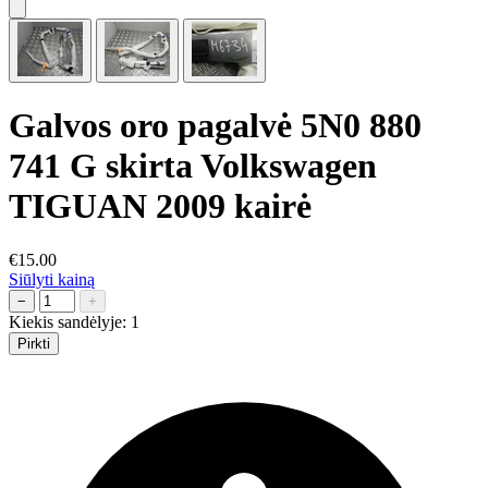
Galvos oro pagalvė 5N0 880
741 G skirta Volkswagen
TIGUAN 2009 kairė
€15.00
Siūlyti kainą
−
+
Kiekis sandėlyje:
1
Pirkti