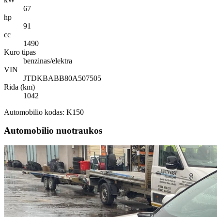
67
hp
91
cc
1490
Kuro tipas
benzinas/elektra
VIN
JTDKBABB80A507505
Rida (km)
1042
Automobilio kodas: K150
Automobilio nuotraukos