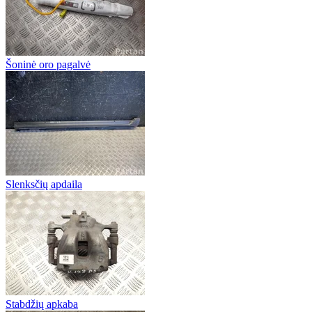
Šoninė oro pagalvė
Slenksčių apdaila
Stabdžių apkaba