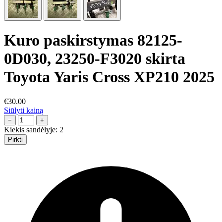
Kuro paskirstymas 82125-
0D030, 23250-F3020 skirta
Toyota Yaris Cross XP210 2025
€30.00
Siūlyti kainą
−
+
Kiekis sandėlyje:
2
Pirkti