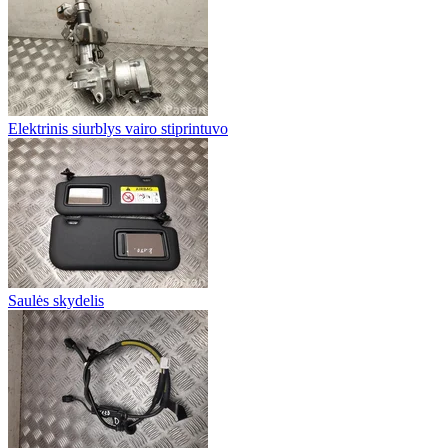
Elektrinis siurblys vairo stiprintuvo
Saulės skydelis