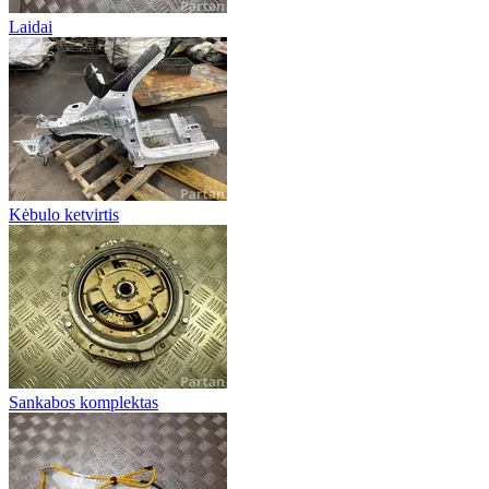
Laidai
Kėbulo ketvirtis
Sankabos komplektas