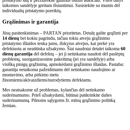
pristatymo šalį ir peržiūrėkite galimus būdus aukščiau. Visos dalys
laikomos sandėlyje greitam išsiuntimui. Susisiekite su mumis dėl
individualių pristatymo poreikių.
Grąžinimas ir garantija
Jūsų pasitenkinimas – PARTAN prioritetas. Detalę galite grąžinti per
14 dienų
bet kokiu pagrindu, tačiau tokiu atveju grąžinimo
pristatymo išlaidos tenka jums, išskyrus atvejus, kai prekė yra
defektuota ar neatitinka užsakymo. Šiai naudotai detalei taikoma
60
dienų garantija
dėl defektų – jei ji netinkama naudoti dėl paslėptų
problemų, suorganizuosime pakeitimą (jei yra sandėlyje) arba
visišką pinigų grąžinimą, apmokėdami grąžinimo išlaidas. Pastaba:
garantija netaikoma pažeidimams dėl netinkamo naudojimo ar
montavimo, arba pirkimo metu
žinomiems/akivaizdiems/nurodytiems defektams.
Mes neatsakome už problemas, kylančias dėl netinkamo
suderinamumo. Prieš užsakydami, būtinai patikrinkite dalies
suderinamumą. Pilnoms sąlygoms žr. mūsų grąžinimo politiką
žemiau.