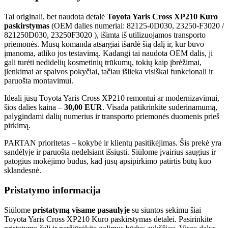
Tai originali, bet naudota detalė
Toyota Yaris Cross XP210 Kuro
paskirstymas
(OEM dalies numeriai: 82125-0D030, 23250-F3020 /
821250D030, 23250F3020 ), išimta iš utilizuojamos transporto
priemonės. Mūsų komanda atsargiai išardė šią dalį ir, kur buvo
įmanoma, atliko jos testavimą. Kadangi tai naudota OEM dalis, ji
gali turėti nedidelių kosmetinių trūkumų, tokių kaip įbrėžimai,
įlenkimai ar spalvos pokyčiai, tačiau išlieka visiškai funkcionali ir
paruošta montavimui.
Ideali jūsų Toyota Yaris Cross XP210 remontui ar modernizavimui,
šios dalies kaina –
30,00 EUR
. Visada patikrinkite suderinamumą,
palygindami dalių numerius ir transporto priemonės duomenis prieš
pirkimą.
PARTAN prioritetas – kokybė ir klientų pasitikėjimas. Šis prekė yra
sandėlyje ir paruošta nedelsiant išsiųsti. Siūlome įvairius saugius ir
patogius mokėjimo būdus, kad jūsų apsipirkimo patirtis būtų kuo
sklandesnė.
Pristatymo informacija
Siūlome
pristatymą visame pasaulyje
su siuntos sekimu šiai
Toyota Yaris Cross XP210 Kuro paskirstymas detalei. Pasirinkite