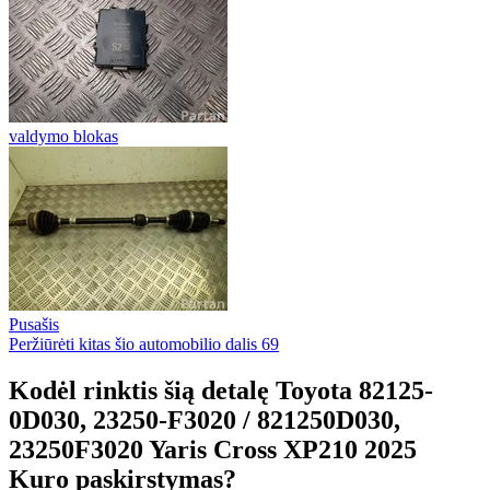
valdymo blokas
Pusašis
Peržiūrėti kitas šio automobilio dalis
69
Kodėl rinktis šią detalę Toyota 82125-
0D030, 23250-F3020 / 821250D030,
23250F3020 Yaris Cross XP210 2025
Kuro paskirstymas?