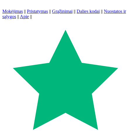
Mokėjimas
||
Pristatymas
||
Grąžinimai
||
Dalies kodai
||
Nuostatos ir
sąlygos
||
Apie
||