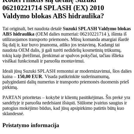
06210221714 SPLASH (EX) 2010
Valdymo blokas ABS hidraulika?
Tai originali, bet naudota detalė
Suzuki SPLASH Valdymo blokas
ABS hidraulika
(OEM dalies numeriai: 06210221714 ), išimta iš
utilizuojamos transporto priemonės. Mūsų komanda atsargiai išardė
šią dalį ir, kur buvo įmanoma, atliko jos testavimą. Kadangi tai
naudota OEM dalis, ji gali turėti nedidelių kosmetinių trūkumų,
tokių kaip įbrėžimai, įlenkimai ar spalvos pokyčiai, tačiau išlieka
visiškai funkcionali ir paruošta montavimui.
Ideali jūsų Suzuki SPLASH remontui ar modernizavimui, šios dalies
kaina –
150,00 EUR
. Visada patikrinkite suderinamumą,
palygindami dalių numerius ir transporto priemonės duomenis prieš
pirkimą.
PARTAN prioritetas – kokybė ir klientų pasitikėjimas. Šis prekė yra
sandėlyje ir paruošta nedelsiant išsiųsti. Siūlome įvairius saugius ir
patogius mokėjimo būdus, kad jūsų apsipirkimo patirtis būtų kuo
sklandesnė.
Pristatymo informacija