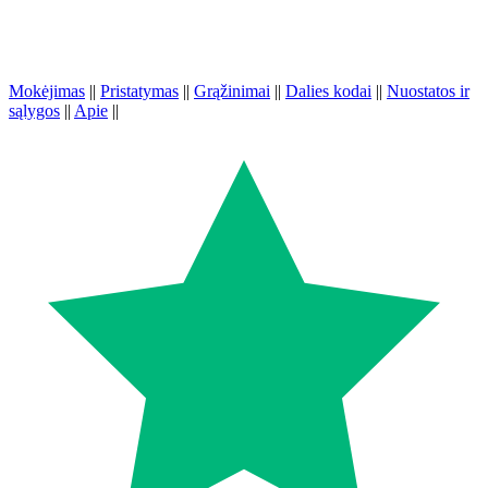
Mokėjimas
||
Pristatymas
||
Grąžinimai
||
Dalies kodai
||
Nuostatos ir
sąlygos
||
Apie
||