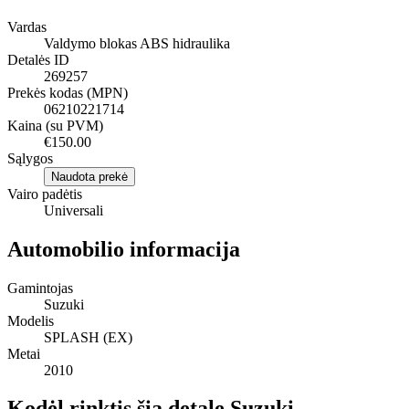
Vardas
Valdymo blokas ABS hidraulika
Detalės ID
269257
Prekės kodas (MPN)
06210221714
Kaina (su PVM)
€150.00
Sąlygos
Naudota prekė
Vairo padėtis
Universali
Automobilio informacija
Gamintojas
Suzuki
Modelis
SPLASH (EX)
Metai
2010
Kodėl rinktis šią detalę Suzuki