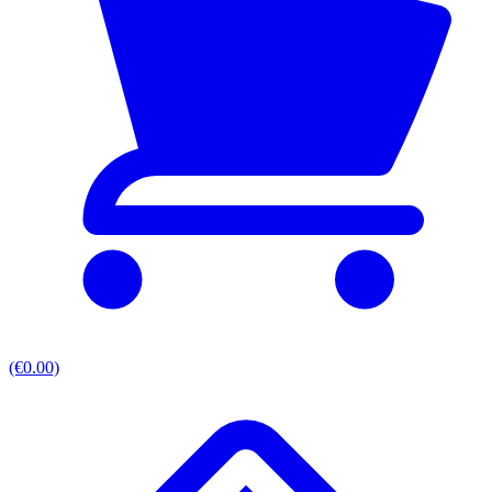
(€0.00)