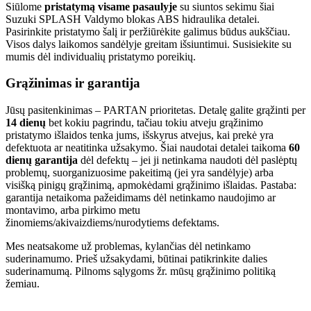
Siūlome
pristatymą visame pasaulyje
su siuntos sekimu šiai
Suzuki SPLASH Valdymo blokas ABS hidraulika detalei.
Pasirinkite pristatymo šalį ir peržiūrėkite galimus būdus aukščiau.
Visos dalys laikomos sandėlyje greitam išsiuntimui. Susisiekite su
mumis dėl individualių pristatymo poreikių.
Grąžinimas ir garantija
Jūsų pasitenkinimas – PARTAN prioritetas. Detalę galite grąžinti per
14 dienų
bet kokiu pagrindu, tačiau tokiu atveju grąžinimo
pristatymo išlaidos tenka jums, išskyrus atvejus, kai prekė yra
defektuota ar neatitinka užsakymo. Šiai naudotai detalei taikoma
60
dienų garantija
dėl defektų – jei ji netinkama naudoti dėl paslėptų
problemų, suorganizuosime pakeitimą (jei yra sandėlyje) arba
visišką pinigų grąžinimą, apmokėdami grąžinimo išlaidas. Pastaba:
garantija netaikoma pažeidimams dėl netinkamo naudojimo ar
montavimo, arba pirkimo metu
žinomiems/akivaizdiems/nurodytiems defektams.
Mes neatsakome už problemas, kylančias dėl netinkamo
suderinamumo. Prieš užsakydami, būtinai patikrinkite dalies
suderinamumą. Pilnoms sąlygoms žr. mūsų grąžinimo politiką
žemiau.