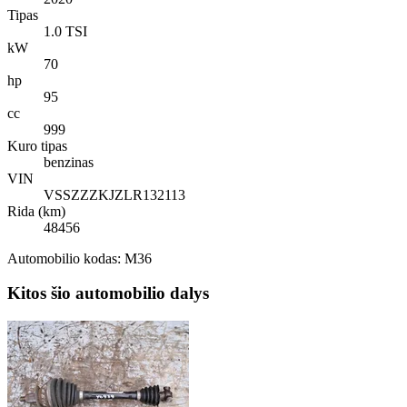
Tipas
1.0 TSI
kW
70
hp
95
cc
999
Kuro tipas
benzinas
VIN
VSSZZZKJZLR132113
Rida (km)
48456
Automobilio kodas: M36
Kitos šio automobilio dalys