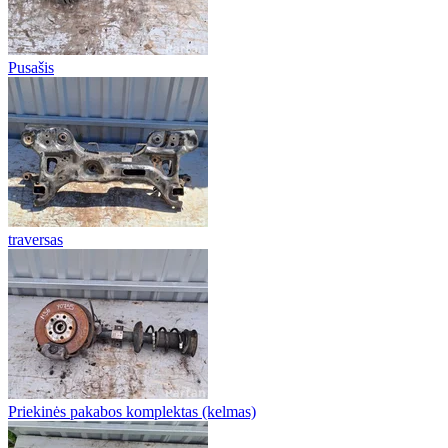
Pusašis
traversas
Priekinės pakabos komplektas (kelmas)