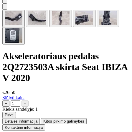
Akseleratoriaus pedalas
2Q2723503A skirta Seat IBIZA
V 2020
€26.50
Siūlyti kainą
−
+
Kiekis sandėlyje:
1
Pirkti
Detalės informacija
Kitos pirkimo galimybės
Kontaktinė informacija