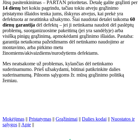
Jūsų pasitenkinimas – PARTAN prioritetas. Detalę galite grąžinti per
14 dienų
bet kokiu pagrindu, tačiau tokiu atveju grąžinimo
pristatymo išlaidos tenka jums, išskyrus atvejus, kai prekė yra
defektuota ar neatitinka užsakymo. Šiai naudotai detalei taikoma
60
dienų garantija
dėl defektų – jei ji netinkama naudoti dėl paslėptų
problemų, suorganizuosime pakeitimą (jei yra sandėlyje) arba
visišką pinigų grąžinimą, apmokėdami grąžinimo išlaidas. Pastaba:
garantija netaikoma pažeidimams dėl netinkamo naudojimo ar
montavimo, arba pirkimo metu
žinomiems/akivaizdiems/nurodytiems defektams.
Mes neatsakome už problemas, kylančias dėl netinkamo
suderinamumo. Prieš užsakydami, būtinai patikrinkite dalies
suderinamumą. Pilnoms sąlygoms žr. mūsų grąžinimo politiką
žemiau.
Mokėjimas
||
Pristatymas
||
Grąžinimai
||
Dalies kodai
||
Nuostatos ir
sąlygos
||
Apie
||