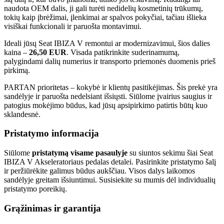
naudota OEM dalis, ji gali turėti nedidelių kosmetinių trūkumų,
tokių kaip įbrėžimai, įlenkimai ar spalvos pokyčiai, tačiau išlieka
visiškai funkcionali ir paruošta montavimui.
Ideali jūsų Seat IBIZA V remontui ar modernizavimui, šios dalies
kaina –
26,50 EUR
. Visada patikrinkite suderinamumą,
palygindami dalių numerius ir transporto priemonės duomenis prieš
pirkimą.
PARTAN prioritetas – kokybė ir klientų pasitikėjimas. Šis prekė yra
sandėlyje ir paruošta nedelsiant išsiųsti. Siūlome įvairius saugius ir
patogius mokėjimo būdus, kad jūsų apsipirkimo patirtis būtų kuo
sklandesnė.
Pristatymo informacija
Siūlome
pristatymą visame pasaulyje
su siuntos sekimu šiai Seat
IBIZA V Akseleratoriaus pedalas detalei. Pasirinkite pristatymo šalį
ir peržiūrėkite galimus būdus aukščiau. Visos dalys laikomos
sandėlyje greitam išsiuntimui. Susisiekite su mumis dėl individualių
pristatymo poreikių.
Grąžinimas ir garantija