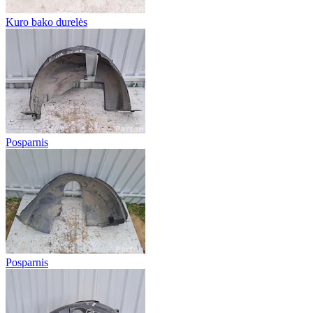
Kuro bako durelės
Posparnis
Posparnis