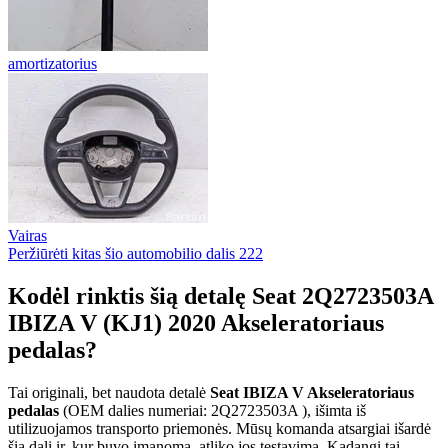
amortizatorius
Vairas
Peržiūrėti kitas šio automobilio dalis
222
Kodėl rinktis šią detalę Seat 2Q2723503A
IBIZA V (KJ1) 2020 Akseleratoriaus
pedalas?
Tai originali, bet naudota detalė
Seat IBIZA V Akseleratoriaus
pedalas
(OEM dalies numeriai: 2Q2723503A ), išimta iš
utilizuojamos transporto priemonės. Mūsų komanda atsargiai išardė
šią dalį ir, kur buvo įmanoma, atliko jos testavimą. Kadangi tai