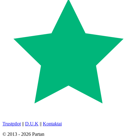
Trustpilot
||
D.U.K
||
Kontaktai
© 2013 - 2026 Partan