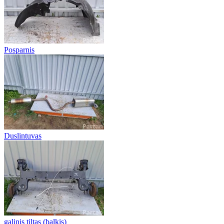
Posparnis
Duslintuvas
galinis tiltas (balkis)