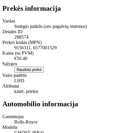
Prekės informacija
Vardas
Smūgio jutiklis (oro pagalvių sistemos)
Detalės ID
288574
Prekės kodas (MPN)
9156311, 6577001529
Kaina (su PVM)
€50.40
Sąlygos
Naudota prekė
Vairo padėtis
LHD
Atributai
kairė, priekis
Automobilio informacija
Gamintojas
Rolls-Royce
Modelis
GHOST (RR4)