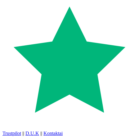
Trustpilot
||
D.U.K
||
Kontaktai