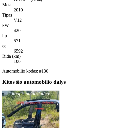
Metai
2010
Tipas
V12
kW
420
hp
571
cc
6592
Rida (km)
100
Automobilio kodas: #130
Kitos šio automobilio dalys