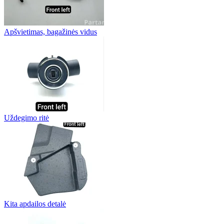
Apšvietimas, bagažinės vidus
Uždegimo ritė
Kita apdailos detalė