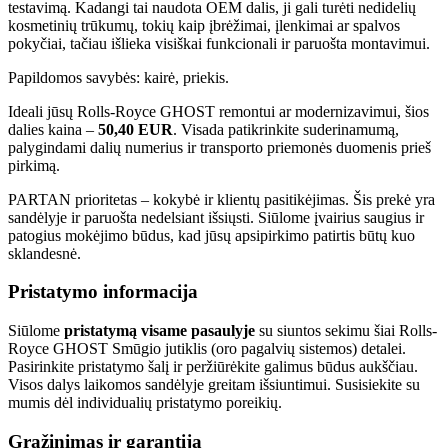
testavimą. Kadangi tai naudota OEM dalis, ji gali turėti nedidelių
kosmetinių trūkumų, tokių kaip įbrėžimai, įlenkimai ar spalvos
pokyčiai, tačiau išlieka visiškai funkcionali ir paruošta montavimui.
Papildomos savybės: kairė, priekis.
Ideali jūsų Rolls-Royce GHOST remontui ar modernizavimui, šios
dalies kaina –
50,40 EUR
. Visada patikrinkite suderinamumą,
palygindami dalių numerius ir transporto priemonės duomenis prieš
pirkimą.
PARTAN prioritetas – kokybė ir klientų pasitikėjimas. Šis prekė yra
sandėlyje ir paruošta nedelsiant išsiųsti. Siūlome įvairius saugius ir
patogius mokėjimo būdus, kad jūsų apsipirkimo patirtis būtų kuo
sklandesnė.
Pristatymo informacija
Siūlome
pristatymą visame pasaulyje
su siuntos sekimu šiai Rolls-
Royce GHOST Smūgio jutiklis (oro pagalvių sistemos) detalei.
Pasirinkite pristatymo šalį ir peržiūrėkite galimus būdus aukščiau.
Visos dalys laikomos sandėlyje greitam išsiuntimui. Susisiekite su
mumis dėl individualių pristatymo poreikių.
Grąžinimas ir garantija