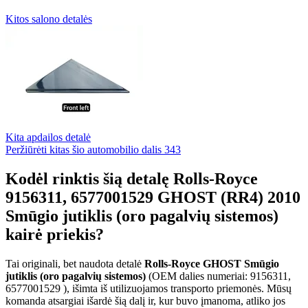
Kitos salono detalės
Kita apdailos detalė
Peržiūrėti kitas šio automobilio dalis
343
Kodėl rinktis šią detalę Rolls-Royce
9156311, 6577001529 GHOST (RR4) 2010
Smūgio jutiklis (oro pagalvių sistemos)
kairė priekis?
Tai originali, bet naudota detalė
Rolls-Royce GHOST Smūgio
jutiklis (oro pagalvių sistemos)
(OEM dalies numeriai: 9156311,
6577001529 ), išimta iš utilizuojamos transporto priemonės. Mūsų
komanda atsargiai išardė šią dalį ir, kur buvo įmanoma, atliko jos