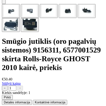
Smūgio jutiklis (oro pagalvių
sistemos) 9156311, 6577001529
skirta Rolls-Royce GHOST
2010 kairė, priekis
€50.40
Siūlyti kainą
−
+
Kiekis sandėlyje:
1
Pirkti
Detalės informacija
Kontaktinė informacija