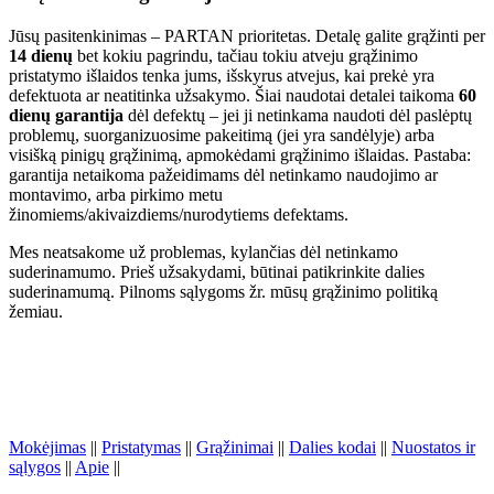
Jūsų pasitenkinimas – PARTAN prioritetas. Detalę galite grąžinti per
14 dienų
bet kokiu pagrindu, tačiau tokiu atveju grąžinimo
pristatymo išlaidos tenka jums, išskyrus atvejus, kai prekė yra
defektuota ar neatitinka užsakymo. Šiai naudotai detalei taikoma
60
dienų garantija
dėl defektų – jei ji netinkama naudoti dėl paslėptų
problemų, suorganizuosime pakeitimą (jei yra sandėlyje) arba
visišką pinigų grąžinimą, apmokėdami grąžinimo išlaidas. Pastaba:
garantija netaikoma pažeidimams dėl netinkamo naudojimo ar
montavimo, arba pirkimo metu
žinomiems/akivaizdiems/nurodytiems defektams.
Mes neatsakome už problemas, kylančias dėl netinkamo
suderinamumo. Prieš užsakydami, būtinai patikrinkite dalies
suderinamumą. Pilnoms sąlygoms žr. mūsų grąžinimo politiką
žemiau.
Mokėjimas
||
Pristatymas
||
Grąžinimai
||
Dalies kodai
||
Nuostatos ir
sąlygos
||
Apie
||