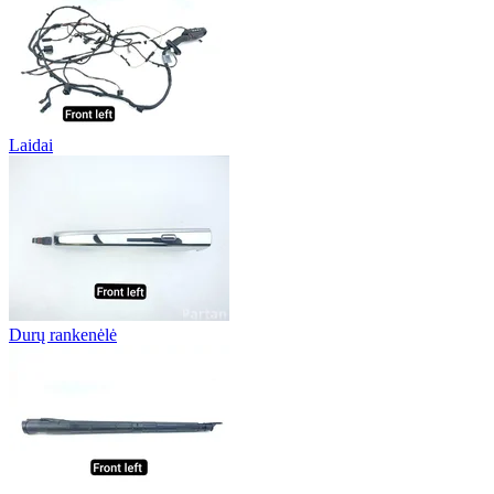
Laidai
Durų rankenėlė