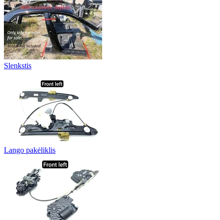
Slenkstis
Lango pakėliklis