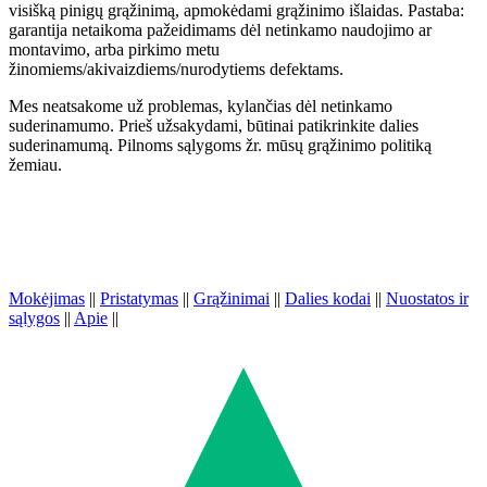
visišką pinigų grąžinimą, apmokėdami grąžinimo išlaidas. Pastaba:
garantija netaikoma pažeidimams dėl netinkamo naudojimo ar
montavimo, arba pirkimo metu
žinomiems/akivaizdiems/nurodytiems defektams.
Mes neatsakome už problemas, kylančias dėl netinkamo
suderinamumo. Prieš užsakydami, būtinai patikrinkite dalies
suderinamumą. Pilnoms sąlygoms žr. mūsų grąžinimo politiką
žemiau.
Mokėjimas
||
Pristatymas
||
Grąžinimai
||
Dalies kodai
||
Nuostatos ir
sąlygos
||
Apie
||