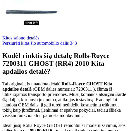
Kitos salono detalės
Peržiūrėti kitas šio automobilio dalis
343
Kodėl rinktis šią detalę Rolls-Royce
7200311 GHOST (RR4) 2010 Kita
apdailos detalė?
Tai originali, bet naudota detalė
Rolls-Royce GHOST Kita
apdailos detalė
(OEM dalies numeriai: 7200311 ), išimta iš
utilizuojamos transporto priemonės. Mūsų komanda atsargiai išardė
šią dalį ir, kur buvo įmanoma, atliko jos testavimą. Kadangi tai
naudota OEM dalis, ji gali turėti nedidelių kosmetinių trūkumų,
tokių kaip įbrėžimai, įlenkimai ar spalvos pokyčiai, tačiau išlieka
visiškai funkcionali ir paruošta montavimui.
Ideali jūsų Rolls-Royce GHOST remontui ar modernizavimui, šios
dalies kaina –
209,00 EUR
. Visada patikrinkite suderinamumą,