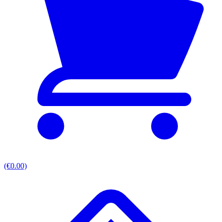
(€0.00)