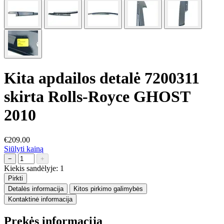
Kita apdailos detalė 7200311
skirta Rolls-Royce GHOST
2010
€209.00
Siūlyti kainą
−
+
Kiekis sandėlyje:
1
Pirkti
Detalės informacija
Kitos pirkimo galimybės
Kontaktinė informacija
Prekės informacija