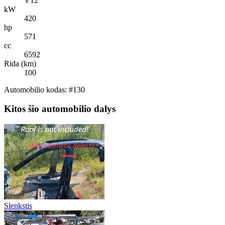
V12
kW
420
hp
571
cc
6592
Rida (km)
100
Automobilio kodas: #130
Kitos šio automobilio dalys
Slenkstis