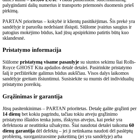
palygindami dalių numerius ir transporto priemonės duomenis prieš
pirkimą.
PARTAN prioritetas – kokybė ir klientų pasitikėjimas. Šis prekė yra
sandėlyje ir paruošta nedelsiant išsiųsti. Siūlome įvairius saugius ir
patogius mokėjimo būdus, kad jūsų apsipirkimo patirtis būtų kuo
sklandesnė.
Pristatymo informacija
Siūlome
pristatymą visame pasaulyje
su siuntos sekimu šiai Rolls-
Royce GHOST Kita apdailos detalė detalei. Pasirinkite pristatymo
šalį ir peržiūrėkite galimus būdus aukščiau. Visos dalys laikomos
sandėlyje greitam išsiuntimui. Susisiekite su mumis dėl individualių
pristatymo poreikių.
Grąžinimas ir garantija
Jūsų pasitenkinimas – PARTAN prioritetas. Detalę galite grąžinti per
14 dienų
bet kokiu pagrindu, tačiau tokiu atveju grąžinimo
pristatymo išlaidos tenka jums, išskyrus atvejus, kai prekė yra
defektuota ar neatitinka užsakymo. Šiai naudotai detalei taikoma
60
dienų garantija
dėl defektų – jei ji netinkama naudoti dėl paslėptų
problemų, suorganizuosime pakeitimą (jei yra sandėlyje) arba