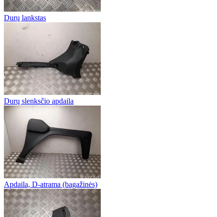
Durų lankstas
Durų slenksčio apdaila
Apdaila, D-atrama (bagažinės)