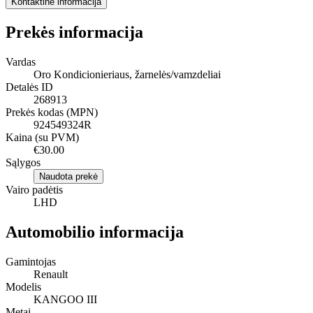
Kontaktinė informacija
Prekės informacija
Vardas
Oro Kondicionieriaus, žarnelės/vamzdeliai
Detalės ID
268913
Prekės kodas (MPN)
924549324R
Kaina (su PVM)
€30.00
Sąlygos
Naudota prekė
Vairo padėtis
LHD
Automobilio informacija
Gamintojas
Renault
Modelis
KANGOO III
Metai