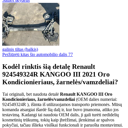
Saulės skydelis
galinis tiltas (balkis)
Peržiūrėti kitas šio automobilio dalis
77
Kodėl rinktis šią detalę Renault
924549324R KANGOO III 2021 Oro
Kondicionieriaus, žarnelės/vamzdeliai?
Tai originali, bet naudota detalė
Renault KANGOO III Oro
Kondicionieriaus, žarnelės/vamzdeliai
(OEM dalies numeriai:
924549324R ), išimta iš utilizuojamos transporto priemonės. Mūsų
komanda atsargiai išardė šią dalį ir, kur buvo įmanoma, atliko jos
testavimą. Kadangi tai naudota OEM dalis, ji gali turėti nedidelių
kosmetinių trūkumų, tokių kaip įbrėžimai, įlenkimai ar spalvos
pokyčiai, tačiau išlieka visiškai funkcionali ir paruošta montavimui.