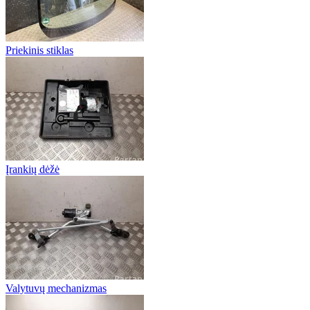
Priekinis stiklas
Įrankių dėžė
Valytuvų mechanizmas