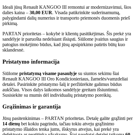
Ideali jūsų Renault KANGOO III remontui ar modernizavimui, šios
dalies kaina –
30,00 EUR
. Visada patikrinkite suderinamumą,
palygindami dalių numerius ir transporto priemonės duomenis prieš
pirkimą.
PARTAN prioritetas – kokybė ir klientų pasitikėjimas. Šis prekė yra
sandėlyje ir paruošta nedelsiant išsiųsti. Siūlome įvairius saugius ir
patogius mokėjimo būdus, kad jūsų apsipirkimo patirtis būtų kuo
sklandesnė.
Pristatymo informacija
Siūlome
pristatymą visame pasaulyje
su siuntos sekimu šiai
Renault KANGOO III Oro Kondicionieriaus, žarnelės/vamzdeliai
detalei. Pasirinkite pristatymo šalį ir peržiūrėkite galimus būdus
aukščiau. Visos dalys laikomos sandėlyje greitam išsiuntimui.
Susisiekite su mumis dėl individualių pristatymo poreikių.
Grąžinimas ir garantija
Jūsų pasitenkinimas – PARTAN prioritetas. Detalę galite grąžinti per
14 dienų
bet kokiu pagrindu, tačiau tokiu atveju grąžinimo
pristatymo išlaidos tenka jums, išskyrus atvejus, kai prekė yra
defektuota ar neatitinka užsakymo. Šiai naudotai detalei taikoma
60