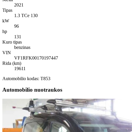
2021
Tipas
1.3 TCe 130
kW
96
hp
131
Kuro tipas
benzinas
VIN
VF1RFK00170197447
Rida (km)
19611
Automobilio kodas: T853
Automobilio nuotraukos