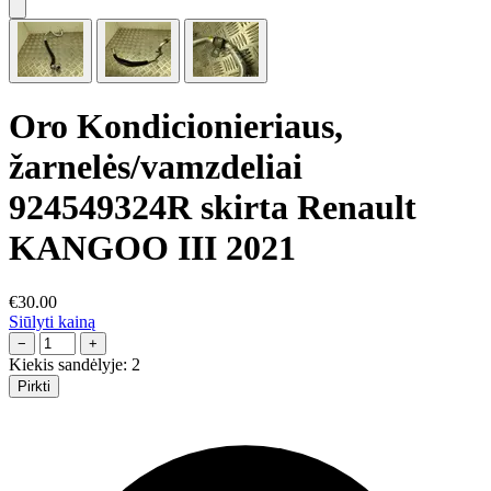
Oro Kondicionieriaus,
žarnelės/vamzdeliai
924549324R skirta Renault
KANGOO III 2021
€30.00
Siūlyti kainą
−
+
Kiekis sandėlyje:
2
Pirkti