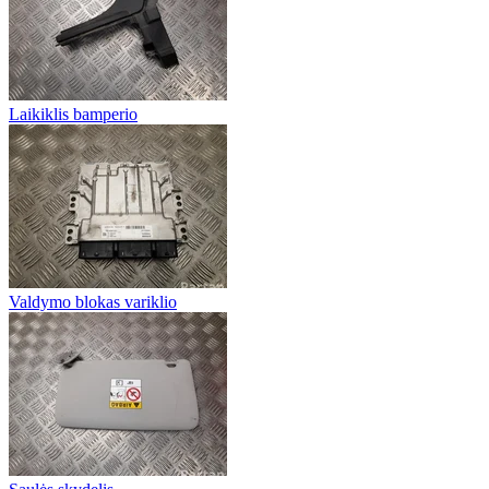
Laikiklis bamperio
Valdymo blokas variklio