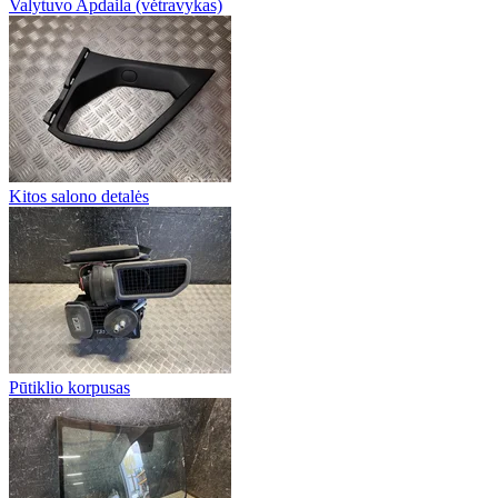
Valytuvo Apdaila (vėtravykas)
Kitos salono detalės
Pūtiklio korpusas