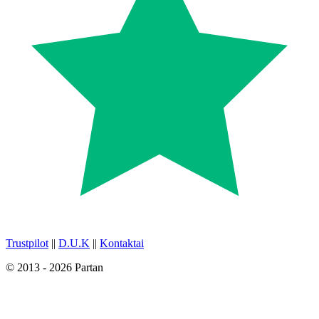
Trustpilot
||
D.U.K
||
Kontaktai
© 2013 - 2026 Partan