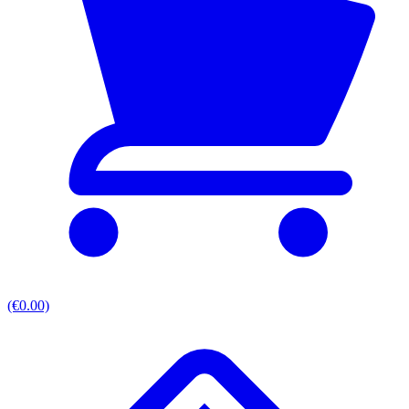
(€0.00)