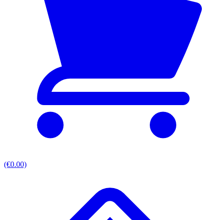
(€0.00)