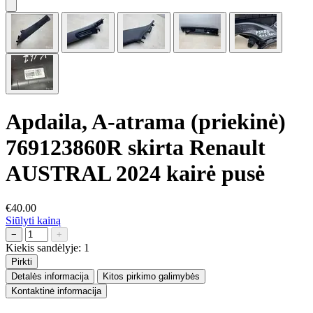
Apdaila, A-atrama (priekinė)
769123860R skirta Renault
AUSTRAL 2024 kairė pusė
€40.00
Siūlyti kainą
−
+
Kiekis sandėlyje:
1
Pirkti
Detalės informacija
Kitos pirkimo galimybės
Kontaktinė informacija