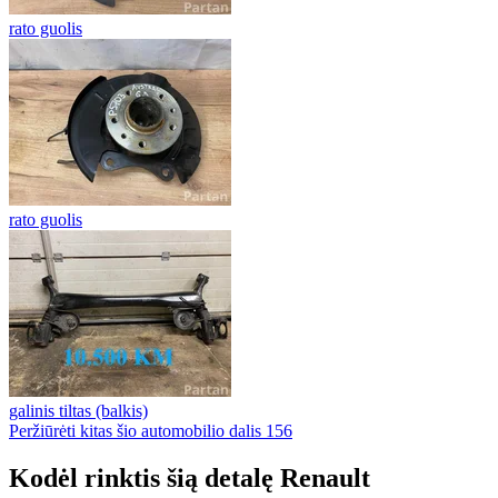
rato guolis
rato guolis
galinis tiltas (balkis)
Peržiūrėti kitas šio automobilio dalis
156
Kodėl rinktis šią detalę Renault