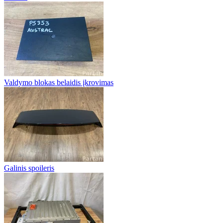
Valdymo blokas belaidis įkrovimas
Galinis spoileris