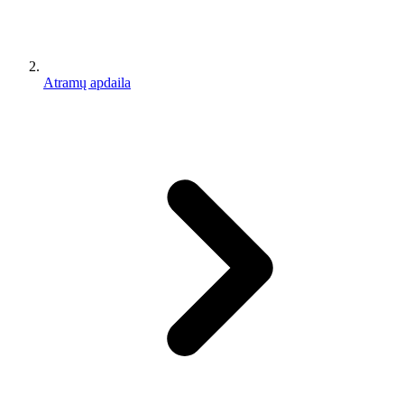
Atramų apdaila