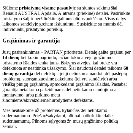
Siūlome
pristatymą visame pasaulyje
su siuntos sekimu šiai
Renault AUSTRAL Apdaila, A-atrama (priekinė) detalei. Pasirinkite
pristatymo šalį ir peržiūrėkite galimus būdus aukščiau. Visos dalys
laikomos sandėlyje greitam išsiuntimui. Susisiekite su mumis dėl
individualių pristatymo poreikių.
Grąžinimas ir garantija
Jūsų pasitenkinimas – PARTAN prioritetas. Detalę galite grąžinti per
14 dienų
bet kokiu pagrindu, tačiau tokiu atveju grąžinimo
pristatymo išlaidos tenka jums, išskyrus atvejus, kai prekė yra
defektuota ar neatitinka užsakymo. Šiai naudotai detalei taikoma
60
dienų garantija
dėl defektų – jei ji netinkama naudoti dėl paslėptų
problemų, suorganizuosime pakeitimą (jei yra sandėlyje) arba
visišką pinigų grąžinimą, apmokėdami grąžinimo išlaidas. Pastaba:
garantija netaikoma pažeidimams dėl netinkamo naudojimo ar
montavimo, arba pirkimo metu
žinomiems/akivaizdiems/nurodytiems defektams.
Mes neatsakome už problemas, kylančias dėl netinkamo
suderinamumo. Prieš užsakydami, būtinai patikrinkite dalies
suderinamumą. Pilnoms sąlygoms žr. mūsų grąžinimo politiką
žemiau.