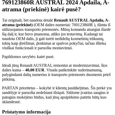
769123860R AUSTRAL 2024 Apdaila, A-
atrama (priekinė) kairė pusė?
Tai originali, bet naudota detalė
Renault AUSTRAL Apdaila, A-
atrama (priekinė)
(OEM dalies numeriai: 769123860R ), išimta iš
utilizuojamos transporto priemonės. Mūsų komanda atsargiai išardė
šią dalį ir, kur buvo įmanoma, atliko jos testavimą. Kadangi tai
naudota OEM dalis, ji gali turėti nedidelių kosmetinių trūkumų,
tokių kaip įbrėžimai, įlenkimai ar spalvos pokyčiai, tačiau išlieka
visiškai funkcionali ir paruošta montavimui.
Papildomos savybės: kairė pusė.
Ideali jūsų Renault AUSTRAL remontui ar modernizavimui, šios
dalies kaina –
40,00 EUR
. Visada patikrinkite suderinamumą,
palygindami dalių numerius ir transporto priemonės duomenis prieš
pirkimą.
PARTAN prioritetas – kokybė ir klientų pasitikėjimas. Šis prekė yra
sandėlyje ir paruošta nedelsiant išsiųsti. Siūlome įvairius saugius ir
patogius mokėjimo būdus, kad jūsų apsipirkimo patirtis būtų kuo
sklandesnė.
Pristatymo informacija