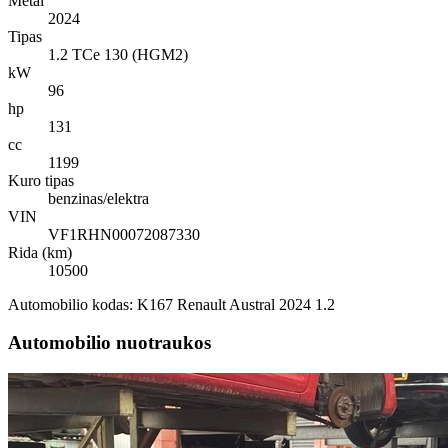
Metai
2024
Tipas
1.2 TCe 130 (HGM2)
kW
96
hp
131
cc
1199
Kuro tipas
benzinas/elektra
VIN
VF1RHN00072087330
Rida (km)
10500
Automobilio kodas: K167 Renault Austral 2024 1.2
Automobilio nuotraukos