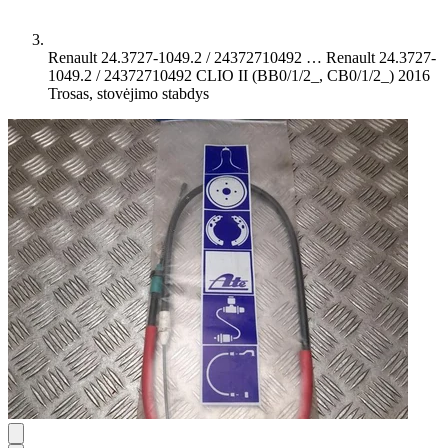
Renault 24.3727-1049.2 / 24372710492 …
Renault 24.3727-
1049.2 / 24372710492 CLIO II (BB0/1/2_, CB0/1/2_) 2016
Trosas, stovėjimo stabdys