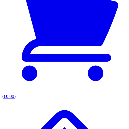
(€0.00)