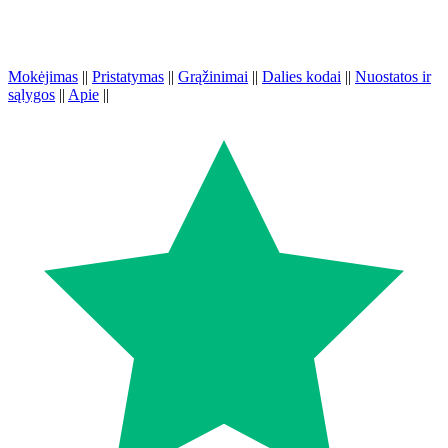
Mokėjimas
||
Pristatymas
||
Grąžinimai
||
Dalies kodai
||
Nuostatos ir
sąlygos
||
Apie
||