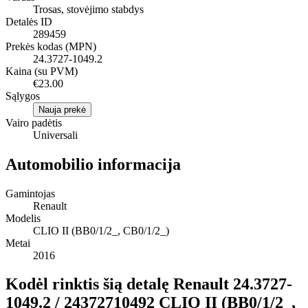
Trosas, stovėjimo stabdys
Detalės ID
289459
Prekės kodas (MPN)
24.3727-1049.2
Kaina (su PVM)
€23.00
Sąlygos
Nauja prekė
Vairo padėtis
Universali
Automobilio informacija
Gamintojas
Renault
Modelis
CLIO II (BB0/1/2_, CB0/1/2_)
Metai
2016
Kodėl rinktis šią detalę Renault 24.3727-
1049.2 / 24372710492 CLIO II (BB0/1/2_,