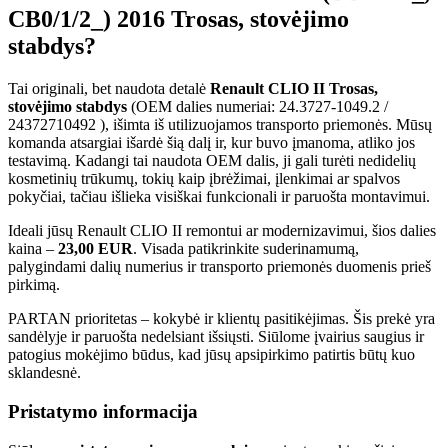
CB0/1/2_) 2016 Trosas, stovėjimo
stabdys?
Tai originali, bet naudota detalė
Renault CLIO II Trosas,
stovėjimo stabdys
(OEM dalies numeriai: 24.3727-1049.2 /
24372710492 ), išimta iš utilizuojamos transporto priemonės. Mūsų
komanda atsargiai išardė šią dalį ir, kur buvo įmanoma, atliko jos
testavimą. Kadangi tai naudota OEM dalis, ji gali turėti nedidelių
kosmetinių trūkumų, tokių kaip įbrėžimai, įlenkimai ar spalvos
pokyčiai, tačiau išlieka visiškai funkcionali ir paruošta montavimui.
Ideali jūsų Renault CLIO II remontui ar modernizavimui, šios dalies
kaina –
23,00 EUR
. Visada patikrinkite suderinamumą,
palygindami dalių numerius ir transporto priemonės duomenis prieš
pirkimą.
PARTAN prioritetas – kokybė ir klientų pasitikėjimas. Šis prekė yra
sandėlyje ir paruošta nedelsiant išsiųsti. Siūlome įvairius saugius ir
patogius mokėjimo būdus, kad jūsų apsipirkimo patirtis būtų kuo
sklandesnė.
Pristatymo informacija