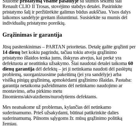
Siūlome
pristatymą visame pasaulyje
su siuntos sekimu šiai
Renault CLIO II Trosas, stovėjimo stabdys detalei. Pasirinkite
pristatymo šalį ir peržiūrėkite galimus būdus aukščiau. Visos dalys
laikomos sandėlyje greitam išsiuntimui. Susisiekite su mumis dėl
individualių pristatymo poreikių.
Grąžinimas ir garantija
Jūsų pasitenkinimas – PARTAN prioritetas. Detalę galite grąžinti per
14 dienų
bet kokiu pagrindu, tačiau tokiu atveju grąžinimo
pristatymo išlaidos tenka jums, išskyrus atvejus, kai prekė yra
defektuota ar neatitinka užsakymo. Šiai naudotai detalei taikoma
60
dienų garantija
dėl defektų – jei ji netinkama naudoti dėl paslėptų
problemų, suorganizuosime pakeitimą (jei yra sandėlyje) arba
visišką pinigų grąžinimą, apmokėdami grąžinimo išlaidas. Pastaba:
garantija netaikoma pažeidimams dėl netinkamo naudojimo ar
montavimo, arba pirkimo metu
žinomiems/akivaizdiems/nurodytiems defektams.
Mes neatsakome už problemas, kylančias dėl netinkamo
suderinamumo. Prieš užsakydami, būtinai patikrinkite dalies
suderinamumą. Pilnoms sąlygoms žr. mūsų grąžinimo politiką
žemiau.