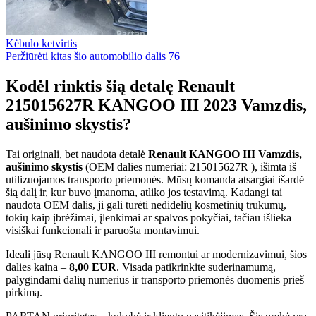
Kėbulo ketvirtis
Peržiūrėti kitas šio automobilio dalis
76
Kodėl rinktis šią detalę Renault
215015627R KANGOO III 2023 Vamzdis,
aušinimo skystis?
Tai originali, bet naudota detalė
Renault KANGOO III Vamzdis,
aušinimo skystis
(OEM dalies numeriai: 215015627R ), išimta iš
utilizuojamos transporto priemonės. Mūsų komanda atsargiai išardė
šią dalį ir, kur buvo įmanoma, atliko jos testavimą. Kadangi tai
naudota OEM dalis, ji gali turėti nedidelių kosmetinių trūkumų,
tokių kaip įbrėžimai, įlenkimai ar spalvos pokyčiai, tačiau išlieka
visiškai funkcionali ir paruošta montavimui.
Ideali jūsų Renault KANGOO III remontui ar modernizavimui, šios
dalies kaina –
8,00 EUR
. Visada patikrinkite suderinamumą,
palygindami dalių numerius ir transporto priemonės duomenis prieš
pirkimą.