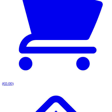
(€0.00)