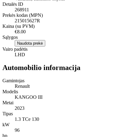
Detalės ID
268911
Prekės kodas (MPN)
215015627R
Kaina (su PVM)
€8.00
Sąlygos
Naudota prekė
Vairo padėtis
LHD
Automobilio informacija
Gamintojas
Renault
Modelis
KANGOO III
Metai
2023
Tipas
1.3 TCe 130
kW
96
hp