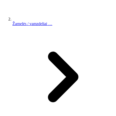
Žarnelės / vamzdeliai …