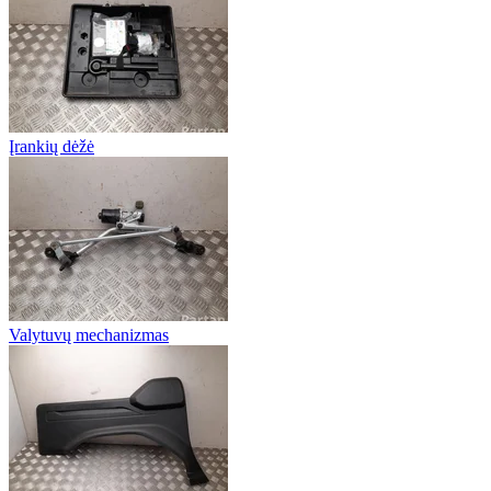
Įrankių dėžė
Valytuvų mechanizmas