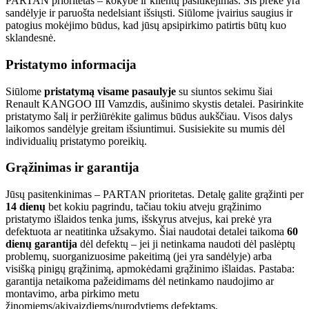
PARTAN prioritetas – kokybė ir klientų pasitikėjimas. Šis prekė yra
sandėlyje ir paruošta nedelsiant išsiųsti. Siūlome įvairius saugius ir
patogius mokėjimo būdus, kad jūsų apsipirkimo patirtis būtų kuo
sklandesnė.
Pristatymo informacija
Siūlome
pristatymą visame pasaulyje
su siuntos sekimu šiai
Renault KANGOO III Vamzdis, aušinimo skystis detalei. Pasirinkite
pristatymo šalį ir peržiūrėkite galimus būdus aukščiau. Visos dalys
laikomos sandėlyje greitam išsiuntimui. Susisiekite su mumis dėl
individualių pristatymo poreikių.
Grąžinimas ir garantija
Jūsų pasitenkinimas – PARTAN prioritetas. Detalę galite grąžinti per
14 dienų
bet kokiu pagrindu, tačiau tokiu atveju grąžinimo
pristatymo išlaidos tenka jums, išskyrus atvejus, kai prekė yra
defektuota ar neatitinka užsakymo. Šiai naudotai detalei taikoma
60
dienų garantija
dėl defektų – jei ji netinkama naudoti dėl paslėptų
problemų, suorganizuosime pakeitimą (jei yra sandėlyje) arba
visišką pinigų grąžinimą, apmokėdami grąžinimo išlaidas. Pastaba:
garantija netaikoma pažeidimams dėl netinkamo naudojimo ar
montavimo, arba pirkimo metu
žinomiems/akivaizdiems/nurodytiems defektams.