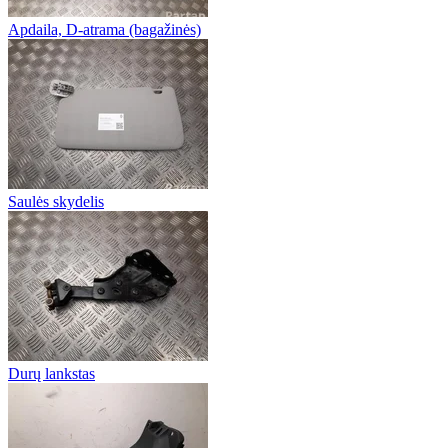
Apdaila, D-atrama (bagažinės)
Saulės skydelis
Durų lankstas