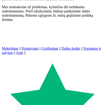
Mes neatsakome už problemas, kylančias dėl netinkamo
suderinamumo. Prieš užsakydami, būtinai patikrinkite dalies
suderinamumą. Pilnoms sąlygoms žr. mūsų grąžinimo politiką
žemiau.
Mokėjimas
||
Pristatymas
||
Grąžinimai
||
Dalies kodai
||
Nuostatos ir
sąlygos
||
Apie
||