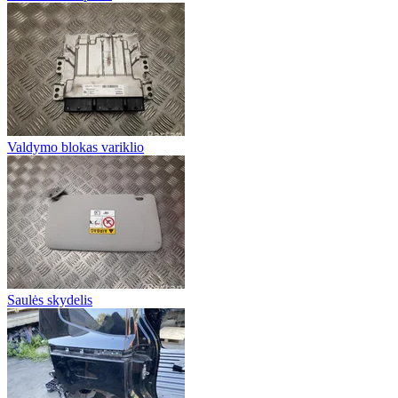
Valdymo blokas variklio
Saulės skydelis