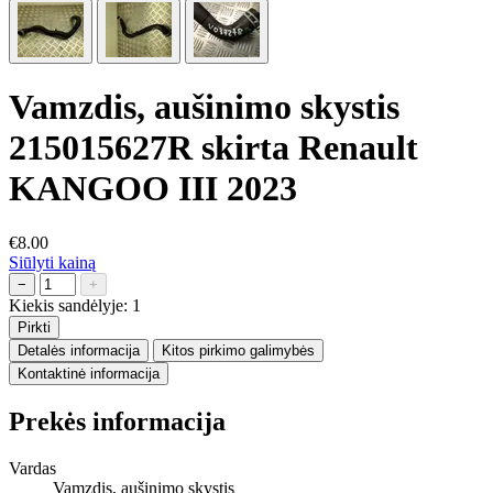
Vamzdis, aušinimo skystis
215015627R skirta Renault
KANGOO III 2023
€8.00
Siūlyti kainą
−
+
Kiekis sandėlyje:
1
Pirkti
Detalės informacija
Kitos pirkimo galimybės
Kontaktinė informacija
Prekės informacija
Vardas
Vamzdis, aušinimo skystis