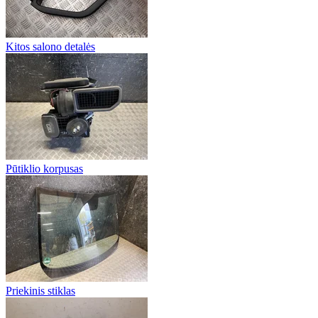
Kitos salono detalės
Pūtiklio korpusas
Priekinis stiklas