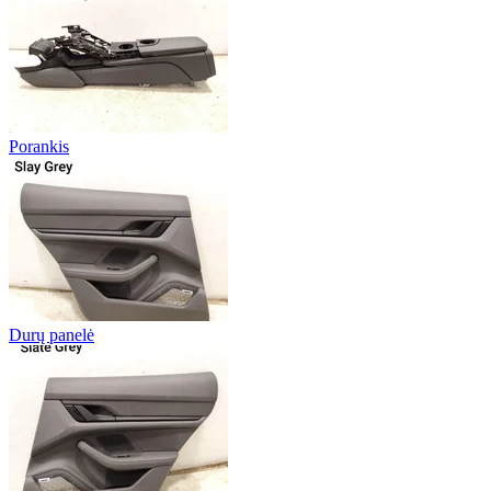
Porankis
Durų panelė