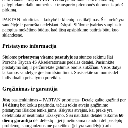
palygindami dalių numerius ir transporto priemonės duomenis prieš
pirkimą.
PARTAN prioritetas – kokybė ir klientų pasitikėjimas. Šis prekė yra
sandėlyje ir paruošta nedelsiant išsiųsti. Siūlome įvairius saugius ir
patogius mokėjimo būdus, kad jūsų apsipirkimo patirtis būtų kuo
sklandesnė.
Pristatymo informacija
Siūlome
pristatymą visame pasaulyje
su siuntos sekimu šiai
Porsche Taycan 4S Akseleratoriaus pedalas detalei. Pasirinkite
pristatymo šalį ir peržiūrėkite galimus būdus aukščiau. Visos dalys
laikomos sandėlyje greitam išsiuntimui. Susisiekite su mumis dėl
individualių pristatymo poreikių.
Grąžinimas ir garantija
Jūsų pasitenkinimas – PARTAN prioritetas. Detalę galite grąžinti per
14 dienų
bet kokiu pagrindu, tačiau tokiu atveju grąžinimo
pristatymo išlaidos tenka jums, išskyrus atvejus, kai prekė yra
defektuota ar neatitinka užsakymo. Šiai naudotai detalei taikoma
60
dienų garantija
dėl defektų – jei ji netinkama naudoti dėl paslėptų
problemų, suorganizuosime pakeitimą (jei yra sandėlyje) arba