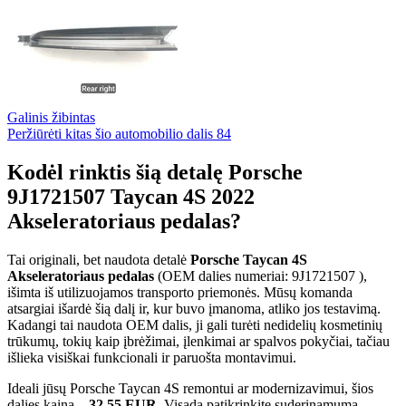
Galinis žibintas
Peržiūrėti kitas šio automobilio dalis
84
Kodėl rinktis šią detalę Porsche
9J1721507 Taycan 4S 2022
Akseleratoriaus pedalas?
Tai originali, bet naudota detalė
Porsche Taycan 4S
Akseleratoriaus pedalas
(OEM dalies numeriai: 9J1721507 ),
išimta iš utilizuojamos transporto priemonės. Mūsų komanda
atsargiai išardė šią dalį ir, kur buvo įmanoma, atliko jos testavimą.
Kadangi tai naudota OEM dalis, ji gali turėti nedidelių kosmetinių
trūkumų, tokių kaip įbrėžimai, įlenkimai ar spalvos pokyčiai, tačiau
išlieka visiškai funkcionali ir paruošta montavimui.
Ideali jūsų Porsche Taycan 4S remontui ar modernizavimui, šios
dalies kaina –
32,55 EUR
. Visada patikrinkite suderinamumą,