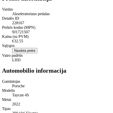
Vardas
Akseleratoriaus pedalas
Detalės ID
228167
Prekės kodas (MPN)
9J1721507
Kaina (su PVM)
€32.55
Sąlygos
Naudota prekė
Vairo padėtis
LHD
Automobilio informacija
Gamintojas
Porsche
Modelis
Taycan 4S
Metai
2022
Tipas