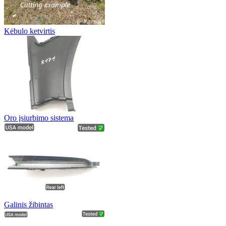
Kėbulo ketvirtis
Oro įsiurbimo sistema
Galinis žibintas