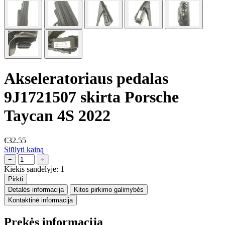
Akseleratoriaus pedalas
9J1721507 skirta Porsche
Taycan 4S 2022
€32.55
Siūlyti kainą
−
+
Kiekis sandėlyje:
1
Pirkti
Detalės informacija
Kitos pirkimo galimybės
Kontaktinė informacija
Prekės informacija