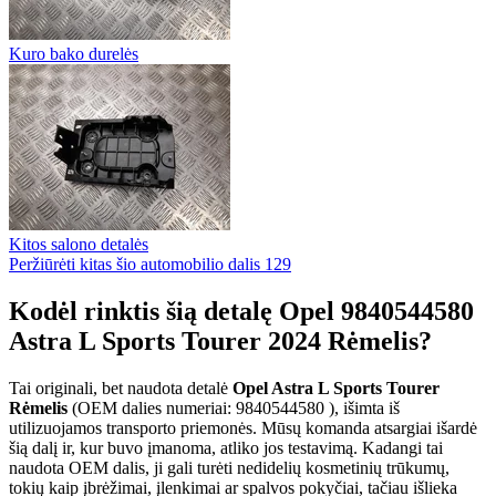
Kuro bako durelės
Kitos salono detalės
Peržiūrėti kitas šio automobilio dalis
129
Kodėl rinktis šią detalę Opel 9840544580
Astra L Sports Tourer 2024 Rėmelis?
Tai originali, bet naudota detalė
Opel Astra L Sports Tourer
Rėmelis
(OEM dalies numeriai: 9840544580 ), išimta iš
utilizuojamos transporto priemonės. Mūsų komanda atsargiai išardė
šią dalį ir, kur buvo įmanoma, atliko jos testavimą. Kadangi tai
naudota OEM dalis, ji gali turėti nedidelių kosmetinių trūkumų,
tokių kaip įbrėžimai, įlenkimai ar spalvos pokyčiai, tačiau išlieka