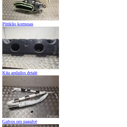
Pūtiklio korpusas
Kita apdailos detalė
Galvos oro pagalvė