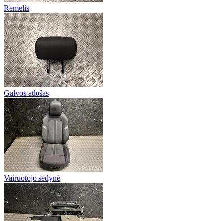
Rėmelis
Galvos atlošas
Vairuotojo sėdynė