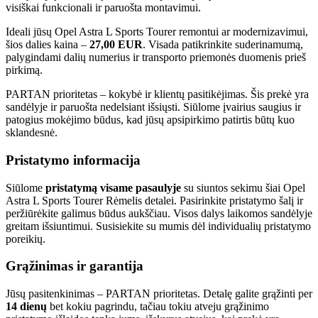
visiškai funkcionali ir paruošta montavimui.
Ideali jūsų Opel Astra L Sports Tourer remontui ar modernizavimui,
šios dalies kaina –
27,00 EUR
. Visada patikrinkite suderinamumą,
palygindami dalių numerius ir transporto priemonės duomenis prieš
pirkimą.
PARTAN prioritetas – kokybė ir klientų pasitikėjimas. Šis prekė yra
sandėlyje ir paruošta nedelsiant išsiųsti. Siūlome įvairius saugius ir
patogius mokėjimo būdus, kad jūsų apsipirkimo patirtis būtų kuo
sklandesnė.
Pristatymo informacija
Siūlome
pristatymą visame pasaulyje
su siuntos sekimu šiai Opel
Astra L Sports Tourer Rėmelis detalei. Pasirinkite pristatymo šalį ir
peržiūrėkite galimus būdus aukščiau. Visos dalys laikomos sandėlyje
greitam išsiuntimui. Susisiekite su mumis dėl individualių pristatymo
poreikių.
Grąžinimas ir garantija
Jūsų pasitenkinimas – PARTAN prioritetas. Detalę galite grąžinti per
14 dienų
bet kokiu pagrindu, tačiau tokiu atveju grąžinimo