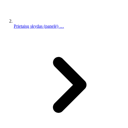
Prietaisų skydas (panelė) …