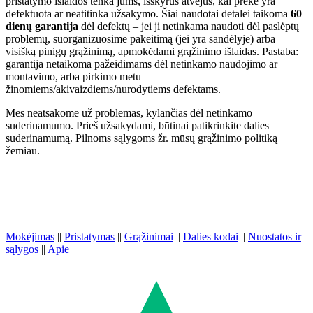
pristatymo išlaidos tenka jums, išskyrus atvejus, kai prekė yra
defektuota ar neatitinka užsakymo. Šiai naudotai detalei taikoma
60
dienų garantija
dėl defektų – jei ji netinkama naudoti dėl paslėptų
problemų, suorganizuosime pakeitimą (jei yra sandėlyje) arba
visišką pinigų grąžinimą, apmokėdami grąžinimo išlaidas. Pastaba:
garantija netaikoma pažeidimams dėl netinkamo naudojimo ar
montavimo, arba pirkimo metu
žinomiems/akivaizdiems/nurodytiems defektams.
Mes neatsakome už problemas, kylančias dėl netinkamo
suderinamumo. Prieš užsakydami, būtinai patikrinkite dalies
suderinamumą. Pilnoms sąlygoms žr. mūsų grąžinimo politiką
žemiau.
Mokėjimas
||
Pristatymas
||
Grąžinimai
||
Dalies kodai
||
Nuostatos ir
sąlygos
||
Apie
||