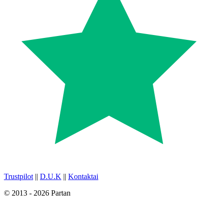
Trustpilot
||
D.U.K
||
Kontaktai
© 2013 - 2026 Partan