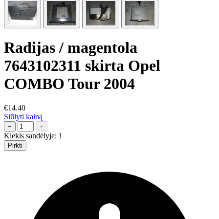
Radijas / magentola
7643102311 skirta Opel
COMBO Tour 2004
€14.40
Siūlyti kainą
−
+
Kiekis sandėlyje:
1
Pirkti