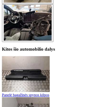
Kitos šio automobilio dalys
Panelė bagažinės spynos kilpos