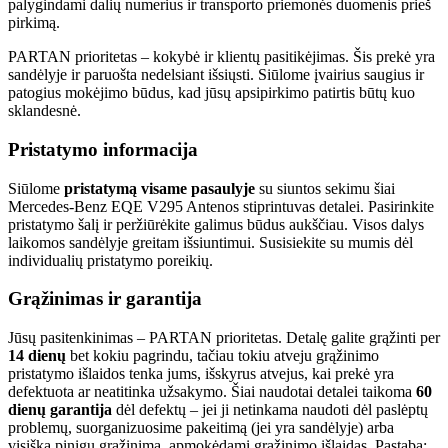
palygindami dalių numerius ir transporto priemonės duomenis prieš
pirkimą.
PARTAN prioritetas – kokybė ir klientų pasitikėjimas. Šis prekė yra
sandėlyje ir paruošta nedelsiant išsiųsti. Siūlome įvairius saugius ir
patogius mokėjimo būdus, kad jūsų apsipirkimo patirtis būtų kuo
sklandesnė.
Pristatymo informacija
Siūlome
pristatymą visame pasaulyje
su siuntos sekimu šiai
Mercedes-Benz EQE V295 Antenos stiprintuvas detalei. Pasirinkite
pristatymo šalį ir peržiūrėkite galimus būdus aukščiau. Visos dalys
laikomos sandėlyje greitam išsiuntimui. Susisiekite su mumis dėl
individualių pristatymo poreikių.
Grąžinimas ir garantija
Jūsų pasitenkinimas – PARTAN prioritetas. Detalę galite grąžinti per
14 dienų
bet kokiu pagrindu, tačiau tokiu atveju grąžinimo
pristatymo išlaidos tenka jums, išskyrus atvejus, kai prekė yra
defektuota ar neatitinka užsakymo. Šiai naudotai detalei taikoma
60
dienų garantija
dėl defektų – jei ji netinkama naudoti dėl paslėptų
problemų, suorganizuosime pakeitimą (jei yra sandėlyje) arba
visišką pinigų grąžinimą, apmokėdami grąžinimo išlaidas. Pastaba: