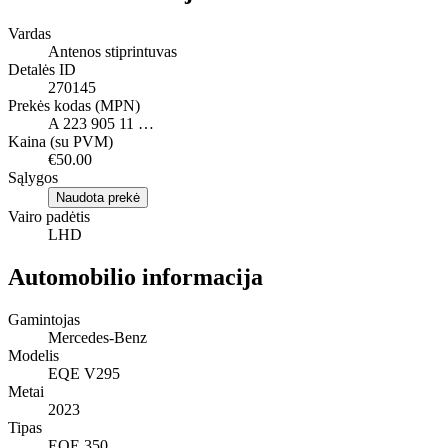
Vardas
Antenos stiprintuvas
Detalės ID
270145
Prekės kodas (MPN)
A 223 905 11 …
Kaina (su PVM)
€50.00
Sąlygos
Naudota prekė
Vairo padėtis
LHD
Automobilio informacija
Gamintojas
Mercedes-Benz
Modelis
EQE V295
Metai
2023
Tipas
EQE 350