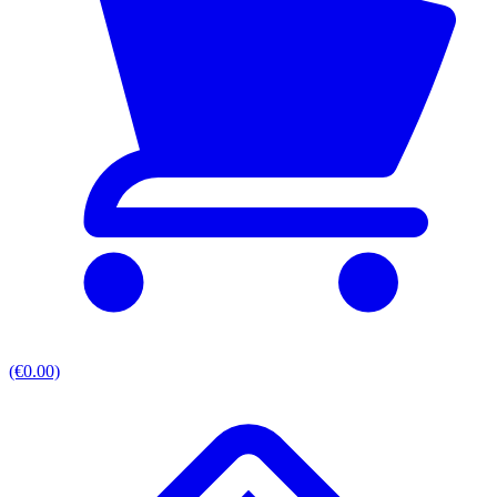
(€0.00)