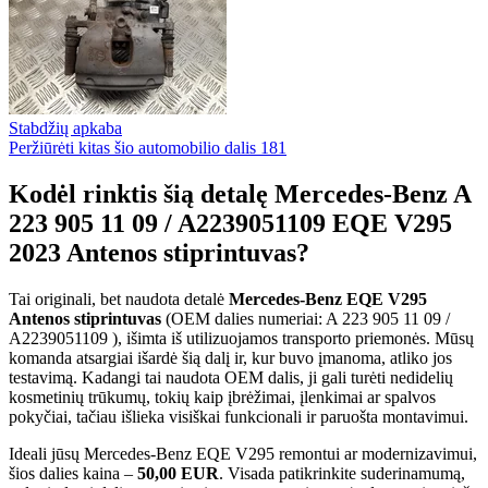
Stabdžių apkaba
Peržiūrėti kitas šio automobilio dalis
181
Kodėl rinktis šią detalę Mercedes-Benz A
223 905 11 09 / A2239051109 EQE V295
2023 Antenos stiprintuvas?
Tai originali, bet naudota detalė
Mercedes-Benz EQE V295
Antenos stiprintuvas
(OEM dalies numeriai: A 223 905 11 09 /
A2239051109 ), išimta iš utilizuojamos transporto priemonės. Mūsų
komanda atsargiai išardė šią dalį ir, kur buvo įmanoma, atliko jos
testavimą. Kadangi tai naudota OEM dalis, ji gali turėti nedidelių
kosmetinių trūkumų, tokių kaip įbrėžimai, įlenkimai ar spalvos
pokyčiai, tačiau išlieka visiškai funkcionali ir paruošta montavimui.
Ideali jūsų Mercedes-Benz EQE V295 remontui ar modernizavimui,
šios dalies kaina –
50,00 EUR
. Visada patikrinkite suderinamumą,