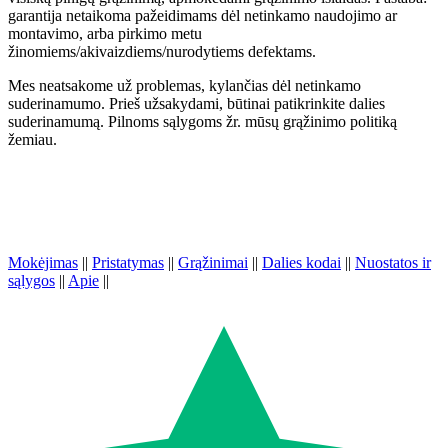
garantija netaikoma pažeidimams dėl netinkamo naudojimo ar
montavimo, arba pirkimo metu
žinomiems/akivaizdiems/nurodytiems defektams.
Mes neatsakome už problemas, kylančias dėl netinkamo
suderinamumo. Prieš užsakydami, būtinai patikrinkite dalies
suderinamumą. Pilnoms sąlygoms žr. mūsų grąžinimo politiką
žemiau.
Mokėjimas
||
Pristatymas
||
Grąžinimai
||
Dalies kodai
||
Nuostatos ir
sąlygos
||
Apie
||