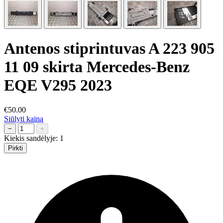
Antenos stiprintuvas A 223 905
11 09 skirta Mercedes-Benz
EQE V295 2023
€50.00
Siūlyti kainą
−
+
Kiekis sandėlyje:
1
Pirkti