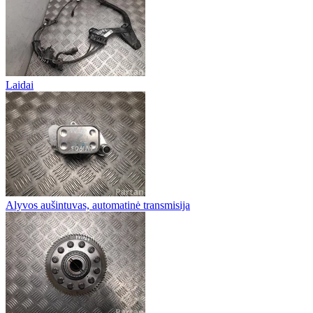
Laidai
Alyvos aušintuvas, automatinė transmisija