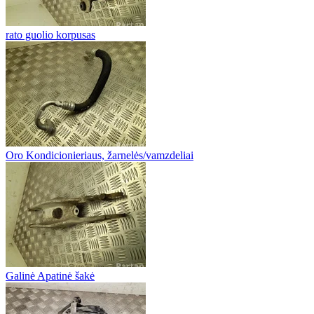
rato guolio korpusas
Oro Kondicionieriaus, žarnelės/vamzdeliai
Galinė Apatinė šakė