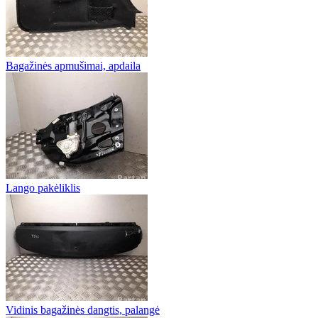
Bagažinės apmušimai, apdaila
Lango pakėliklis
Vidinis bagažinės dangtis, palangė