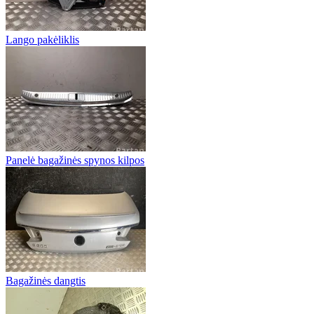
Lango pakėliklis
Panelė bagažinės spynos kilpos
Bagažinės dangtis