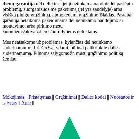
dienų garantija
dėl defektų – jei ji netinkama naudoti dėl paslėptų
problemų, suorganizuosime pakeitimą (jei yra sandėlyje) arba
visišką pinigų grąžinimą, apmokėdami grąžinimo išlaidas. Pastaba:
garantija netaikoma pažeidimams dėl netinkamo naudojimo ar
montavimo, arba pirkimo metu
žinomiems/akivaizdiems/nurodytiems defektams.
Mes neatsakome už problemas, kylančias dėl netinkamo
suderinamumo. Prieš užsakydami, būtinai patikrinkite dalies
suderinamumą. Pilnoms sąlygoms žr. mūsų grąžinimo politiką
žemiau.
Mokėjimas
||
Pristatymas
||
Grąžinimai
||
Dalies kodai
||
Nuostatos ir
sąlygos
||
Apie
||