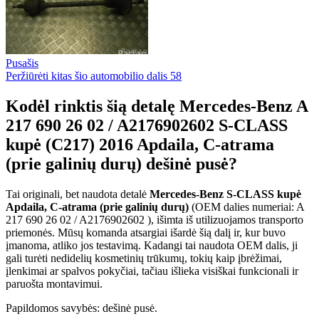
Pusašis
Peržiūrėti kitas šio automobilio dalis
58
Kodėl rinktis šią detalę Mercedes-Benz A
217 690 26 02 / A2176902602 S-CLASS
kupė (C217) 2016 Apdaila, C-atrama
(prie galinių durų) dešinė pusė?
Tai originali, bet naudota detalė
Mercedes-Benz S-CLASS kupė
Apdaila, C-atrama (prie galinių durų)
(OEM dalies numeriai: A
217 690 26 02 / A2176902602 ), išimta iš utilizuojamos transporto
priemonės. Mūsų komanda atsargiai išardė šią dalį ir, kur buvo
įmanoma, atliko jos testavimą. Kadangi tai naudota OEM dalis, ji
gali turėti nedidelių kosmetinių trūkumų, tokių kaip įbrėžimai,
įlenkimai ar spalvos pokyčiai, tačiau išlieka visiškai funkcionali ir
paruošta montavimui.
Papildomos savybės: dešinė pusė.