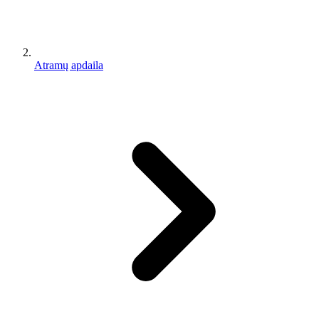
Atramų apdaila