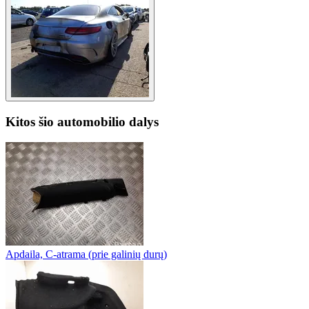
Kitos šio automobilio dalys
Apdaila, C-atrama (prie galinių durų)