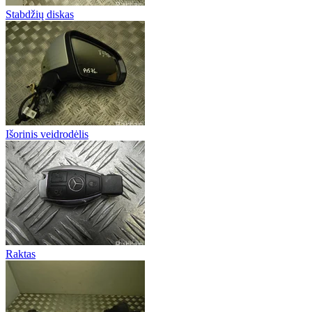
Stabdžių diskas
Išorinis veidrodėlis
Raktas