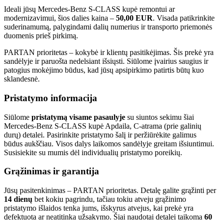
Ideali jūsų Mercedes-Benz S-CLASS kupė remontui ar
modernizavimui, šios dalies kaina –
50,00 EUR
. Visada patikrinkite
suderinamumą, palygindami dalių numerius ir transporto priemonės
duomenis prieš pirkimą.
PARTAN prioritetas – kokybė ir klientų pasitikėjimas. Šis prekė yra
sandėlyje ir paruošta nedelsiant išsiųsti. Siūlome įvairius saugius ir
patogius mokėjimo būdus, kad jūsų apsipirkimo patirtis būtų kuo
sklandesnė.
Pristatymo informacija
Siūlome
pristatymą visame pasaulyje
su siuntos sekimu šiai
Mercedes-Benz S-CLASS kupė Apdaila, C-atrama (prie galinių
durų) detalei. Pasirinkite pristatymo šalį ir peržiūrėkite galimus
būdus aukščiau. Visos dalys laikomos sandėlyje greitam išsiuntimui.
Susisiekite su mumis dėl individualių pristatymo poreikių.
Grąžinimas ir garantija
Jūsų pasitenkinimas – PARTAN prioritetas. Detalę galite grąžinti per
14 dienų
bet kokiu pagrindu, tačiau tokiu atveju grąžinimo
pristatymo išlaidos tenka jums, išskyrus atvejus, kai prekė yra
defektuota ar neatitinka užsakymo. Šiai naudotai detalei taikoma
60