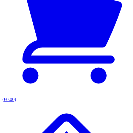
(€0.00)