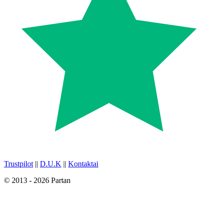
Trustpilot
||
D.U.K
||
Kontaktai
© 2013 - 2026 Partan