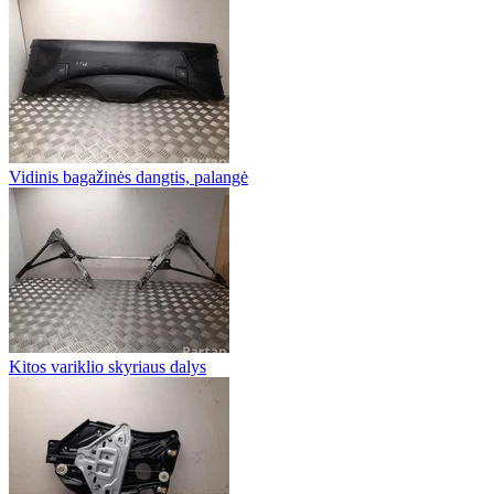
Vidinis bagažinės dangtis, palangė
Kitos variklio skyriaus dalys