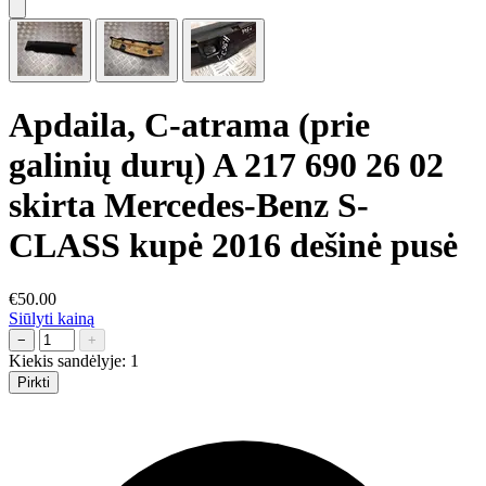
Apdaila, C-atrama (prie
galinių durų) A 217 690 26 02
skirta Mercedes-Benz S-
CLASS kupė 2016 dešinė pusė
€50.00
Siūlyti kainą
−
+
Kiekis sandėlyje:
1
Pirkti