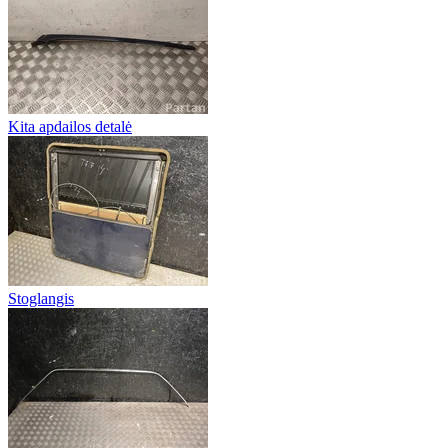
Kita apdailos detalė
Stoglangis