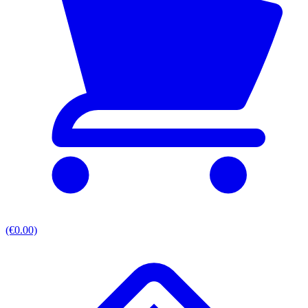
(€0.00)