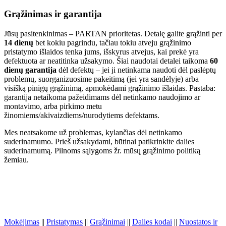
Grąžinimas ir garantija
Jūsų pasitenkinimas – PARTAN prioritetas. Detalę galite grąžinti per
14 dienų
bet kokiu pagrindu, tačiau tokiu atveju grąžinimo
pristatymo išlaidos tenka jums, išskyrus atvejus, kai prekė yra
defektuota ar neatitinka užsakymo. Šiai naudotai detalei taikoma
60
dienų garantija
dėl defektų – jei ji netinkama naudoti dėl paslėptų
problemų, suorganizuosime pakeitimą (jei yra sandėlyje) arba
visišką pinigų grąžinimą, apmokėdami grąžinimo išlaidas. Pastaba:
garantija netaikoma pažeidimams dėl netinkamo naudojimo ar
montavimo, arba pirkimo metu
žinomiems/akivaizdiems/nurodytiems defektams.
Mes neatsakome už problemas, kylančias dėl netinkamo
suderinamumo. Prieš užsakydami, būtinai patikrinkite dalies
suderinamumą. Pilnoms sąlygoms žr. mūsų grąžinimo politiką
žemiau.
Mokėjimas
||
Pristatymas
||
Grąžinimai
||
Dalies kodai
||
Nuostatos ir