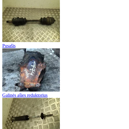
Pusašis
Galinės ašies reduktorius