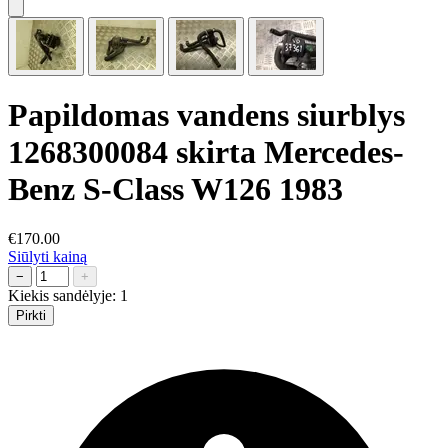
Papildomas vandens siurblys
1268300084 skirta Mercedes-
Benz S-Class W126 1983
€170.00
Siūlyti kainą
−
+
Kiekis sandėlyje:
1
Pirkti