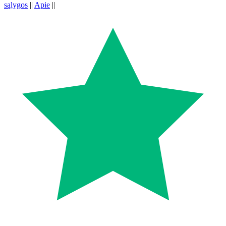
sąlygos
||
Apie
||