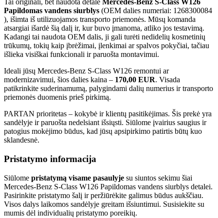
Tai originali, bet naudota detalė
Mercedes-Benz S-Class W126
Papildomas vandens siurblys
(OEM dalies numeriai: 1268300084
), išimta iš utilizuojamos transporto priemonės. Mūsų komanda
atsargiai išardė šią dalį ir, kur buvo įmanoma, atliko jos testavimą.
Kadangi tai naudota OEM dalis, ji gali turėti nedidelių kosmetinių
trūkumų, tokių kaip įbrėžimai, įlenkimai ar spalvos pokyčiai, tačiau
išlieka visiškai funkcionali ir paruošta montavimui.
Ideali jūsų Mercedes-Benz S-Class W126 remontui ar
modernizavimui, šios dalies kaina –
170,00 EUR
. Visada
patikrinkite suderinamumą, palygindami dalių numerius ir transporto
priemonės duomenis prieš pirkimą.
PARTAN prioritetas – kokybė ir klientų pasitikėjimas. Šis prekė yra
sandėlyje ir paruošta nedelsiant išsiųsti. Siūlome įvairius saugius ir
patogius mokėjimo būdus, kad jūsų apsipirkimo patirtis būtų kuo
sklandesnė.
Pristatymo informacija
Siūlome
pristatymą visame pasaulyje
su siuntos sekimu šiai
Mercedes-Benz S-Class W126 Papildomas vandens siurblys detalei.
Pasirinkite pristatymo šalį ir peržiūrėkite galimus būdus aukščiau.
Visos dalys laikomos sandėlyje greitam išsiuntimui. Susisiekite su
mumis dėl individualių pristatymo poreikių.