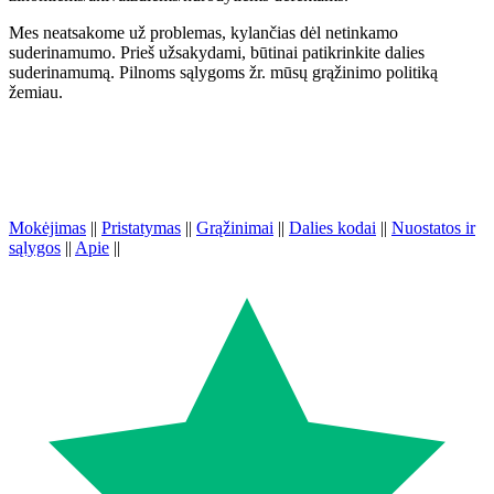
Mes neatsakome už problemas, kylančias dėl netinkamo
suderinamumo. Prieš užsakydami, būtinai patikrinkite dalies
suderinamumą. Pilnoms sąlygoms žr. mūsų grąžinimo politiką
žemiau.
Mokėjimas
||
Pristatymas
||
Grąžinimai
||
Dalies kodai
||
Nuostatos ir
sąlygos
||
Apie
||