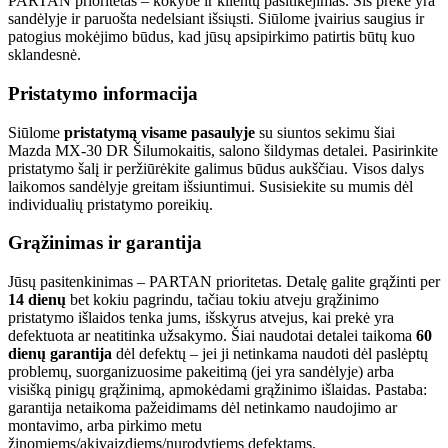
PARTAN prioritetas – kokybė ir klientų pasitikėjimas. Šis prekė yra
sandėlyje ir paruošta nedelsiant išsiųsti. Siūlome įvairius saugius ir
patogius mokėjimo būdus, kad jūsų apsipirkimo patirtis būtų kuo
sklandesnė.
Pristatymo informacija
Siūlome
pristatymą visame pasaulyje
su siuntos sekimu šiai
Mazda MX-30 DR Šilumokaitis, salono šildymas detalei. Pasirinkite
pristatymo šalį ir peržiūrėkite galimus būdus aukščiau. Visos dalys
laikomos sandėlyje greitam išsiuntimui. Susisiekite su mumis dėl
individualių pristatymo poreikių.
Grąžinimas ir garantija
Jūsų pasitenkinimas – PARTAN prioritetas. Detalę galite grąžinti per
14 dienų
bet kokiu pagrindu, tačiau tokiu atveju grąžinimo
pristatymo išlaidos tenka jums, išskyrus atvejus, kai prekė yra
defektuota ar neatitinka užsakymo. Šiai naudotai detalei taikoma
60
dienų garantija
dėl defektų – jei ji netinkama naudoti dėl paslėptų
problemų, suorganizuosime pakeitimą (jei yra sandėlyje) arba
visišką pinigų grąžinimą, apmokėdami grąžinimo išlaidas. Pastaba:
garantija netaikoma pažeidimams dėl netinkamo naudojimo ar
montavimo, arba pirkimo metu
žinomiems/akivaizdiems/nurodytiems defektams.