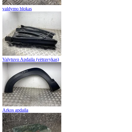
valdymo blokas
Valytuvo Apdaila (vėtravykas)
Arkos apdaila