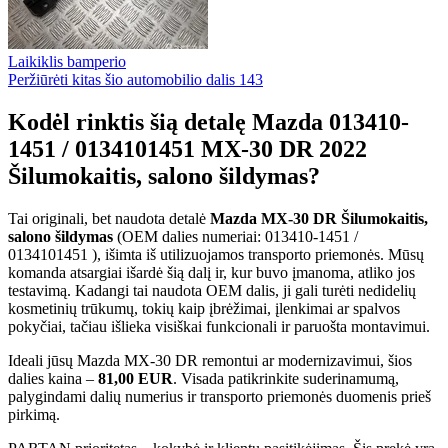
Laikiklis bamperio
Peržiūrėti kitas šio automobilio dalis
143
Kodėl rinktis šią detalę Mazda 013410-
1451 / 0134101451 MX-30 DR 2022
Šilumokaitis, salono šildymas?
Tai originali, bet naudota detalė
Mazda MX-30 DR Šilumokaitis,
salono šildymas
(OEM dalies numeriai: 013410-1451 /
0134101451 ), išimta iš utilizuojamos transporto priemonės. Mūsų
komanda atsargiai išardė šią dalį ir, kur buvo įmanoma, atliko jos
testavimą. Kadangi tai naudota OEM dalis, ji gali turėti nedidelių
kosmetinių trūkumų, tokių kaip įbrėžimai, įlenkimai ar spalvos
pokyčiai, tačiau išlieka visiškai funkcionali ir paruošta montavimui.
Ideali jūsų Mazda MX-30 DR remontui ar modernizavimui, šios
dalies kaina –
81,00 EUR
. Visada patikrinkite suderinamumą,
palygindami dalių numerius ir transporto priemonės duomenis prieš
pirkimą.