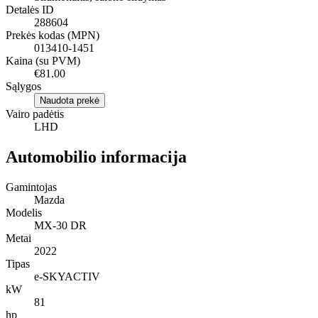
Detalės ID
288604
Prekės kodas (MPN)
013410-1451
Kaina (su PVM)
€81.00
Sąlygos
Naudota prekė
Vairo padėtis
LHD
Automobilio informacija
Gamintojas
Mazda
Modelis
MX-30 DR
Metai
2022
Tipas
e-SKYACTIV
kW
81
hp