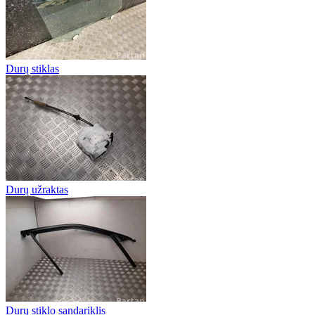
Durų stiklas
Durų užraktas
Durų stiklo sandariklis