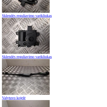
Sklendės reguliavimo varikliukas
Sklendės reguliavimo varikliukas
Valytuvo kojelė