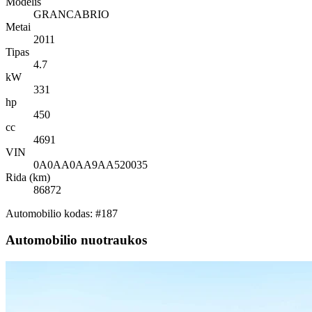
Modelis
GRANCABRIO
Metai
2011
Tipas
4.7
kW
331
hp
450
cc
4691
VIN
0A0AA0AA9AA520035
Rida (km)
86872
Automobilio kodas: #187
Automobilio nuotraukos