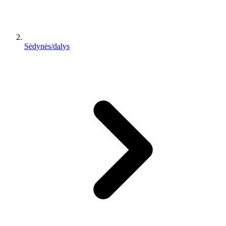
Sėdynės/dalys