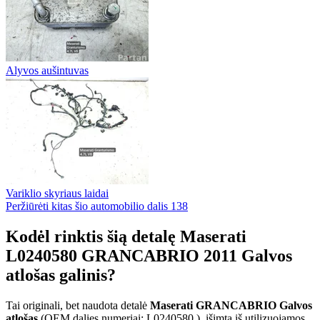
Alyvos aušintuvas
Variklio skyriaus laidai
Peržiūrėti kitas šio automobilio dalis
138
Kodėl rinktis šią detalę Maserati
L0240580 GRANCABRIO 2011 Galvos
atlošas galinis?
Tai originali, bet naudota detalė
Maserati GRANCABRIO Galvos
atlošas
(OEM dalies numeriai: L0240580 ), išimta iš utilizuojamos