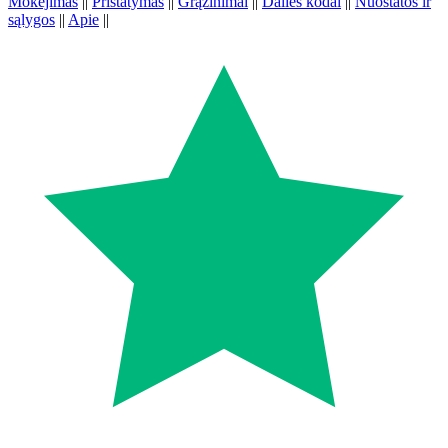
Mokėjimas
||
Pristatymas
||
Grąžinimai
||
Dalies kodai
||
Nuostatos ir
sąlygos
||
Apie
||