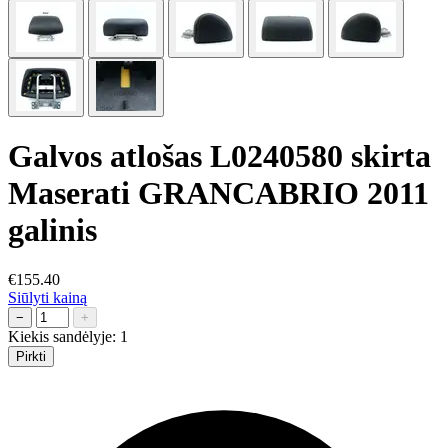
Galvos atlošas L0240580 skirta
Maserati GRANCABRIO 2011
galinis
€155.40
Siūlyti kainą
−
+
Kiekis sandėlyje:
1
Pirkti