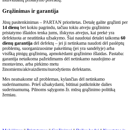
Grąžinimas ir garantija
Jūsų pasitenkinimas – PARTAN prioritetas. Detalę galite grąžinti per
14 dienų
bet kokiu pagrindu, tačiau tokiu atveju grąžinimo
pristatymo išlaidos tenka jums, išskyrus atvejus, kai prekė yra
defektuota ar neatitinka užsakymo. Šiai naudotai detalei taikoma
60
dienų garantija
dėl defektų – jei ji netinkama naudoti dėl paslėptų
problemų, suorganizuosime pakeitimą (jei yra sandėlyje) arba
visišką pinigų grąžinimą, apmokėdami grąžinimo išlaidas. Pastaba:
garantija netaikoma pažeidimams dėl netinkamo naudojimo ar
montavimo, arba pirkimo metu
žinomiems/akivaizdiems/nurodytiems defektams.
Mes neatsakome už problemas, kylančias dėl netinkamo
suderinamumo. Prieš užsakydami, būtinai patikrinkite dalies
suderinamumą. Pilnoms sąlygoms žr. mūsų grąžinimo politiką
žemiau.