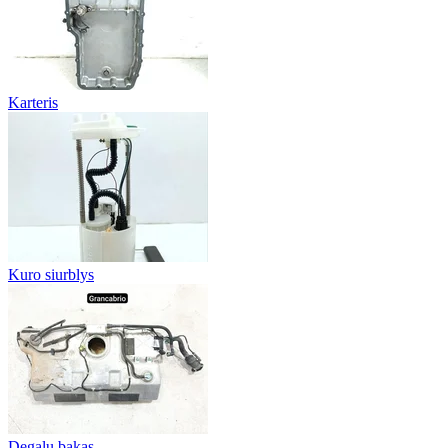
Karteris
Kuro siurblys
Degalų bakas