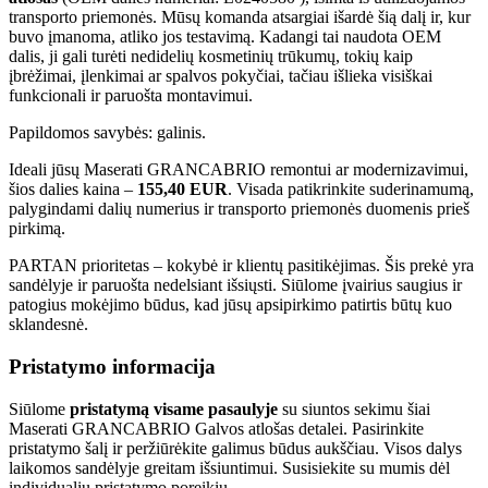
transporto priemonės. Mūsų komanda atsargiai išardė šią dalį ir, kur
buvo įmanoma, atliko jos testavimą. Kadangi tai naudota OEM
dalis, ji gali turėti nedidelių kosmetinių trūkumų, tokių kaip
įbrėžimai, įlenkimai ar spalvos pokyčiai, tačiau išlieka visiškai
funkcionali ir paruošta montavimui.
Papildomos savybės: galinis.
Ideali jūsų Maserati GRANCABRIO remontui ar modernizavimui,
šios dalies kaina –
155,40 EUR
. Visada patikrinkite suderinamumą,
palygindami dalių numerius ir transporto priemonės duomenis prieš
pirkimą.
PARTAN prioritetas – kokybė ir klientų pasitikėjimas. Šis prekė yra
sandėlyje ir paruošta nedelsiant išsiųsti. Siūlome įvairius saugius ir
patogius mokėjimo būdus, kad jūsų apsipirkimo patirtis būtų kuo
sklandesnė.
Pristatymo informacija
Siūlome
pristatymą visame pasaulyje
su siuntos sekimu šiai
Maserati GRANCABRIO Galvos atlošas detalei. Pasirinkite
pristatymo šalį ir peržiūrėkite galimus būdus aukščiau. Visos dalys
laikomos sandėlyje greitam išsiuntimui. Susisiekite su mumis dėl
individualių pristatymo poreikių.