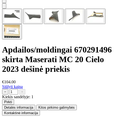
Apdailos/moldingai 670291496
skirta Maserati MC 20 Cielo
2023 dešinė priekis
€104.00
Siūlyti kainą
−
+
Kiekis sandėlyje:
1
Pirkti
Detalės informacija
Kitos pirkimo galimybės
Kontaktinė informacija