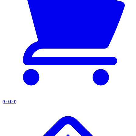
(€0.00)