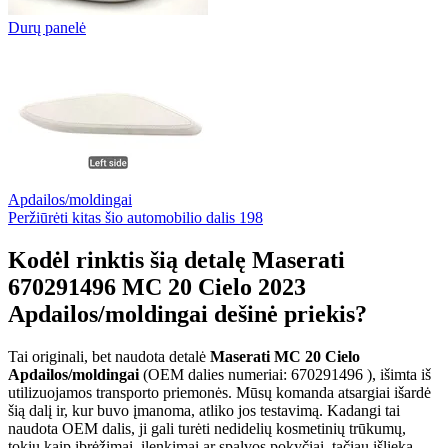
Durų panelė
Apdailos/moldingai
Peržiūrėti kitas šio automobilio dalis
198
Kodėl rinktis šią detalę Maserati
670291496 MC 20 Cielo 2023
Apdailos/moldingai dešinė priekis?
Tai originali, bet naudota detalė
Maserati MC 20 Cielo
Apdailos/moldingai
(OEM dalies numeriai: 670291496 ), išimta iš
utilizuojamos transporto priemonės. Mūsų komanda atsargiai išardė
šią dalį ir, kur buvo įmanoma, atliko jos testavimą. Kadangi tai
naudota OEM dalis, ji gali turėti nedidelių kosmetinių trūkumų,
tokių kaip įbrėžimai, įlenkimai ar spalvos pokyčiai, tačiau išlieka