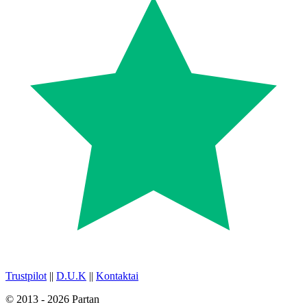
Trustpilot
||
D.U.K
||
Kontaktai
© 2013 - 2026 Partan