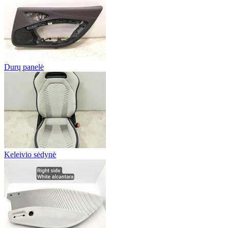
Durų panelė
Keleivio sėdynė