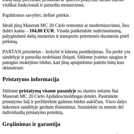
visiškai funkcionali ir paruošta montavimui.
Papildomos savybės: dešinė priekis.
Ideali jūsų Maserati MC 20 Cielo remontui ar modernizavimui, šios
dalies kaina –
104,00 EUR
. Visada patikrinkite suderinamumą,
palygindami dalių numerius ir transporto priemonės duomenis prieš
pirkimą.
PARTAN prioritetas – kokybė ir klientų pasitikėjimas. Šis prekė yra
sandėlyje ir paruošta nedelsiant išsiųsti. Siūlome įvairius saugius ir
patogius mokėjimo būdus, kad jūsų apsipirkimo patirtis būtų kuo
sklandesnė.
Pristatymo informacija
Siūlome
pristatymą visame pasaulyje
su siuntos sekimu šiai
Maserati MC 20 Cielo Apdailos/moldingai detalei. Pasirinkite
pristatymo šalį ir peržiūrėkite galimus būdus aukščiau. Visos dalys
laikomos sandėlyje greitam išsiuntimui. Susisiekite su mumis dėl
individualių pristatymo poreikių.
Grąžinimas ir garantija