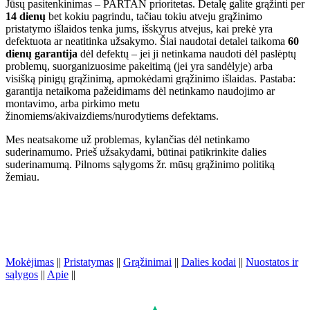
Jūsų pasitenkinimas – PARTAN prioritetas. Detalę galite grąžinti per
14 dienų
bet kokiu pagrindu, tačiau tokiu atveju grąžinimo
pristatymo išlaidos tenka jums, išskyrus atvejus, kai prekė yra
defektuota ar neatitinka užsakymo. Šiai naudotai detalei taikoma
60
dienų garantija
dėl defektų – jei ji netinkama naudoti dėl paslėptų
problemų, suorganizuosime pakeitimą (jei yra sandėlyje) arba
visišką pinigų grąžinimą, apmokėdami grąžinimo išlaidas. Pastaba:
garantija netaikoma pažeidimams dėl netinkamo naudojimo ar
montavimo, arba pirkimo metu
žinomiems/akivaizdiems/nurodytiems defektams.
Mes neatsakome už problemas, kylančias dėl netinkamo
suderinamumo. Prieš užsakydami, būtinai patikrinkite dalies
suderinamumą. Pilnoms sąlygoms žr. mūsų grąžinimo politiką
žemiau.
Mokėjimas
||
Pristatymas
||
Grąžinimai
||
Dalies kodai
||
Nuostatos ir
sąlygos
||
Apie
||