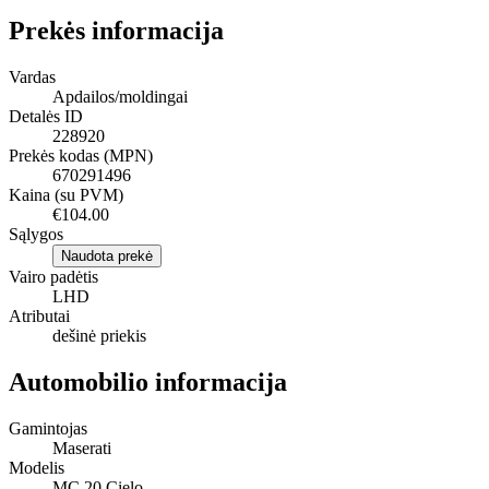
Prekės informacija
Vardas
Apdailos/moldingai
Detalės ID
228920
Prekės kodas (MPN)
670291496
Kaina (su PVM)
€104.00
Sąlygos
Naudota prekė
Vairo padėtis
LHD
Atributai
dešinė priekis
Automobilio informacija
Gamintojas
Maserati
Modelis
MC 20 Cielo