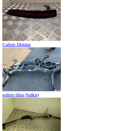
Galinis žibintas
galinis tiltas (balkis)