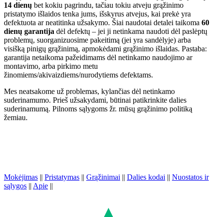
14 dienų
bet kokiu pagrindu, tačiau tokiu atveju grąžinimo
pristatymo išlaidos tenka jums, išskyrus atvejus, kai prekė yra
defektuota ar neatitinka užsakymo. Šiai naudotai detalei taikoma
60
dienų garantija
dėl defektų – jei ji netinkama naudoti dėl paslėptų
problemų, suorganizuosime pakeitimą (jei yra sandėlyje) arba
visišką pinigų grąžinimą, apmokėdami grąžinimo išlaidas. Pastaba:
garantija netaikoma pažeidimams dėl netinkamo naudojimo ar
montavimo, arba pirkimo metu
žinomiems/akivaizdiems/nurodytiems defektams.
Mes neatsakome už problemas, kylančias dėl netinkamo
suderinamumo. Prieš užsakydami, būtinai patikrinkite dalies
suderinamumą. Pilnoms sąlygoms žr. mūsų grąžinimo politiką
žemiau.
Mokėjimas
||
Pristatymas
||
Grąžinimai
||
Dalies kodai
||
Nuostatos ir
sąlygos
||
Apie
||