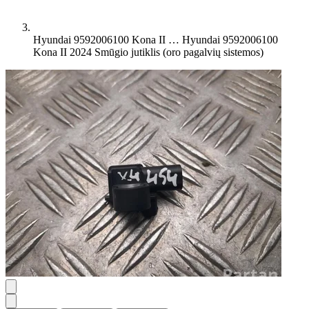
Hyundai 9592006100 Kona II …
Hyundai 9592006100
Kona II 2024 Smūgio jutiklis (oro pagalvių sistemos)