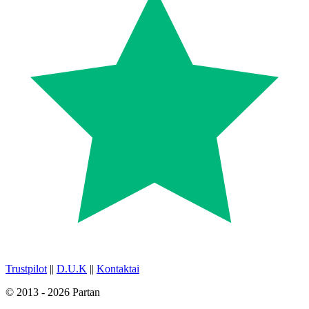
Trustpilot
||
D.U.K
||
Kontaktai
© 2013 - 2026 Partan