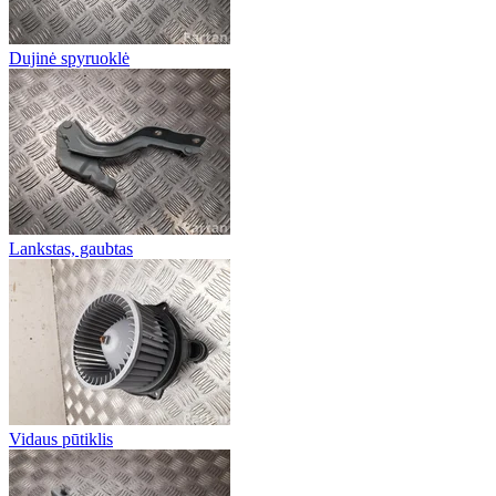
Dujinė spyruoklė
Lankstas, gaubtas
Vidaus pūtiklis