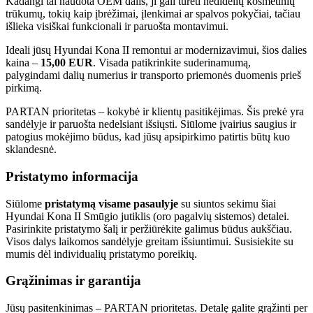
Kadangi tai naudota OEM dalis, ji gali turėti nedidelių kosmetinių
trūkumų, tokių kaip įbrėžimai, įlenkimai ar spalvos pokyčiai, tačiau
išlieka visiškai funkcionali ir paruošta montavimui.
Ideali jūsų Hyundai Kona II remontui ar modernizavimui, šios dalies
kaina –
15,00 EUR
. Visada patikrinkite suderinamumą,
palygindami dalių numerius ir transporto priemonės duomenis prieš
pirkimą.
PARTAN prioritetas – kokybė ir klientų pasitikėjimas. Šis prekė yra
sandėlyje ir paruošta nedelsiant išsiųsti. Siūlome įvairius saugius ir
patogius mokėjimo būdus, kad jūsų apsipirkimo patirtis būtų kuo
sklandesnė.
Pristatymo informacija
Siūlome
pristatymą visame pasaulyje
su siuntos sekimu šiai
Hyundai Kona II Smūgio jutiklis (oro pagalvių sistemos) detalei.
Pasirinkite pristatymo šalį ir peržiūrėkite galimus būdus aukščiau.
Visos dalys laikomos sandėlyje greitam išsiuntimui. Susisiekite su
mumis dėl individualių pristatymo poreikių.
Grąžinimas ir garantija
Jūsų pasitenkinimas – PARTAN prioritetas. Detalę galite grąžinti per