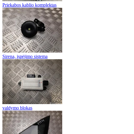
Priekabos kablio komplektas
Sirena, įspėjimo sistema
valdymo blokas