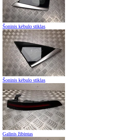
Šoninis kėbulo stiklas
Šoninis kėbulo stiklas
Galinis žibintas