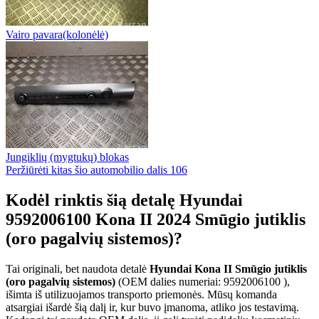
Vairo pavara(kolonėlė)
Jungiklių (mygtukų) blokas
Peržiūrėti kitas šio automobilio dalis
106
Kodėl rinktis šią detalę Hyundai
9592006100 Kona II 2024 Smūgio jutiklis
(oro pagalvių sistemos)?
Tai originali, bet naudota detalė
Hyundai Kona II Smūgio jutiklis
(oro pagalvių sistemos)
(OEM dalies numeriai: 9592006100 ),
išimta iš utilizuojamos transporto priemonės. Mūsų komanda
atsargiai išardė šią dalį ir, kur buvo įmanoma, atliko jos testavimą.