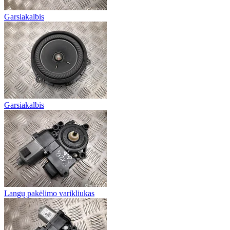
Garsiakalbis
Garsiakalbis
Langų pakėlimo varikliukas