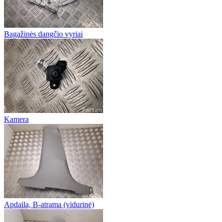
Bagažinės dangčio vyriai
Kamera
Apdaila, B-atrama (vidurinė)