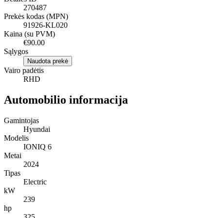
270487
Prekės kodas (MPN)
91926-KL020
Kaina (su PVM)
€90.00
Sąlygos
Naudota prekė
Vairo padėtis
RHD
Automobilio informacija
Gamintojas
Hyundai
Modelis
IONIQ 6
Metai
2024
Tipas
Electric
kW
239
hp
325