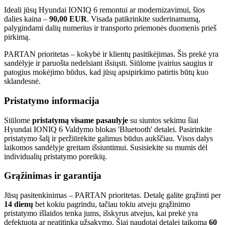
Ideali jūsų Hyundai IONIQ 6 remontui ar modernizavimui, šios
dalies kaina –
90,00 EUR
. Visada patikrinkite suderinamumą,
palygindami dalių numerius ir transporto priemonės duomenis prieš
pirkimą.
PARTAN prioritetas – kokybė ir klientų pasitikėjimas. Šis prekė yra
sandėlyje ir paruošta nedelsiant išsiųsti. Siūlome įvairius saugius ir
patogius mokėjimo būdus, kad jūsų apsipirkimo patirtis būtų kuo
sklandesnė.
Pristatymo informacija
Siūlome
pristatymą visame pasaulyje
su siuntos sekimu šiai
Hyundai IONIQ 6 Valdymo blokas 'Bluetooth' detalei. Pasirinkite
pristatymo šalį ir peržiūrėkite galimus būdus aukščiau. Visos dalys
laikomos sandėlyje greitam išsiuntimui. Susisiekite su mumis dėl
individualių pristatymo poreikių.
Grąžinimas ir garantija
Jūsų pasitenkinimas – PARTAN prioritetas. Detalę galite grąžinti per
14 dienų
bet kokiu pagrindu, tačiau tokiu atveju grąžinimo
pristatymo išlaidos tenka jums, išskyrus atvejus, kai prekė yra
defektuota ar neatitinka užsakymo. Šiai naudotai detalei taikoma
60