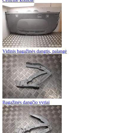
Centrinė konsolė
Vidinis bagažinės dangtis, palangė
Bagažinės dangčio vyriai