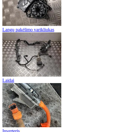
Langų pakėlimo varikliukas
Laidai
Inverteris