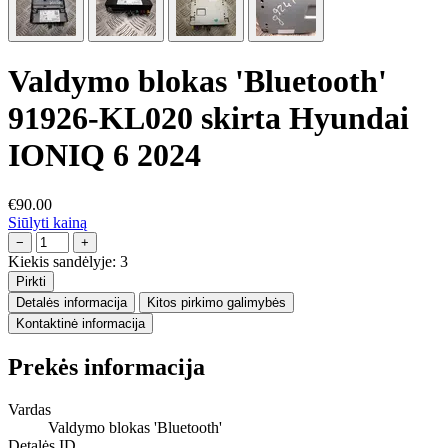
Valdymo blokas 'Bluetooth'
91926-KL020 skirta Hyundai
IONIQ 6 2024
€90.00
Siūlyti kainą
−
+
Kiekis sandėlyje:
3
Pirkti
Detalės informacija
Kitos pirkimo galimybės
Kontaktinė informacija
Prekės informacija
Vardas
Valdymo blokas 'Bluetooth'
Detalės ID