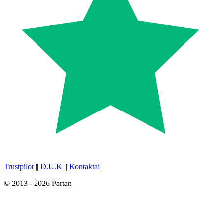
Trustpilot
||
D.U.K
||
Kontaktai
© 2013 - 2026 Partan