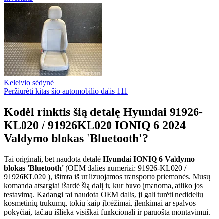
Keleivio sėdynė
Peržiūrėti kitas šio automobilio dalis
111
Kodėl rinktis šią detalę Hyundai 91926-
KL020 / 91926KL020 IONIQ 6 2024
Valdymo blokas 'Bluetooth'?
Tai originali, bet naudota detalė
Hyundai IONIQ 6 Valdymo
blokas 'Bluetooth'
(OEM dalies numeriai: 91926-KL020 /
91926KL020 ), išimta iš utilizuojamos transporto priemonės. Mūsų
komanda atsargiai išardė šią dalį ir, kur buvo įmanoma, atliko jos
testavimą. Kadangi tai naudota OEM dalis, ji gali turėti nedidelių
kosmetinių trūkumų, tokių kaip įbrėžimai, įlenkimai ar spalvos
pokyčiai, tačiau išlieka visiškai funkcionali ir paruošta montavimui.