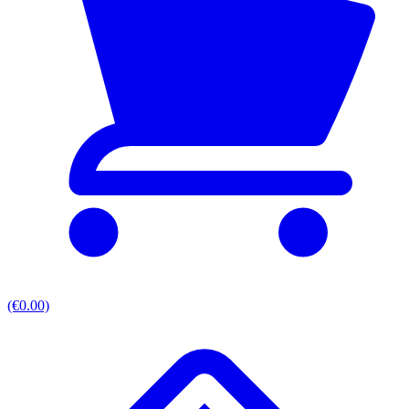
(€0.00)