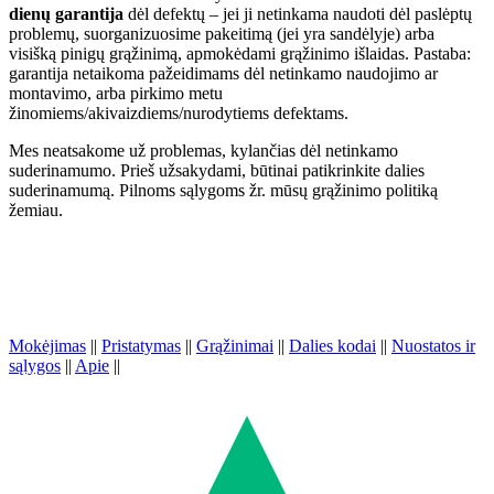
dienų garantija
dėl defektų – jei ji netinkama naudoti dėl paslėptų
problemų, suorganizuosime pakeitimą (jei yra sandėlyje) arba
visišką pinigų grąžinimą, apmokėdami grąžinimo išlaidas. Pastaba:
garantija netaikoma pažeidimams dėl netinkamo naudojimo ar
montavimo, arba pirkimo metu
žinomiems/akivaizdiems/nurodytiems defektams.
Mes neatsakome už problemas, kylančias dėl netinkamo
suderinamumo. Prieš užsakydami, būtinai patikrinkite dalies
suderinamumą. Pilnoms sąlygoms žr. mūsų grąžinimo politiką
žemiau.
Mokėjimas
||
Pristatymas
||
Grąžinimai
||
Dalies kodai
||
Nuostatos ir
sąlygos
||
Apie
||