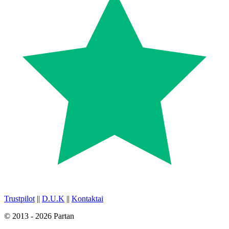
Trustpilot
||
D.U.K
||
Kontaktai
© 2013 - 2026 Partan