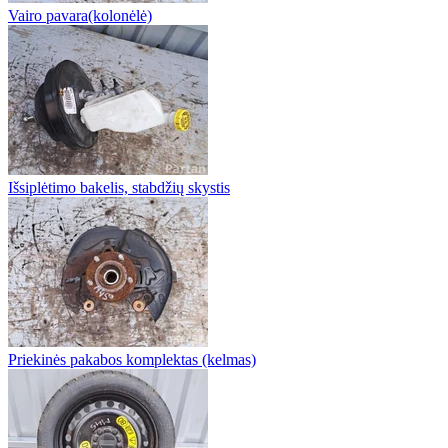
Vairo pavara(kolonėlė)
Išsiplėtimo bakelis, stabdžių skystis
Priekinės pakabos komplektas (kelmas)