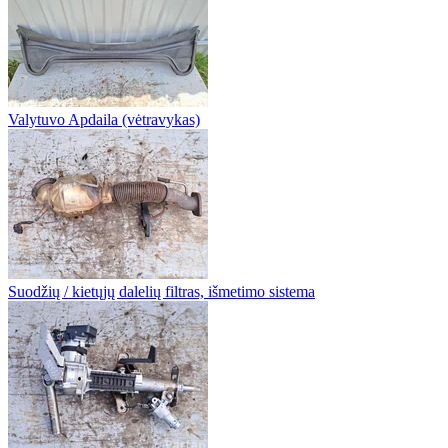
Valytuvo Apdaila (vėtravykas)
Suodžių / kietųjų dalelių filtras, išmetimo sistema