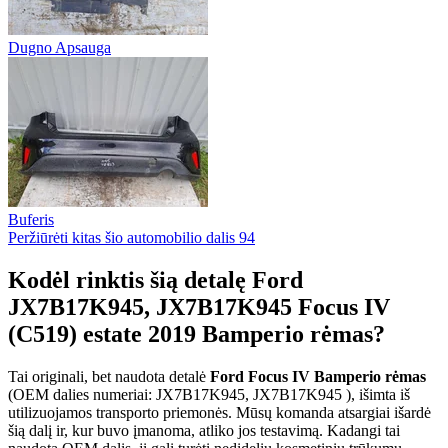
Dugno Apsauga
Buferis
Peržiūrėti kitas šio automobilio dalis
94
Kodėl rinktis šią detalę Ford
JX7B17K945, JX7B17K945 Focus IV
(C519) estate 2019 Bamperio rėmas?
Tai originali, bet naudota detalė
Ford Focus IV Bamperio rėmas
(OEM dalies numeriai: JX7B17K945, JX7B17K945 ), išimta iš
utilizuojamos transporto priemonės. Mūsų komanda atsargiai išardė
šią dalį ir, kur buvo įmanoma, atliko jos testavimą. Kadangi tai