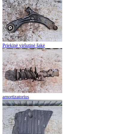
Priekinė viršutinė šakė
amortizatorius