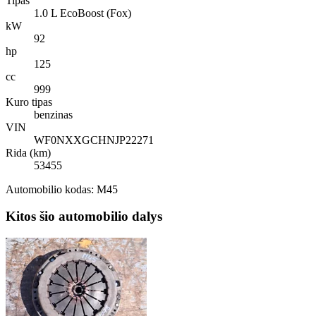
Tipas
1.0 L EcoBoost (Fox)
kW
92
hp
125
cc
999
Kuro tipas
benzinas
VIN
WF0NXXGCHNJP22271
Rida (km)
53455
Automobilio kodas: M45
Kitos šio automobilio dalys