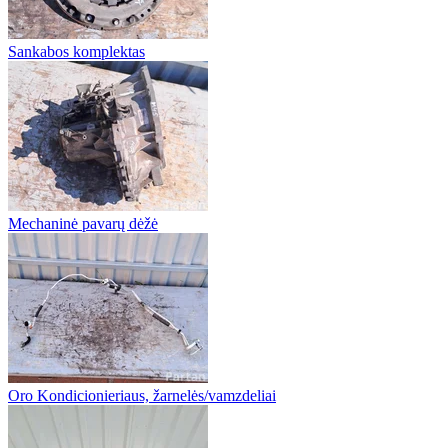
Sankabos komplektas
Mechaninė pavarų dėžė
Oro Kondicionieriaus, žarnelės/vamzdeliai