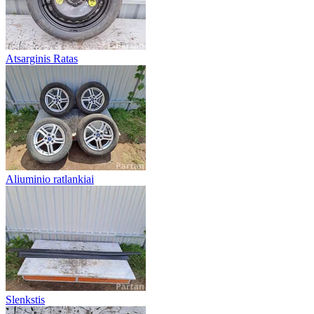
Atsarginis Ratas
Aliuminio ratlankiai
Slenkstis