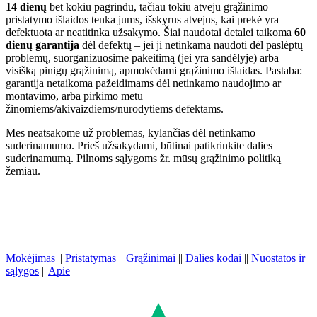
14 dienų
bet kokiu pagrindu, tačiau tokiu atveju grąžinimo
pristatymo išlaidos tenka jums, išskyrus atvejus, kai prekė yra
defektuota ar neatitinka užsakymo. Šiai naudotai detalei taikoma
60
dienų garantija
dėl defektų – jei ji netinkama naudoti dėl paslėptų
problemų, suorganizuosime pakeitimą (jei yra sandėlyje) arba
visišką pinigų grąžinimą, apmokėdami grąžinimo išlaidas. Pastaba:
garantija netaikoma pažeidimams dėl netinkamo naudojimo ar
montavimo, arba pirkimo metu
žinomiems/akivaizdiems/nurodytiems defektams.
Mes neatsakome už problemas, kylančias dėl netinkamo
suderinamumo. Prieš užsakydami, būtinai patikrinkite dalies
suderinamumą. Pilnoms sąlygoms žr. mūsų grąžinimo politiką
žemiau.
Mokėjimas
||
Pristatymas
||
Grąžinimai
||
Dalies kodai
||
Nuostatos ir
sąlygos
||
Apie
||