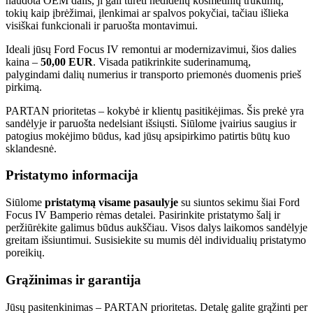
naudota OEM dalis, ji gali turėti nedidelių kosmetinių trūkumų,
tokių kaip įbrėžimai, įlenkimai ar spalvos pokyčiai, tačiau išlieka
visiškai funkcionali ir paruošta montavimui.
Ideali jūsų Ford Focus IV remontui ar modernizavimui, šios dalies
kaina –
50,00 EUR
. Visada patikrinkite suderinamumą,
palygindami dalių numerius ir transporto priemonės duomenis prieš
pirkimą.
PARTAN prioritetas – kokybė ir klientų pasitikėjimas. Šis prekė yra
sandėlyje ir paruošta nedelsiant išsiųsti. Siūlome įvairius saugius ir
patogius mokėjimo būdus, kad jūsų apsipirkimo patirtis būtų kuo
sklandesnė.
Pristatymo informacija
Siūlome
pristatymą visame pasaulyje
su siuntos sekimu šiai Ford
Focus IV Bamperio rėmas detalei. Pasirinkite pristatymo šalį ir
peržiūrėkite galimus būdus aukščiau. Visos dalys laikomos sandėlyje
greitam išsiuntimui. Susisiekite su mumis dėl individualių pristatymo
poreikių.
Grąžinimas ir garantija
Jūsų pasitenkinimas – PARTAN prioritetas. Detalę galite grąžinti per