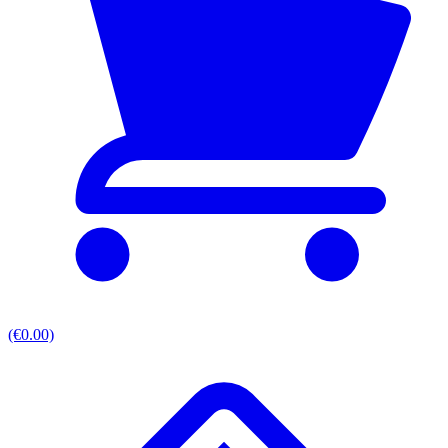
(€0.00)