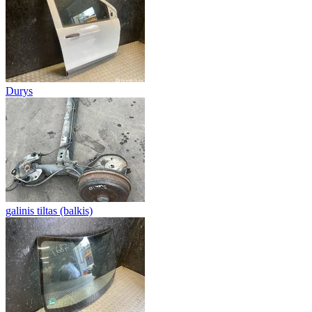
Durys
galinis tiltas (balkis)