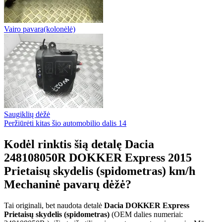
Vairo pavara(kolonėlė)
Saugiklių dėžė
Peržiūrėti kitas šio automobilio dalis
14
Kodėl rinktis šią detalę Dacia
248108050R DOKKER Express 2015
Prietaisų skydelis (spidometras) km/h
Mechaninė pavarų dėžė?
Tai originali, bet naudota detalė
Dacia DOKKER Express
Prietaisų skydelis (spidometras)
(OEM dalies numeriai: