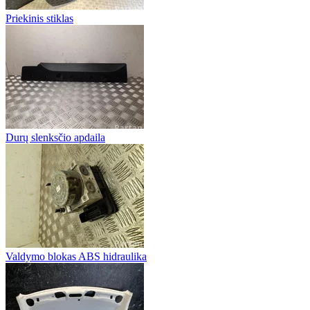
Priekinis stiklas
Durų slenksčio apdaila
Valdymo blokas ABS hidraulika