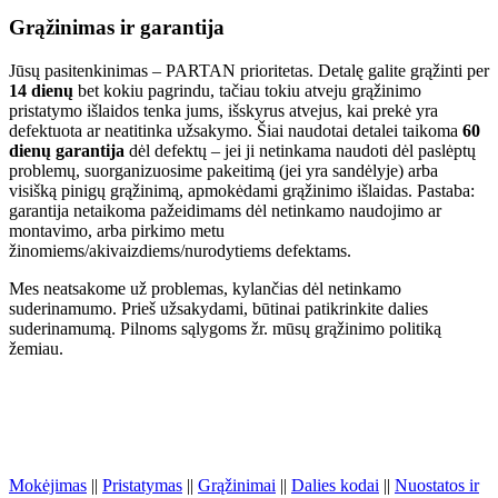
Grąžinimas ir garantija
Jūsų pasitenkinimas – PARTAN prioritetas. Detalę galite grąžinti per
14 dienų
bet kokiu pagrindu, tačiau tokiu atveju grąžinimo
pristatymo išlaidos tenka jums, išskyrus atvejus, kai prekė yra
defektuota ar neatitinka užsakymo. Šiai naudotai detalei taikoma
60
dienų garantija
dėl defektų – jei ji netinkama naudoti dėl paslėptų
problemų, suorganizuosime pakeitimą (jei yra sandėlyje) arba
visišką pinigų grąžinimą, apmokėdami grąžinimo išlaidas. Pastaba:
garantija netaikoma pažeidimams dėl netinkamo naudojimo ar
montavimo, arba pirkimo metu
žinomiems/akivaizdiems/nurodytiems defektams.
Mes neatsakome už problemas, kylančias dėl netinkamo
suderinamumo. Prieš užsakydami, būtinai patikrinkite dalies
suderinamumą. Pilnoms sąlygoms žr. mūsų grąžinimo politiką
žemiau.
Mokėjimas
||
Pristatymas
||
Grąžinimai
||
Dalies kodai
||
Nuostatos ir