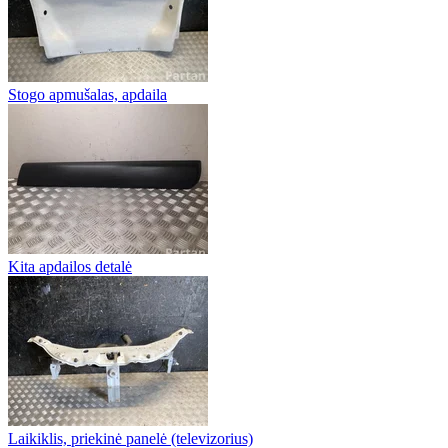
Stogo apmušalas, apdaila
Kita apdailos detalė
Laikiklis, priekinė panelė (televizorius)