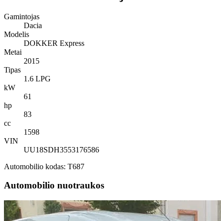
Gamintojas
Dacia
Modelis
DOKKER Express
Metai
2015
Tipas
1.6 LPG
kW
61
hp
83
cc
1598
VIN
UU18SDH3553176586
Automobilio kodas: T687
Automobilio nuotraukos