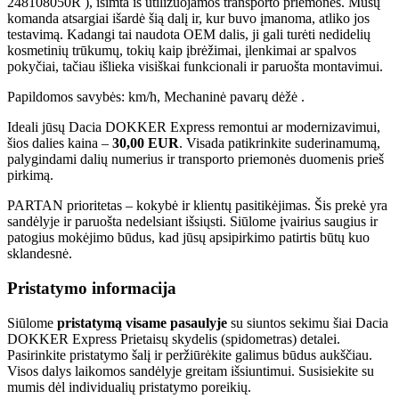
248108050R ), išimta iš utilizuojamos transporto priemonės. Mūsų
komanda atsargiai išardė šią dalį ir, kur buvo įmanoma, atliko jos
testavimą. Kadangi tai naudota OEM dalis, ji gali turėti nedidelių
kosmetinių trūkumų, tokių kaip įbrėžimai, įlenkimai ar spalvos
pokyčiai, tačiau išlieka visiškai funkcionali ir paruošta montavimui.
Papildomos savybės: km/h, Mechaninė pavarų dėžė .
Ideali jūsų Dacia DOKKER Express remontui ar modernizavimui,
šios dalies kaina –
30,00 EUR
. Visada patikrinkite suderinamumą,
palygindami dalių numerius ir transporto priemonės duomenis prieš
pirkimą.
PARTAN prioritetas – kokybė ir klientų pasitikėjimas. Šis prekė yra
sandėlyje ir paruošta nedelsiant išsiųsti. Siūlome įvairius saugius ir
patogius mokėjimo būdus, kad jūsų apsipirkimo patirtis būtų kuo
sklandesnė.
Pristatymo informacija
Siūlome
pristatymą visame pasaulyje
su siuntos sekimu šiai Dacia
DOKKER Express Prietaisų skydelis (spidometras) detalei.
Pasirinkite pristatymo šalį ir peržiūrėkite galimus būdus aukščiau.
Visos dalys laikomos sandėlyje greitam išsiuntimui. Susisiekite su
mumis dėl individualių pristatymo poreikių.