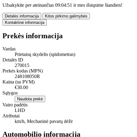
Užsakykite per ateinančias
09:04:49
ir mes išsiųsime šiandien!
Detalės informacija
Kitos pirkimo galimybės
Kontaktinė informacija
Prekės informacija
Vardas
Prietaisų skydelis (spidometras)
Detalės ID
270015
Prekės kodas (MPN)
248108050R
Kaina (su PVM)
€30.00
Sąlygos
Naudota prekė
Vairo padėtis
LHD
Atributai
km/h, Mechaninė pavarų dėžė
Automobilio informacija