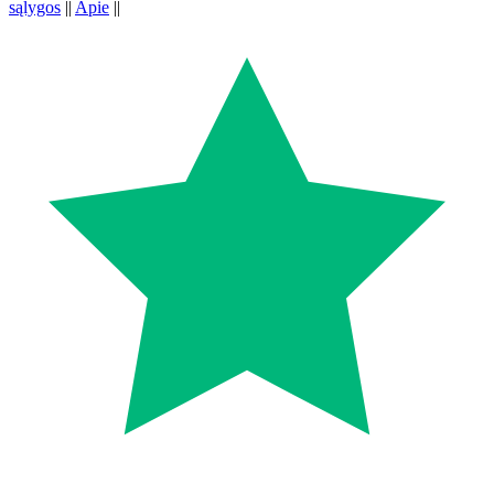
sąlygos
||
Apie
||