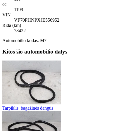
cc
1199
VIN
VF70PHNPXJE556952
Rida (km)
78422
Automobilio kodas: M7
Kitos šio automobilio dalys
Tarpiklis, bagažinės dangtis