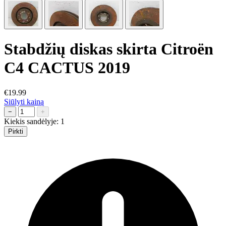
Stabdžių diskas skirta Citroën
C4 CACTUS 2019
€19.99
Siūlyti kainą
−
+
Kiekis sandėlyje:
1
Pirkti