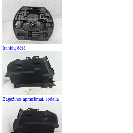
Įrankių dėžė
Bagažinės apmušimai, apdaila