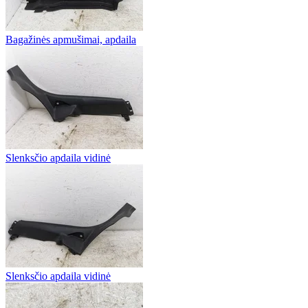
Bagažinės apmušimai, apdaila
Slenksčio apdaila vidinė
Slenksčio apdaila vidinė