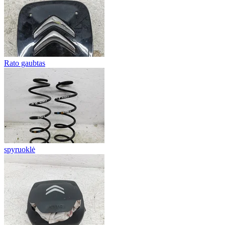
Rato gaubtas
spyruoklė