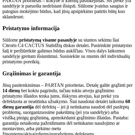
PARTAN prioritetas – kokybė ir klientų pasitikėjimas. Šis prekė yra
sandėlyje ir paruošta nedelsiant išsiųsti. Siūlome įvairius saugius ir
patogius mokėjimo būdus, kad jūsų apsipirkimo patirtis būtų kuo
sklandesnė.
Pristatymo informacija
Siūlome
pristatymą visame pasaulyje
su siuntos sekimu šiai
Citroën C4 CACTUS Stabdžių diskas detalei. Pasirinkite pristatymo
šalį ir peržiūrėkite galimus būdus aukščiau. Visos dalys laikomos
sandėlyje greitam išsiuntimui. Susisiekite su mumis dėl individualių
pristatymo poreikių.
Grąžinimas ir garantija
Jūsų pasitenkinimas – PARTAN prioritetas. Detalę galite grąžinti per
14 dienų
bet kokiu pagrindu, tačiau tokiu atveju grąžinimo
pristatymo išlaidos tenka jums, išskyrus atvejus, kai prekė yra
defektuota ar neatitinka užsakymo. Šiai naudotai detalei taikoma
60
dienų garantija
dėl defektų – jei ji netinkama naudoti dėl paslėptų
problemų, suorganizuosime pakeitimą (jei yra sandėlyje) arba
visišką pinigų grąžinimą, apmokėdami grąžinimo išlaidas. Pastaba:
garantija netaikoma pažeidimams dėl netinkamo naudojimo ar
montavimo, arba pirkimo metu
žinomiems/akivaizdiems/nurodytiems defektams.