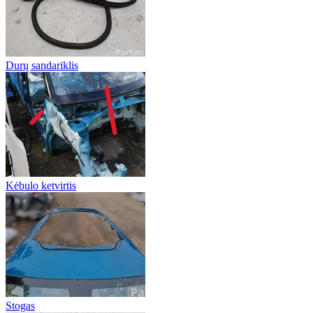
Durų sandariklis
Kėbulo ketvirtis
Stogas