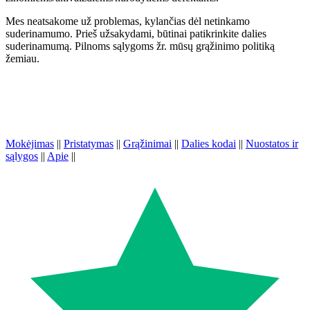
Mes neatsakome už problemas, kylančias dėl netinkamo
suderinamumo. Prieš užsakydami, būtinai patikrinkite dalies
suderinamumą. Pilnoms sąlygoms žr. mūsų grąžinimo politiką
žemiau.
Mokėjimas
||
Pristatymas
||
Grąžinimai
||
Dalies kodai
||
Nuostatos ir
sąlygos
||
Apie
||