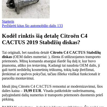
Starteris
Peržiūrėti kitas šio automobilio dalis
133
Kodėl rinktis šią detalę Citroën C4
CACTUS 2019 Stabdžių diskas?
Tai originali, bet naudota detalė
Citroën C4 CACTUS Stabdžių
diskas
(OEM dalies numeriai: ), išimta iš utilizuojamos transporto
priemonės. Mūsų komanda atsargiai išardė šią dalį ir, kur buvo
įmanoma, atliko jos testavimą. Kadangi tai naudota OEM dalis, ji
gali turėti nedidelių kosmetinių trūkumų, tokių kaip įbrėžimai,
įlenkimai ar spalvos pokyčiai, tačiau išlieka visiškai funkcionali ir
paruošta montavimui.
Ideali jūsų Citroën C4 CACTUS remontui ar modernizavimui, šios
dalies kaina –
19,99 EUR
. Visada patikrinkite suderinamumą,
palygindami dalių numerius ir transporto priemonės duomenis prieš
pirkimą.