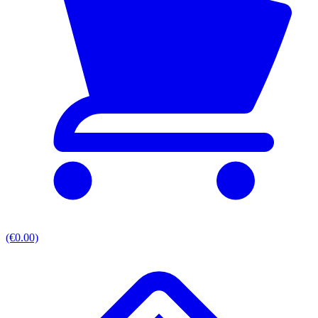
(€0.00)