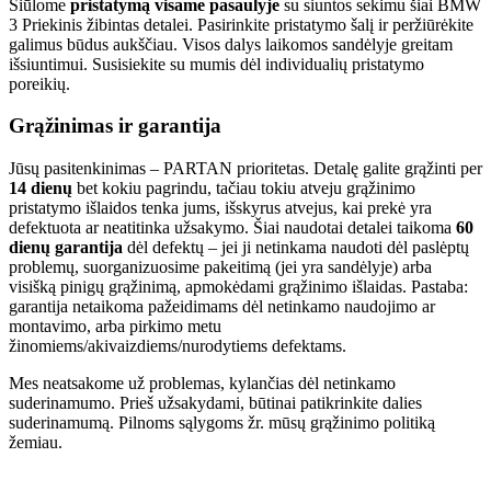
Siūlome
pristatymą visame pasaulyje
su siuntos sekimu šiai BMW
3 Priekinis žibintas detalei. Pasirinkite pristatymo šalį ir peržiūrėkite
galimus būdus aukščiau. Visos dalys laikomos sandėlyje greitam
išsiuntimui. Susisiekite su mumis dėl individualių pristatymo
poreikių.
Grąžinimas ir garantija
Jūsų pasitenkinimas – PARTAN prioritetas. Detalę galite grąžinti per
14 dienų
bet kokiu pagrindu, tačiau tokiu atveju grąžinimo
pristatymo išlaidos tenka jums, išskyrus atvejus, kai prekė yra
defektuota ar neatitinka užsakymo. Šiai naudotai detalei taikoma
60
dienų garantija
dėl defektų – jei ji netinkama naudoti dėl paslėptų
problemų, suorganizuosime pakeitimą (jei yra sandėlyje) arba
visišką pinigų grąžinimą, apmokėdami grąžinimo išlaidas. Pastaba:
garantija netaikoma pažeidimams dėl netinkamo naudojimo ar
montavimo, arba pirkimo metu
žinomiems/akivaizdiems/nurodytiems defektams.
Mes neatsakome už problemas, kylančias dėl netinkamo
suderinamumo. Prieš užsakydami, būtinai patikrinkite dalies
suderinamumą. Pilnoms sąlygoms žr. mūsų grąžinimo politiką
žemiau.