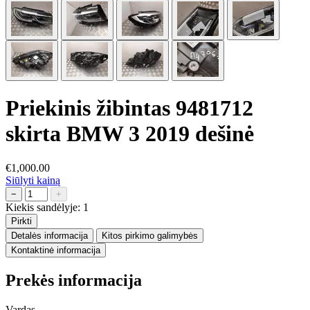
Priekinis žibintas 9481712
skirta BMW 3 2019 dešinė
€1,000.00
Siūlyti kainą
−
+
Kiekis sandėlyje:
1
Pirkti
Detalės informacija
Kitos pirkimo galimybės
Kontaktinė informacija
Prekės informacija
Vardas