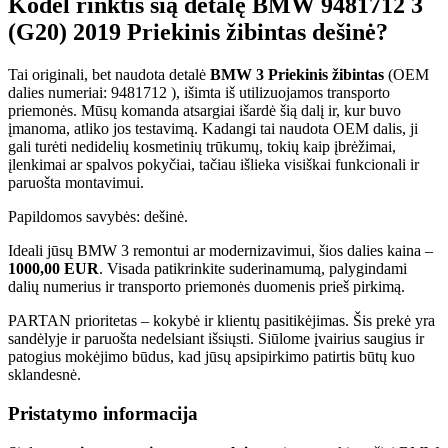
Kodėl rinktis šią detalę BMW 9481712 3
(G20) 2019 Priekinis žibintas dešinė?
Tai originali, bet naudota detalė
BMW 3 Priekinis žibintas
(OEM
dalies numeriai: 9481712 ), išimta iš utilizuojamos transporto
priemonės. Mūsų komanda atsargiai išardė šią dalį ir, kur buvo
įmanoma, atliko jos testavimą. Kadangi tai naudota OEM dalis, ji
gali turėti nedidelių kosmetinių trūkumų, tokių kaip įbrėžimai,
įlenkimai ar spalvos pokyčiai, tačiau išlieka visiškai funkcionali ir
paruošta montavimui.
Papildomos savybės: dešinė.
Ideali jūsų BMW 3 remontui ar modernizavimui, šios dalies kaina –
1000,00 EUR
. Visada patikrinkite suderinamumą, palygindami
dalių numerius ir transporto priemonės duomenis prieš pirkimą.
PARTAN prioritetas – kokybė ir klientų pasitikėjimas. Šis prekė yra
sandėlyje ir paruošta nedelsiant išsiųsti. Siūlome įvairius saugius ir
patogius mokėjimo būdus, kad jūsų apsipirkimo patirtis būtų kuo
sklandesnė.
Pristatymo informacija