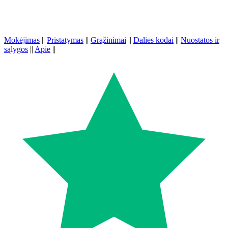
Mokėjimas
||
Pristatymas
||
Grąžinimai
||
Dalies kodai
||
Nuostatos ir
sąlygos
||
Apie
||