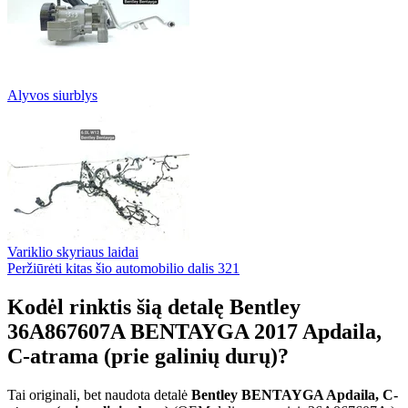
Alyvos siurblys
Variklio skyriaus laidai
Peržiūrėti kitas šio automobilio dalis
321
Kodėl rinktis šią detalę Bentley
36A867607A BENTAYGA 2017 Apdaila,
C-atrama (prie galinių durų)?
Tai originali, bet naudota detalė
Bentley BENTAYGA Apdaila, C-