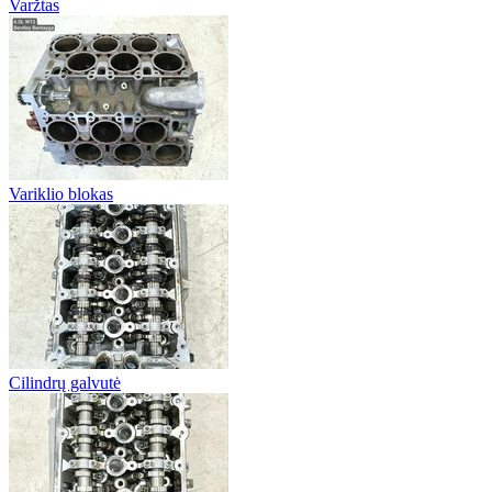
Varžtas
Variklio blokas
Cilindrų galvutė