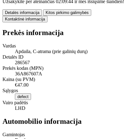
Užsakykite per ateinančias
02:09:43
ir mes išsiųsime šiandien!
Detalės informacija
Kitos pirkimo galimybės
Kontaktinė informacija
Prekės informacija
Vardas
Apdaila, C-atrama (prie galinių durų)
Detalės ID
286567
Prekės kodas (MPN)
36A867607A
Kaina (su PVM)
€47.00
Sąlygos
defect
Vairo padėtis
LHD
Automobilio informacija
Gamintojas