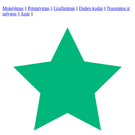
Mokėjimas
||
Pristatymas
||
Grąžinimai
||
Dalies kodai
||
Nuostatos ir
sąlygos
||
Apie
||