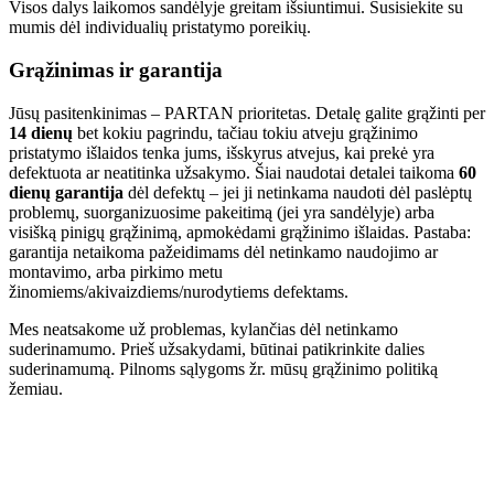
Visos dalys laikomos sandėlyje greitam išsiuntimui. Susisiekite su
mumis dėl individualių pristatymo poreikių.
Grąžinimas ir garantija
Jūsų pasitenkinimas – PARTAN prioritetas. Detalę galite grąžinti per
14 dienų
bet kokiu pagrindu, tačiau tokiu atveju grąžinimo
pristatymo išlaidos tenka jums, išskyrus atvejus, kai prekė yra
defektuota ar neatitinka užsakymo. Šiai naudotai detalei taikoma
60
dienų garantija
dėl defektų – jei ji netinkama naudoti dėl paslėptų
problemų, suorganizuosime pakeitimą (jei yra sandėlyje) arba
visišką pinigų grąžinimą, apmokėdami grąžinimo išlaidas. Pastaba:
garantija netaikoma pažeidimams dėl netinkamo naudojimo ar
montavimo, arba pirkimo metu
žinomiems/akivaizdiems/nurodytiems defektams.
Mes neatsakome už problemas, kylančias dėl netinkamo
suderinamumo. Prieš užsakydami, būtinai patikrinkite dalies
suderinamumą. Pilnoms sąlygoms žr. mūsų grąžinimo politiką
žemiau.