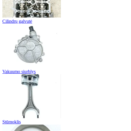
Cilindrų galvutė
Vakuumo siurblys
Stūmoklis