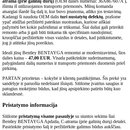
atrama (prie galinių durų)
(OEM dalies numeriai: 36A867607A ),
išimta iš utilizuojamos transporto priemonės. Mūsų komanda
atsargiai išardė šią dalį ir, kur buvo įmanoma, atliko jos testavimą.
Kadangi ši naudota OEM dalis
turi nustatytų defektų
, prašome
ypač atidžiai peržiūrėti pateiktas nuotraukas, kuriose aiškiai
pažymėti bet kokie pažeidimai ar trūkumai. Šiai daliai gali prireikti
remonto arba ji gali būti tinkama tik specifiniam naudojimui;
kruopščiai peržiūrėkite visus vaizdus ir detales, kad įsitikintumėte,
jog ji atitinka jūsų poreikius.
Ideali jūsų Bentley BENTAYGA remontui ar modernizavimui, šios
dalies kaina –
47,00 EUR
. Visada patikrinkite suderinamumą,
palygindami dalių numerius ir transporto priemonės duomenis prieš
pirkimą.
PARTAN prioritetas – kokybė ir klientų pasitikėjimas. Šis prekė yra
sandėlyje ir paruošta nedelsiant išsiųsti. Siūlome įvairius saugius ir
patogius mokėjimo būdus, kad jūsų apsipirkimo patirtis būtų kuo
sklandesnė.
Pristatymo informacija
Siūlome
pristatymą visame pasaulyje
su siuntos sekimu šiai
Bentley BENTAYGA Apdaila, C-atrama (prie galinių durų) detalei.
Pasirinkite pristatymo šalį ir peržiūrėkite galimus būdus aukščiau.