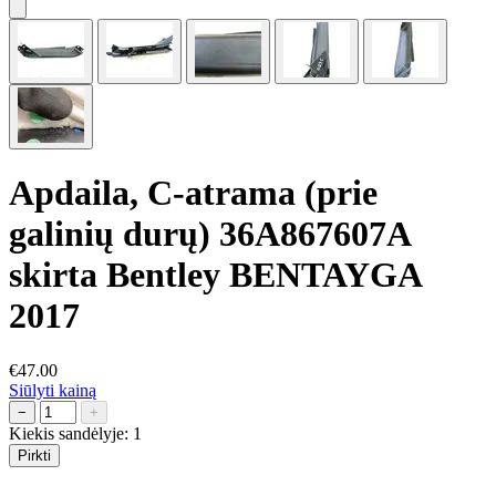
Apdaila, C-atrama (prie
galinių durų) 36A867607A
skirta Bentley BENTAYGA
2017
€47.00
Siūlyti kainą
−
+
Kiekis sandėlyje:
1
Pirkti