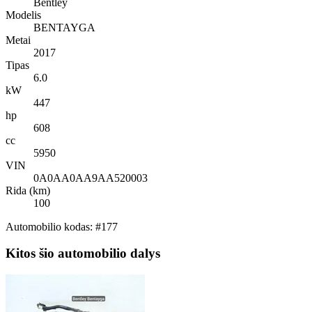
Bentley
Modelis
BENTAYGA
Metai
2017
Tipas
6.0
kW
447
hp
608
cc
5950
VIN
0A0AA0AA9AA520003
Rida (km)
100
Automobilio kodas: #177
Kitos šio automobilio dalys