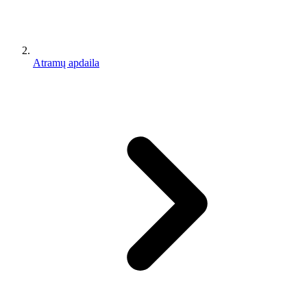
Atramų apdaila