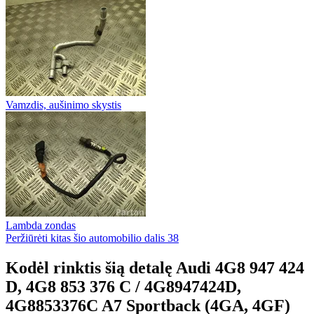
Vamzdis, aušinimo skystis
Lambda zondas
Peržiūrėti kitas šio automobilio dalis
38
Kodėl rinktis šią detalę Audi 4G8 947 424
D, 4G8 853 376 C / 4G8947424D,
4G8853376C A7 Sportback (4GA, 4GF)