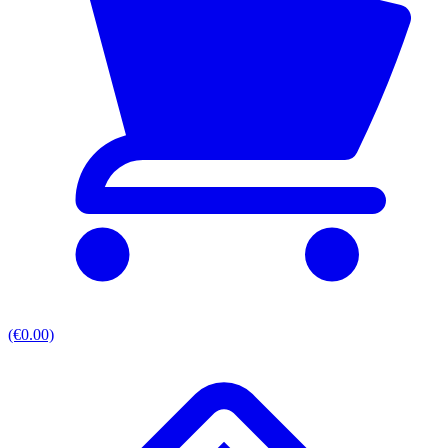
(€0.00)