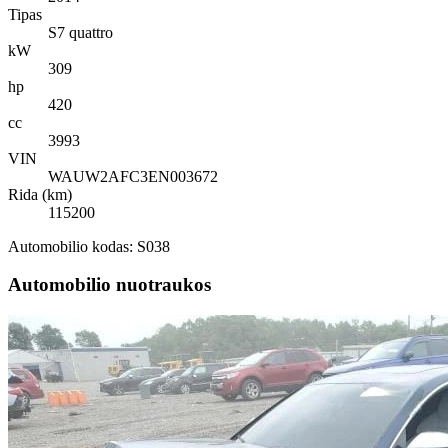
Tipas
S7 quattro
kW
309
hp
420
cc
3993
VIN
WAUW2AFC3EN003672
Rida (km)
115200
Automobilio kodas: S038
Automobilio nuotraukos