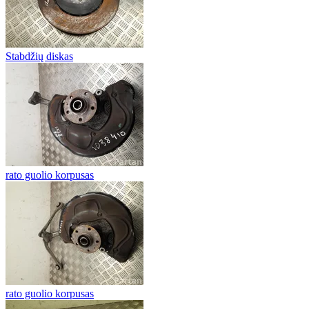
Stabdžių diskas
rato guolio korpusas
rato guolio korpusas