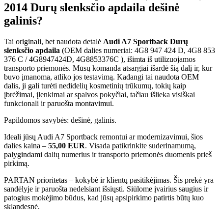
2014 Durų slenksčio apdaila dešinė
galinis?
Tai originali, bet naudota detalė
Audi A7 Sportback Durų
slenksčio apdaila
(OEM dalies numeriai: 4G8 947 424 D, 4G8 853
376 C / 4G8947424D, 4G8853376C ), išimta iš utilizuojamos
transporto priemonės. Mūsų komanda atsargiai išardė šią dalį ir, kur
buvo įmanoma, atliko jos testavimą. Kadangi tai naudota OEM
dalis, ji gali turėti nedidelių kosmetinių trūkumų, tokių kaip
įbrėžimai, įlenkimai ar spalvos pokyčiai, tačiau išlieka visiškai
funkcionali ir paruošta montavimui.
Papildomos savybės: dešinė, galinis.
Ideali jūsų Audi A7 Sportback remontui ar modernizavimui, šios
dalies kaina –
55,00 EUR
. Visada patikrinkite suderinamumą,
palygindami dalių numerius ir transporto priemonės duomenis prieš
pirkimą.
PARTAN prioritetas – kokybė ir klientų pasitikėjimas. Šis prekė yra
sandėlyje ir paruošta nedelsiant išsiųsti. Siūlome įvairius saugius ir
patogius mokėjimo būdus, kad jūsų apsipirkimo patirtis būtų kuo
sklandesnė.