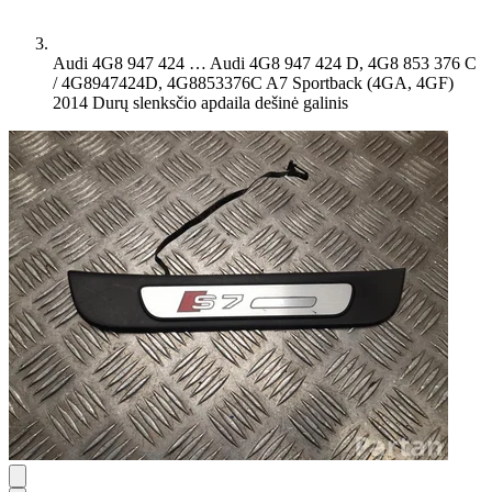
Audi 4G8 947 424 …
Audi 4G8 947 424 D, 4G8 853 376 C
/ 4G8947424D, 4G8853376C A7 Sportback (4GA, 4GF)
2014 Durų slenksčio apdaila dešinė galinis