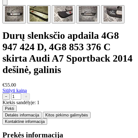
Durų slenksčio apdaila 4G8
947 424 D, 4G8 853 376 C
skirta Audi A7 Sportback 2014
dešinė, galinis
€55.00
Siūlyti kainą
−
+
Kiekis sandėlyje:
1
Pirkti
Detalės informacija
Kitos pirkimo galimybės
Kontaktinė informacija
Prekės informacija