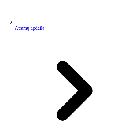
Atramų apdaila