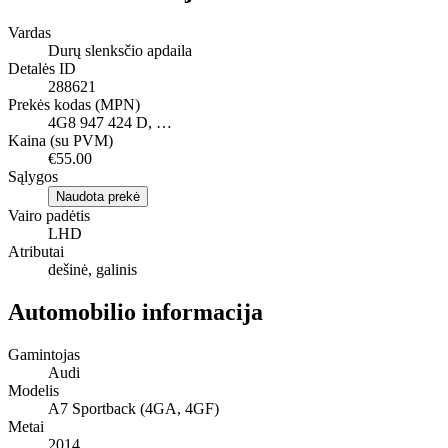
Vardas
Durų slenksčio apdaila
Detalės ID
288621
Prekės kodas (MPN)
4G8 947 424 D, …
Kaina (su PVM)
€55.00
Sąlygos
Naudota prekė
Vairo padėtis
LHD
Atributai
dešinė, galinis
Automobilio informacija
Gamintojas
Audi
Modelis
A7 Sportback (4GA, 4GF)
Metai
2014