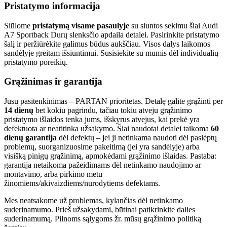
Pristatymo informacija
Siūlome
pristatymą visame pasaulyje
su siuntos sekimu šiai Audi
A7 Sportback Durų slenksčio apdaila detalei. Pasirinkite pristatymo
šalį ir peržiūrėkite galimus būdus aukščiau. Visos dalys laikomos
sandėlyje greitam išsiuntimui. Susisiekite su mumis dėl individualių
pristatymo poreikių.
Grąžinimas ir garantija
Jūsų pasitenkinimas – PARTAN prioritetas. Detalę galite grąžinti per
14 dienų
bet kokiu pagrindu, tačiau tokiu atveju grąžinimo
pristatymo išlaidos tenka jums, išskyrus atvejus, kai prekė yra
defektuota ar neatitinka užsakymo. Šiai naudotai detalei taikoma
60
dienų garantija
dėl defektų – jei ji netinkama naudoti dėl paslėptų
problemų, suorganizuosime pakeitimą (jei yra sandėlyje) arba
visišką pinigų grąžinimą, apmokėdami grąžinimo išlaidas. Pastaba:
garantija netaikoma pažeidimams dėl netinkamo naudojimo ar
montavimo, arba pirkimo metu
žinomiems/akivaizdiems/nurodytiems defektams.
Mes neatsakome už problemas, kylančias dėl netinkamo
suderinamumo. Prieš užsakydami, būtinai patikrinkite dalies
suderinamumą. Pilnoms sąlygoms žr. mūsų grąžinimo politiką