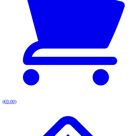
(€0.00)