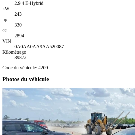
2.9 4 E-Hybrid
kW
243
hp
330
cc
2894
VIN
0A0AA0AA9AA520087
Kilométrage
89872
Code du véhicule: #209
Photos du véhicule