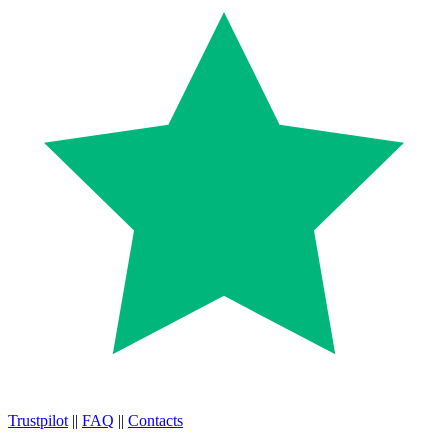
Trustpilot
||
FAQ
||
Contacts