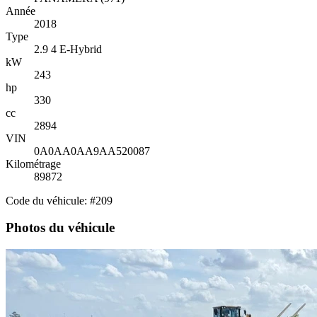
Année
2018
Type
2.9 4 E-Hybrid
kW
243
hp
330
cc
2894
VIN
0A0AA0AA9AA520087
Kilométrage
89872
Code du véhicule: #209
Photos du véhicule