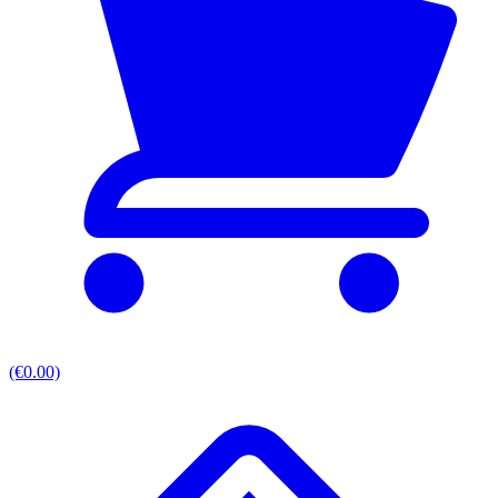
(€0.00)