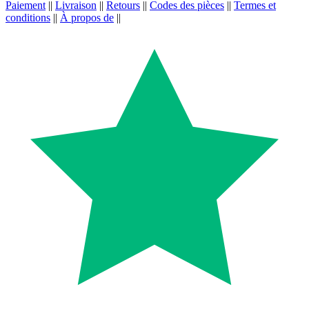
Paiement
||
Livraison
||
Retours
||
Codes des pièces
||
Termes et
conditions
||
À propos de
||