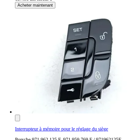
Acheter maintenant
Interrupteur à mémoire pour le réglage du siège
Porsche 971.962.125.F, 971.959.769.F / 971962125F,