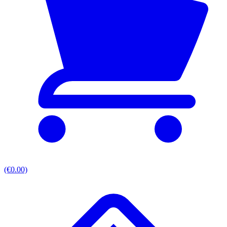
(€0.00)