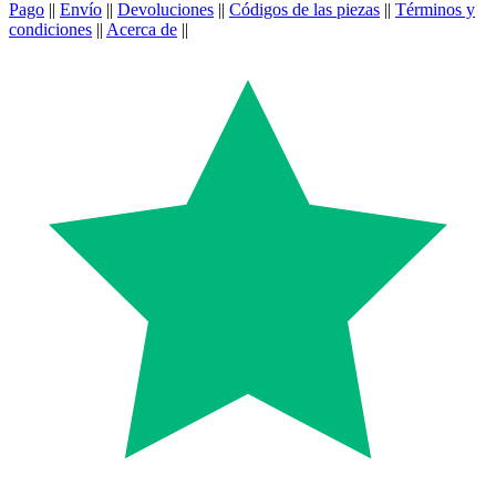
Pago
||
Envío
||
Devoluciones
||
Códigos de las piezas
||
Términos y
condiciones
||
Acerca de
||