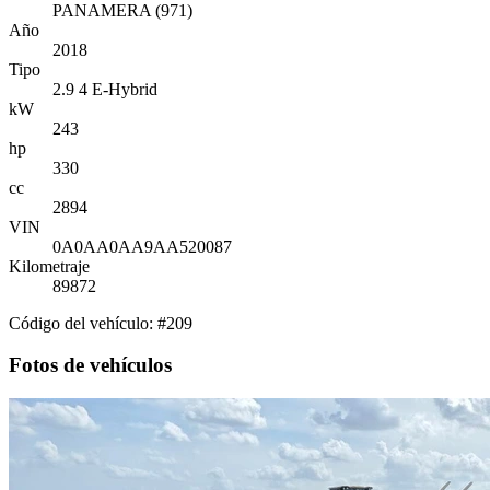
PANAMERA (971)
Año
2018
Tipo
2.9 4 E-Hybrid
kW
243
hp
330
cc
2894
VIN
0A0AA0AA9AA520087
Kilometraje
89872
Código del vehículo: #209
Fotos de vehículos