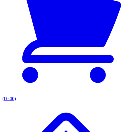
(€0.00)