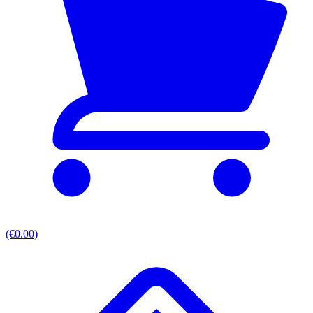
(€0.00)