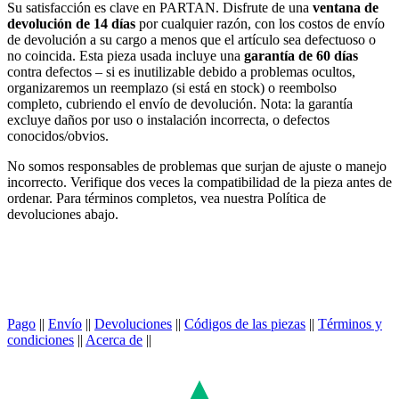
Su satisfacción es clave en PARTAN. Disfrute de una
ventana de
devolución de 14 días
por cualquier razón, con los costos de envío
de devolución a su cargo a menos que el artículo sea defectuoso o
no coincida. Esta pieza usada incluye una
garantía de 60 días
contra defectos – si es inutilizable debido a problemas ocultos,
organizaremos un reemplazo (si está en stock) o reembolso
completo, cubriendo el envío de devolución. Nota: la garantía
excluye daños por uso o instalación incorrecta, o defectos
conocidos/obvios.
No somos responsables de problemas que surjan de ajuste o manejo
incorrecto. Verifique dos veces la compatibilidad de la pieza antes de
ordenar. Para términos completos, vea nuestra Política de
devoluciones abajo.
Pago
||
Envío
||
Devoluciones
||
Códigos de las piezas
||
Términos y
condiciones
||
Acerca de
||