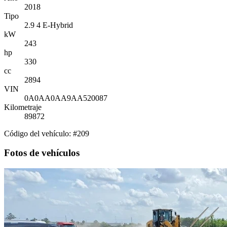
2018
Tipo
2.9 4 E-Hybrid
kW
243
hp
330
cc
2894
VIN
0A0AA0AA9AA520087
Kilometraje
89872
Código del vehículo: #209
Fotos de vehículos