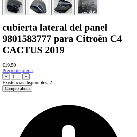
cubierta lateral del panel
9801583777 para Citroën C4
CACTUS 2019
€19.50
Precio de oferta
−
+
Existencias disponibles:
2
Compre ahora