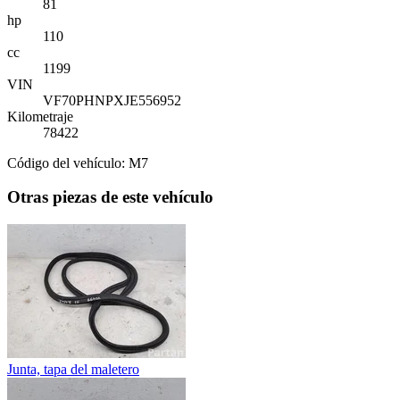
81
hp
110
cc
1199
VIN
VF70PHNPXJE556952
Kilometraje
78422
Código del vehículo: M7
Otras piezas de este vehículo
Junta, tapa del maletero