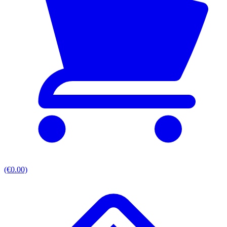
(€0.00)