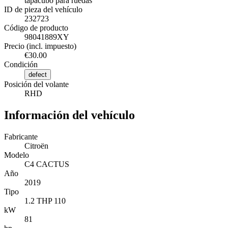
tapacubo para ruedas
ID de pieza del vehículo
232723
Código de producto
98041889XY
Precio (incl. impuesto)
€30.00
Condición
defect
Posición del volante
RHD
Información del vehículo
Fabricante
Citroën
Modelo
C4 CACTUS
Año
2019
Tipo
1.2 THP 110
kW
81