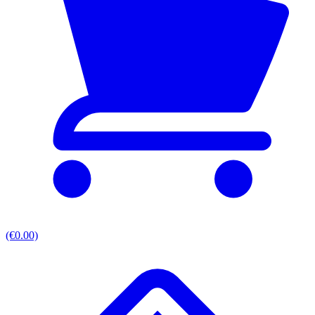
(€0.00)