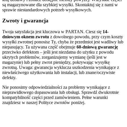
są magazynowane dla szybkiej wysyłki. Skontaktuj się z nami w
sprawie niestandardowych potrzeb wysyłkowych.
Zwroty i gwarancja
Twoja satysfakcja jest kluczowa w PARTAN. Ciesz się
14-
dniowym oknem zwrotu
z dowolnego powodu, przy czym koszty
wysyłki zwrotnej ponosisz Ty, chyba że przedmiot jest wadliwy lub
niepasujący. Ta używana część obejmuje
60-dniową gwarancję
przeciwko defektom – jeśli jest niezdatna do użytku z powodu
ukrytych problemów, zorganizujemy wymianę (jeśli jest w
magazynie) lub pełny zwrot pieniędzy, pokrywając wysyłkę
zwrotną. Uwaga: gwarancja wyklucza uszkodzenia wynikające z
niewłaściwego użytkowania lub instalacji, lub znane/oczywiste
defekty.
Nie ponosimy odpowiedzialności za problemy wynikające z
nieprawidłowego dopasowania lub obsługi. Sprawdź dwukrotnie
kompatybilność części przed zamówieniem. Pełne warunki
znajdziesz w naszej Polityce zwrotów poniżej.