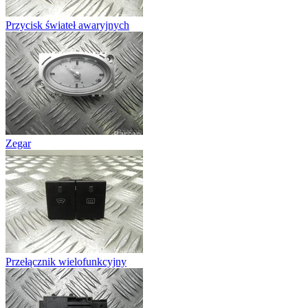
Przycisk świateł awaryjnych
Zegar
Przełącznik wielofunkcyjny