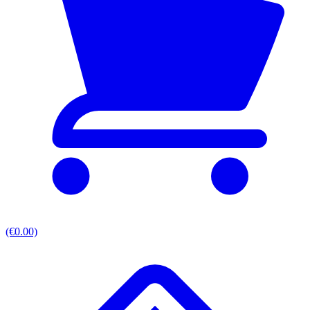
(€0.00)