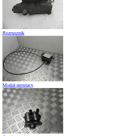
Rozrusznik
Moduł sterujący