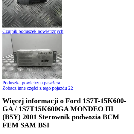
Czujnik poduszek powietrznych
Poduszka powietrzna pasażera
Zobacz inne części z tego pojazdu
22
Więcej informacji o Ford 1S7T-15K600-
GA / 1S7T15K600GA MONDEO III
(B5Y) 2001 Sterownik podwozia BCM
FEM SAM BSI