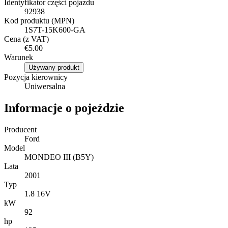
Identyfikator części pojazdu
92938
Kod produktu (MPN)
1S7T-15K600-GA
Cena (z VAT)
€5.00
Warunek
Używany produkt
Pozycja kierownicy
Uniwersalna
Informacje o pojeździe
Producent
Ford
Model
MONDEO III (B5Y)
Lata
2001
Typ
1.8 16V
kW
92
hp