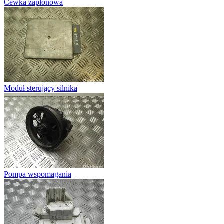
Cewka zapłonowa
Moduł sterujący silnika
Pompa wspomagania