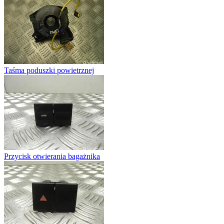
Taśma poduszki powietrznej
Przycisk otwierania bagażnika