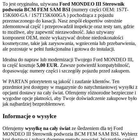
To jest oryginalna, używana
Ford MONDEO III Sterownik
podwozia BCM FEM SAM BSI
(numery części OEM: 1S7T-
15K600-GA / 1S7T15K600GA ) pochodząca z pojazdu
przeznaczonego do kasacji. Nasz zespół ekspertów ostrożnie
zdemontował część i przeprowadził inspekcje oraz testy tam, gdzie
to możliwe, aby zapewnić niezawodność. Jako używany
komponent OEM, może wykazywać drobne niedoskonałości
kosmetyczne, takie jak zarysowania, wgniecenia lub przebarwienia,
ale pozostaje w pełni funkcjonalna i gotowa do instalacji.
Idealna do napraw lub modernizacji Twojego Ford MONDEO III,
ta część kosztuje
5,00 EUR
. Zawsze potwierdź kompatybilność,
dopasowując numery części i szczegóły pojazdu przed zakupem.
W PARTAN priorytetem są jakość i zaufanie klientów. Ten
przedmiot jest dostępny w magazynie do natychmiastowej wysyłki z
opcjami dostawy na cały świat. Oferujemy różnorodne bezpieczne i
wygodne opcje płatności, aby Twoje doświadczenie zakupowe było
jak najbardziej bezproblemowe.
Informacje o wysyłce
Oferujemy
wysyłkę na cały świat
ze śledzeniem dla tej Ford
MONDEO III Sterownik podwozia BCM FEM SAM BSI. Wybierz
kraj dostawy i zobacz dostępne metody powyżej. Wszystkie części