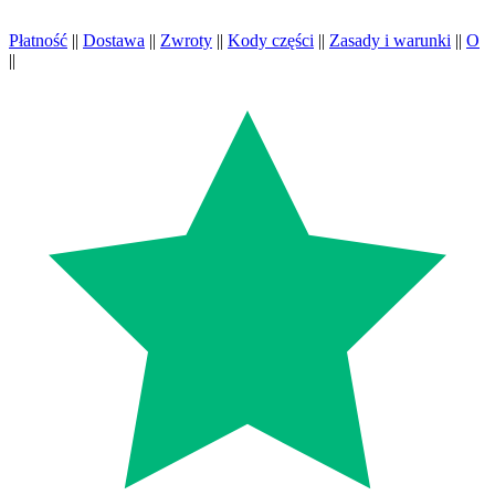
Płatność
||
Dostawa
||
Zwroty
||
Kody części
||
Zasady i warunki
||
O
||