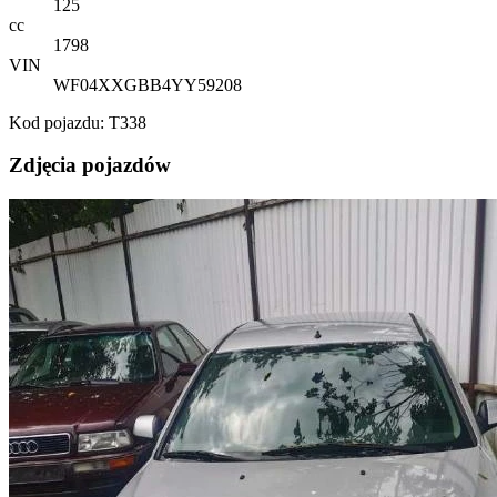
125
cc
1798
VIN
WF04XXGBB4YY59208
Kod pojazdu: T338
Zdjęcia pojazdów