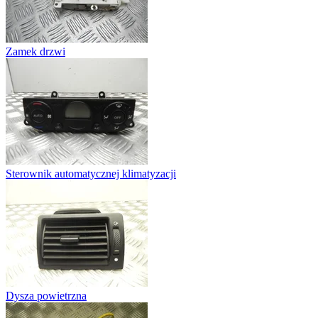
Zamek drzwi
Sterownik automatycznej klimatyzacji
Dysza powietrzna