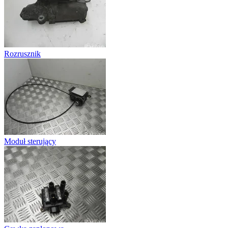
Rozrusznik
Moduł sterujący