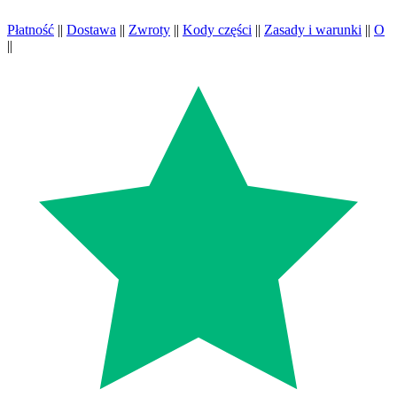
Płatność
||
Dostawa
||
Zwroty
||
Kody części
||
Zasady i warunki
||
O
||