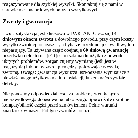
magazynowane dla szybkiej wysyłki. Skontaktuj się z nami w
sprawie niestandardowych potrzeb wysyłkowych.
Zwroty i gwarancja
Twoja satysfakcja jest kluczowa w PARTAN. Ciesz się
14-
dniowym oknem zwrotu
z dowolnego powodu, przy czym koszty
wysyłki zwrotnej ponosisz Ty, chyba że przedmiot jest wadliwy lub
niepasujący. Ta używana część obejmuje
60-dniową gwarancję
przeciwko defektom – jeśli jest niezdatna do użytku z powodu
ukrytych problemów, zorganizujemy wymianę (jeśli jest w
magazynie) lub pełny zwrot pieniędzy, pokrywając wysyłkę
zwrotną. Uwaga: gwarancja wyklucza uszkodzenia wynikające z
niewłaściwego użytkowania lub instalacji, lub znane/oczywiste
defekty.
Nie ponosimy odpowiedzialności za problemy wynikające z
nieprawidłowego dopasowania lub obsługi. Sprawdź dwukrotnie
kompatybilność części przed zamówieniem. Pełne warunki
znajdziesz w naszej Polityce zwrotów poniżej.