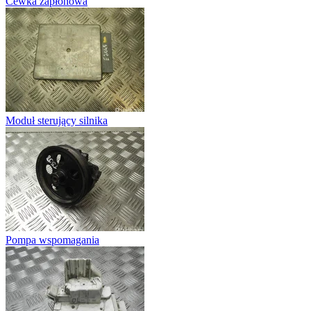
Cewka zapłonowa
Moduł sterujący silnika
Pompa wspomagania