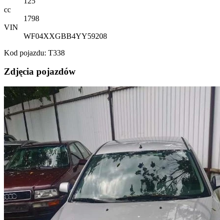
125
cc
1798
VIN
WF04XXGBB4YY59208
Kod pojazdu: T338
Zdjęcia pojazdów