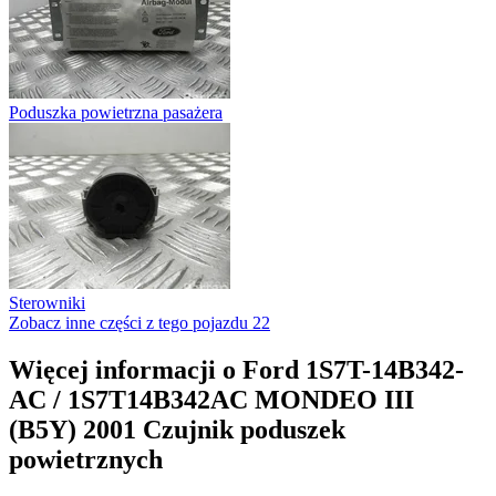
Poduszka powietrzna pasażera
Sterowniki
Zobacz inne części z tego pojazdu
22
Więcej informacji o Ford 1S7T-14B342-
AC / 1S7T14B342AC MONDEO III
(B5Y) 2001 Czujnik poduszek
powietrznych