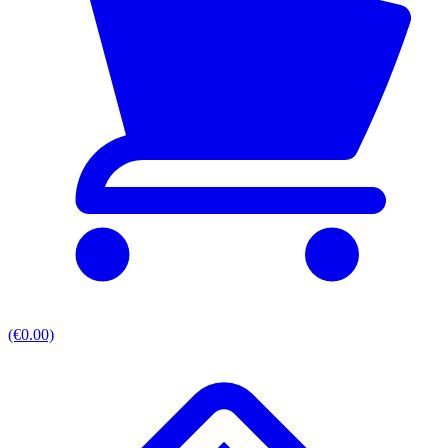
(€0.00)