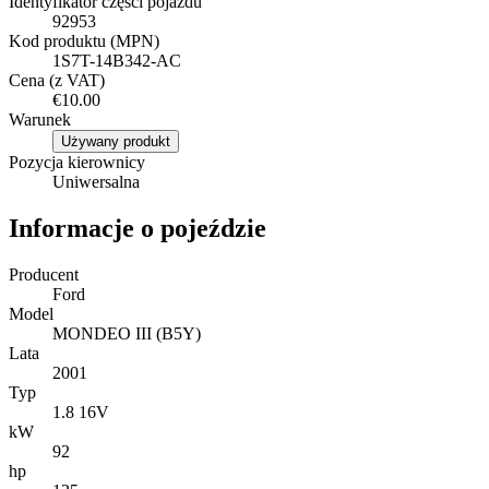
Identyfikator części pojazdu
92953
Kod produktu (MPN)
1S7T-14B342-AC
Cena (z VAT)
€10.00
Warunek
Używany produkt
Pozycja kierownicy
Uniwersalna
Informacje o pojeździe
Producent
Ford
Model
MONDEO III (B5Y)
Lata
2001
Typ
1.8 16V
kW
92
hp