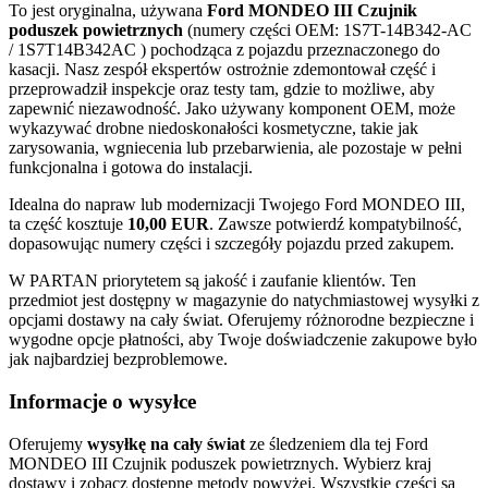
To jest oryginalna, używana
Ford MONDEO III Czujnik
poduszek powietrznych
(numery części OEM: 1S7T-14B342-AC
/ 1S7T14B342AC ) pochodząca z pojazdu przeznaczonego do
kasacji. Nasz zespół ekspertów ostrożnie zdemontował część i
przeprowadził inspekcje oraz testy tam, gdzie to możliwe, aby
zapewnić niezawodność. Jako używany komponent OEM, może
wykazywać drobne niedoskonałości kosmetyczne, takie jak
zarysowania, wgniecenia lub przebarwienia, ale pozostaje w pełni
funkcjonalna i gotowa do instalacji.
Idealna do napraw lub modernizacji Twojego Ford MONDEO III,
ta część kosztuje
10,00 EUR
. Zawsze potwierdź kompatybilność,
dopasowując numery części i szczegóły pojazdu przed zakupem.
W PARTAN priorytetem są jakość i zaufanie klientów. Ten
przedmiot jest dostępny w magazynie do natychmiastowej wysyłki z
opcjami dostawy na cały świat. Oferujemy różnorodne bezpieczne i
wygodne opcje płatności, aby Twoje doświadczenie zakupowe było
jak najbardziej bezproblemowe.
Informacje o wysyłce
Oferujemy
wysyłkę na cały świat
ze śledzeniem dla tej Ford
MONDEO III Czujnik poduszek powietrznych. Wybierz kraj
dostawy i zobacz dostępne metody powyżej. Wszystkie części są