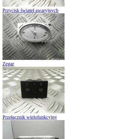
Przycisk świateł awaryjnych
Zegar
Przełącznik wielofunkcyjny