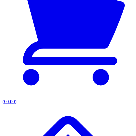
(€0.00)