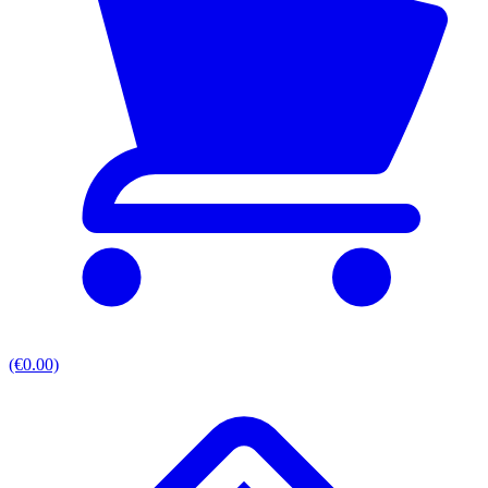
(€0.00)