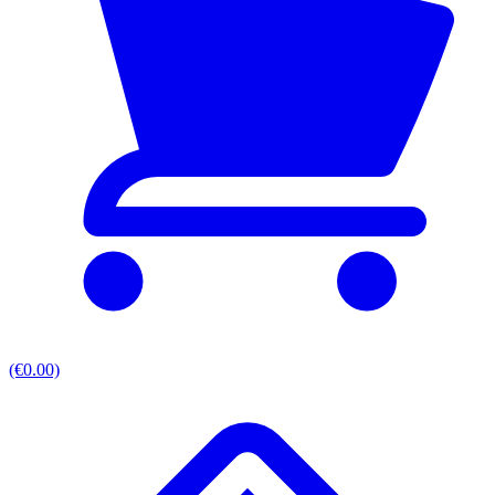
(€0.00)