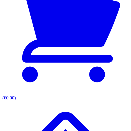
(€0.00)