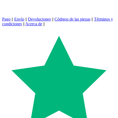
Pago
||
Envío
||
Devoluciones
||
Códigos de las piezas
||
Términos y
condiciones
||
Acerca de
||