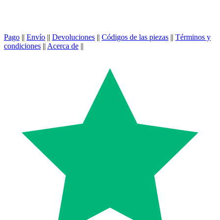
Pago
||
Envío
||
Devoluciones
||
Códigos de las piezas
||
Términos y
condiciones
||
Acerca de
||