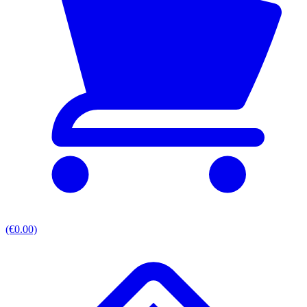
(€0.00)