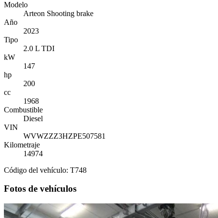
Modelo
Arteon Shooting brake
Año
2023
Tipo
2.0 L TDI
kW
147
hp
200
cc
1968
Combustible
Diesel
VIN
WVWZZZ3HZPE507581
Kilometraje
14974
Código del vehículo: T748
Fotos de vehículos