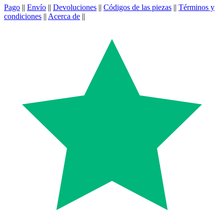
Pago
||
Envío
||
Devoluciones
||
Códigos de las piezas
||
Términos y
condiciones
||
Acerca de
||