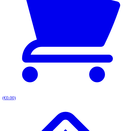
(€0.00)