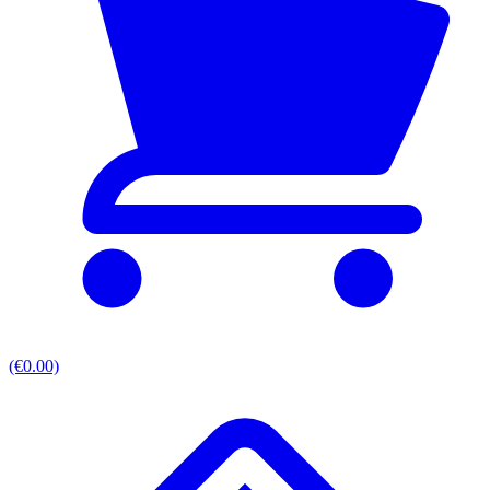
(€0.00)