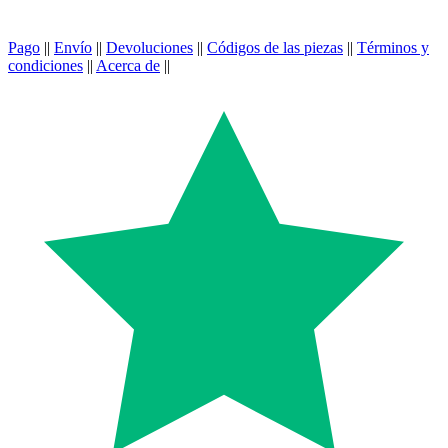
Pago
||
Envío
||
Devoluciones
||
Códigos de las piezas
||
Términos y
condiciones
||
Acerca de
||