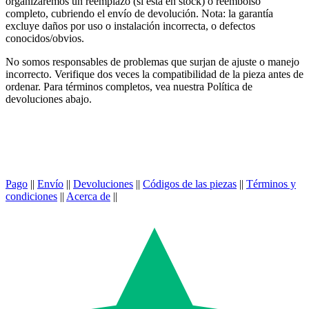
organizaremos un reemplazo (si está en stock) o reembolso
completo, cubriendo el envío de devolución. Nota: la garantía
excluye daños por uso o instalación incorrecta, o defectos
conocidos/obvios.
No somos responsables de problemas que surjan de ajuste o manejo
incorrecto. Verifique dos veces la compatibilidad de la pieza antes de
ordenar. Para términos completos, vea nuestra Política de
devoluciones abajo.
Pago
||
Envío
||
Devoluciones
||
Códigos de las piezas
||
Términos y
condiciones
||
Acerca de
||