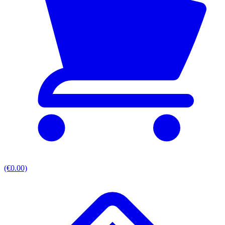
(€0.00)