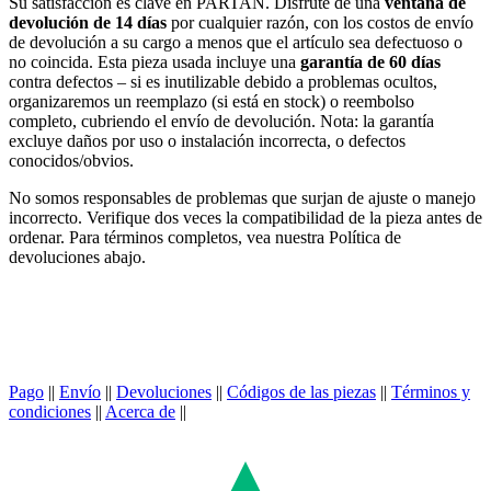
Su satisfacción es clave en PARTAN. Disfrute de una
ventana de
devolución de 14 días
por cualquier razón, con los costos de envío
de devolución a su cargo a menos que el artículo sea defectuoso o
no coincida. Esta pieza usada incluye una
garantía de 60 días
contra defectos – si es inutilizable debido a problemas ocultos,
organizaremos un reemplazo (si está en stock) o reembolso
completo, cubriendo el envío de devolución. Nota: la garantía
excluye daños por uso o instalación incorrecta, o defectos
conocidos/obvios.
No somos responsables de problemas que surjan de ajuste o manejo
incorrecto. Verifique dos veces la compatibilidad de la pieza antes de
ordenar. Para términos completos, vea nuestra Política de
devoluciones abajo.
Pago
||
Envío
||
Devoluciones
||
Códigos de las piezas
||
Términos y
condiciones
||
Acerca de
||