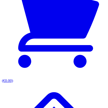
(€0.00)