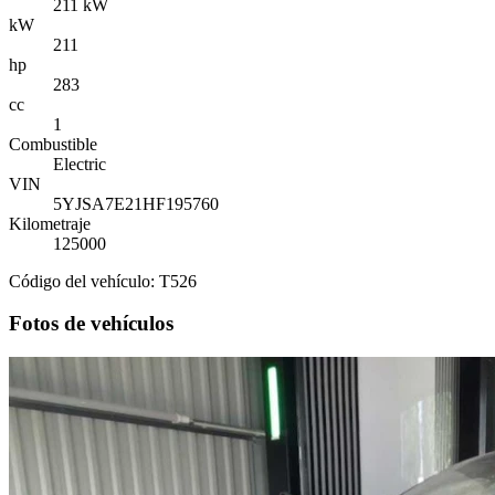
211 kW
kW
211
hp
283
cc
1
Combustible
Electric
VIN
5YJSA7E21HF195760
Kilometraje
125000
Código del vehículo: T526
Fotos de vehículos